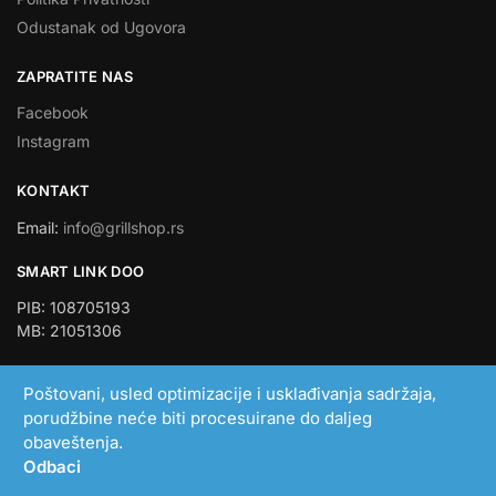
Odustanak od Ugovora
ZAPRATITE NAS
Facebook
Instagram
KONTAKT
Email:
info@grillshop.rs
SMART LINK DOO
PIB: 108705193
MB: 21051306
Poštovani, usled optimizacije i usklađivanja sadržaja,
porudžbine neće biti procesuirane do daljeg
obaveštenja.
Odbaci