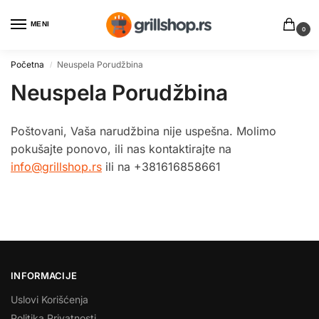
MENI
0
Početna
Neuspela Porudžbina
/
Neuspela Porudžbina
Poštovani, Vaša narudžbina nije uspešna. Molimo
pokušajte ponovo, ili nas kontaktirajte na
info@grillshop.rs
ili na +381616858661
INFORMACIJE
Uslovi Korišćenja
Politika Privatnosti