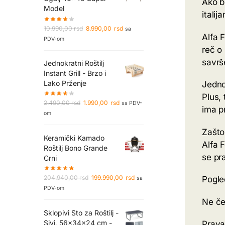
Ako b
Model
itali
10.990,00
rsd
8.990,00
rsd
sa
Alfa F
PDV-om
reč o
savrš
Jednokratni Roštilj
Instant Grill - Brzo i
Lako Prženje
Jednos
Plus, 
2.490,00
rsd
1.990,00
rsd
sa PDV-
ima p
om
Zašto
Keramički Kamado
Alfa 
Roštilj Bono Grande
se pr
Crni
204.940,00
rsd
199.990,00
rsd
Pogle
sa
PDV-om
Ne če
Sklopivi Sto za Roštilj -
Sivi, 56x34x24 cm -
Prava