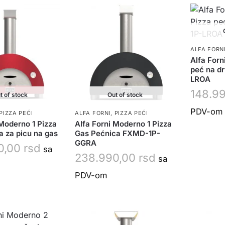
ALFA FORN
Alfa Forn
peć na d
LROA
148.9
t of stock
Out of stock
PDV-om
PIZZA PEĆI
ALFA FORNI
,
PIZZA PEĆI
 Moderno 1 Pizza
Alfa Forni Moderno 1 Pizza
a za picu na gas
Gas Pećnica FXMD-1P-
GGRA
0,00
rsd
sa
238.990,00
rsd
sa
PDV-om