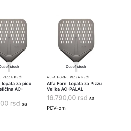
Out of stock
Out of stock
I
,
PIZZA PEĆI
ALFA FORNI
,
PIZZA PEĆI
i lopata za picu
Alfa Forni Lopata za Pizzu
eličina AC-
Velika AC-PALAL
16.790,00
rsd
sa
0,00
rsd
sa
PDV-om