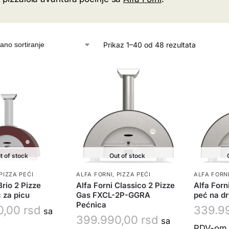
Prikaz 1–40 od 48 rezultata
t of stock
Out of stock
PIZZA PEĆI
ALFA FORNI
,
PIZZA PEĆI
ALFA FORN
Brio 2 Pizze
Alfa Forni Classico 2 Pizze
Alfa Forn
 za picu
Gas FXCL-2P-GGRA
peć na dr
Pećnica
0,00
rsd
339.9
sa
399.990,00
rsd
sa
PDV-om