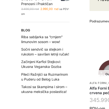
Prenosni i Praktičan
3.490,00
rsd
2.990,00
rsd
sa PDV-
om
BLOG
Riba sabljarka sa “crnjem”
limunovim sosom – wow!
Sočni sendvič sa stejkom i
rukolom – savršen letnji ručak!
Začinjeni Karfiol Stejkovi:
Ukusna Veganska Gozba
Pileći Ražnjići sa Ruzmarinom
Ou
u Puderu od Belog Luka
ALFA FORNI
,
Takosi sa škampima i sirom –
Alfa Forni 
ukusna meksička poslastica!
crvena peć
345.99
PDV-om