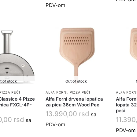
PDV-om
t of stock
Out of stock
PIZZA PEĆI
ALFA FORNI
,
PIZZA PEĆI
ALFA FORN
Classico 4 Pizze
Alfa Forni drvena lopatica
Alfa Forn
nica FXCL-4P-
za picu 36cm Wood Peel
lopata 3
peći
13.990,00
rsd
sa
0,00
rsd
11.390
sa
PDV-om
PDV-om