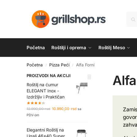
Početna
Roštilji i oprema
Roštilj Meso
Početna
Pizza Peći
Alfa Forni
/
/
Alfa
PROIZVODI NA AKCIJI
Roštilj na ćumur
ELEGANT Inox -
Izdržljiv i Praktičan
Zamis
12.990,00
rsd
10.990,00
rsd
sa
PDV-om
govore
zahva
Elegantni Roštilj na
Ugalj 46x40 Super