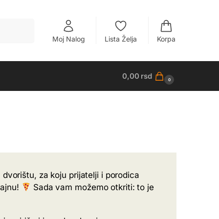
Pretraži
Moj Nalog
Lista Želja
Korpa
0,00
rsd
0
orištu, za koju prijatelji i porodica
tajnu!
Sada vam možemo otkriti: to je