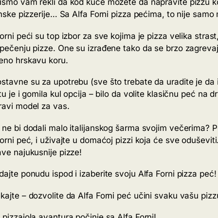
ismo vam rekli da kod kuće možete da napravite pizzu ko
janske pizzerije… Sa Alfa Forni pizza pećima, to nije samo
orni peći su top izbor za sve kojima je pizza velika stras
 pečenju pizze. One su izrađene tako da se brzo zagreva
eno hrskavu koru.
tavne su za upotrebu (sve što trebate da uradite je da ih 
tu je i gomila kul opcija – bilo da volite klasičnu peć na 
ravi model za vas.
 ne bi dodali malo italijanskog šarma svojim večerima? Pozo
Forni peć, i uživajte u domaćoj pizzi koja će sve oduševi
ave najukusnije pizze!
dajte ponudu ispod i izaberite svoju Alfa Forni pizza peć!
kajte – dozvolite da Alfa Forni peć učini svaku vašu piz
 pizzaiola avantura počinje sa
Alfa Forni
!