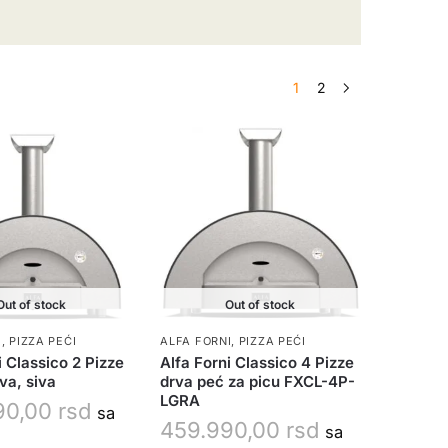
1
2
Out of stock
Out of stock
I
,
PIZZA PEĆI
ALFA FORNI
,
PIZZA PEĆI
i Classico 2 Pizze
Alfa Forni Classico 4 Pizze
va, siva
drva peć za picu FXCL-4P-
LGRA
90,00
rsd
sa
459.990,00
rsd
sa