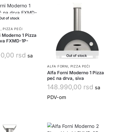
Out of stock
I
,
PIZZA PEĆI
i Moderno 1 Pizza
rva FXMD-1P-
90,00
rsd
sa
Out of stock
ALFA FORNI
,
PIZZA PEĆI
Alfa Forni Moderno 1 Pizza
peć na drva, siva
148.990,00
rsd
sa
PDV-om