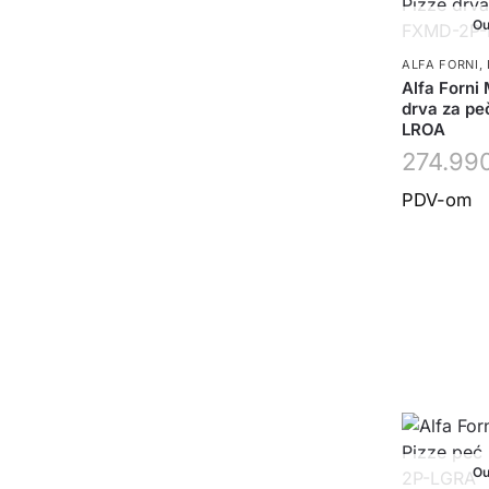
Ou
ALFA FORNI
,
Alfa Forni
drva za p
LROA
274.99
PDV-om
Ou