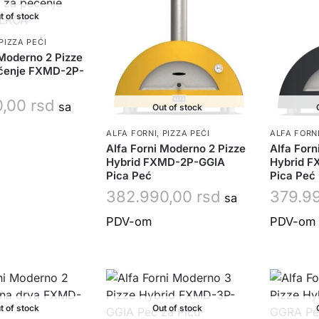
t of stock
PIZZA PEĆI
 Moderno 2 Pizze
ečenje FXMD-2P-
0,00
rsd
sa
Out of stock
ALFA FORNI
,
PIZZA PEĆI
ALFA FORN
Alfa Forni Moderno 2 Pizze
Alfa Forn
Hybrid FXMD-2P-GGIA
Hybrid 
Pica Peć
Pica Peć
382.990,00
rsd
379.9
sa
PDV-om
PDV-om
t of stock
Out of stock