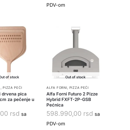
PDV-om
Out of stock
Out of stock
I
,
PIZZA PEĆI
ALFA FORNI
,
PIZZA PEĆI
i drvena pica
Alfa Forni Futuro 2 Pizze
2cm za pečenje u
Hybrid FXFT-2P-GSB
Pećnica
,00
rsd
598.990,00
rsd
sa
sa
PDV-om