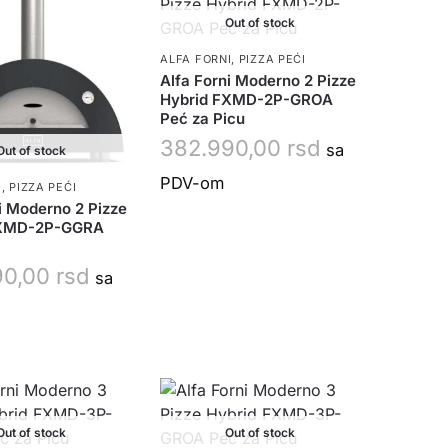
Out of stock
ALFA FORNI
,
PIZZA PEĆI
Alfa Forni Moderno 2 Pizze
Hybrid FXMD-2P-GROA
Peć za Picu
382.990,00
rsd
sa
Out of stock
PDV-om
I
,
PIZZA PEĆI
i Moderno 2 Pizze
FXMD-2P-GGRA
90,00
rsd
sa
Out of stock
Out of stock