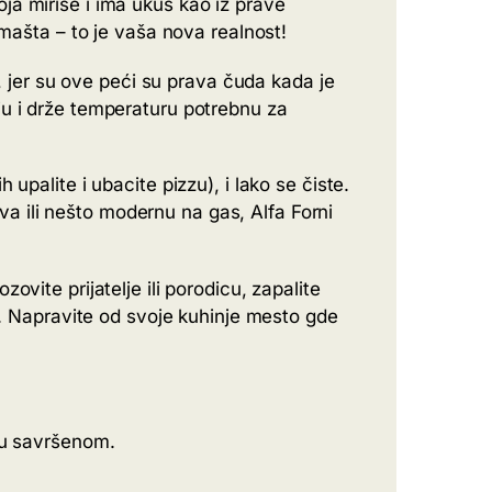
ja miriše i ima ukus kao iz prave
 mašta – to je vaša nova realnost!
t, jer su ove peći su prava čuda kada je
ju i drže temperaturu potrebnu za
upalite i ubacite pizzu), i lako se čiste.
drva ili nešto modernu na gas, Alfa Forni
vite prijatelje ili porodicu, zapalite
ti. Napravite od svoje kuhinje mesto gde
zu savršenom.