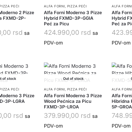
PIZZA PEĆI
ALFA FORNI
,
PIZZA PEĆI
ALFA FORN
 Moderno 2 Pizze
Alfa Forni Moderno 3 Pizze
Alfa Forn
va FXMD-2P-
Hybrid FXMD-3P-GGIA
Hybrid 
Peć za Picu
Peć za P
0,00
rsd
424.990,00
rsd
423.9
sa
sa
PDV-om
PDV-om
t of stock
Out of stock
PIZZA PEĆI
ALFA FORNI
,
PIZZA PEĆI
ALFA FORN
 Moderno 3 Pizze
Alfa Forni Moderno 3 Pizze
Alfa Forn
D-3P-LGRA
Wood Pećnica za Picu
Hibridna
FXMD-3P-LROA
5P-GROA
0,00
rsd
379.990,00
rsd
748.9
sa
sa
PDV-om
PDV-om