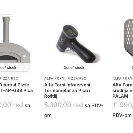
t of stock
Out of stock
PIZZA PEĆI
ALFA FORNI
,
PIZZA PEĆI
ALFA FORN
Futuro 4 Pizze
Alfa Forni Infracrveni
Alfa Forn
FT-4P-GSB Pica
Termometar za Picu i
srednja v
Roštilj
PALAM
0,00
rsd
5.390,00
rsd
11.99
sa
sa PDV-
om
PDV-om