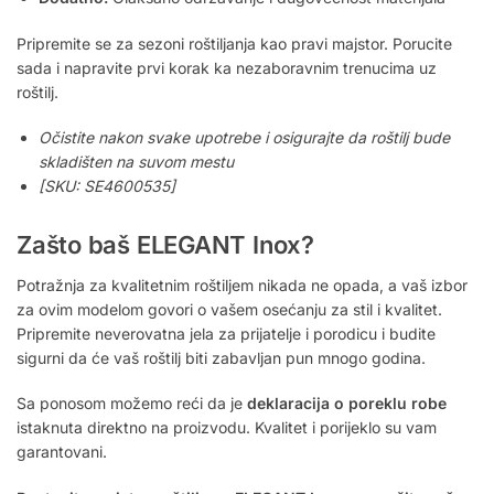
Pripremite se za sezoni roštiljanja kao pravi majstor. Porucite
sada i napravite prvi korak ka nezaboravnim trenucima uz
roštilj.
Očistite nakon svake upotrebe i osigurajte da roštilj bude
skladišten na suvom mestu
[SKU: SE4600535]
Zašto baš ELEGANT Inox?
Potražnja za kvalitetnim roštiljem nikada ne opada, a vaš izbor
za ovim modelom govori o vašem osećanju za stil i kvalitet.
Pripremite neverovatna jela za prijatelje i porodicu i budite
sigurni da će vaš roštilj biti zabavljan pun mnogo godina.
Sa ponosom možemo reći da je
deklaracija o poreklu robe
istaknuta direktno na proizvodu. Kvalitet i porijeklo su vam
garantovani.