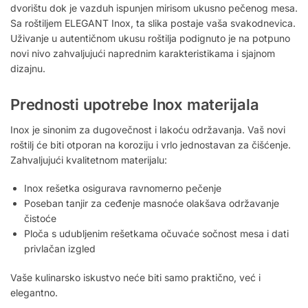
dvorištu dok je vazduh ispunjen mirisom ukusno pečenog mesa.
Sa roštiljem ELEGANT Inox, ta slika postaje vaša svakodnevica.
Uživanje u autentičnom ukusu roštilja podignuto je na potpuno
novi nivo zahvaljujući naprednim karakteristikama i sjajnom
dizajnu.
Prednosti upotrebe Inox materijala
Inox je sinonim za dugovečnost i lakoću održavanja. Vaš novi
roštilj će biti otporan na koroziju i vrlo jednostavan za čišćenje.
Zahvaljujući kvalitetnom materijalu:
Inox rešetka osigurava ravnomerno pečenje
Poseban tanjir za ceđenje masnoće olakšava održavanje
čistoće
Ploča s udubljenim rešetkama očuvaće sočnost mesa i dati
privlačan izgled
Vaše kulinarsko iskustvo neće biti samo praktično, već i
elegantno.