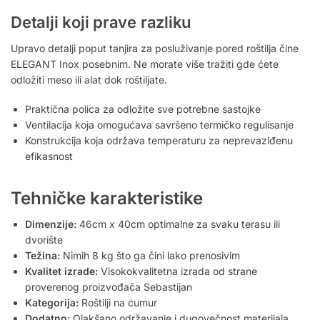
Detalji koji prave razliku
Upravo detalji poput tanjira za posluživanje pored roštilja čine
ELEGANT Inox posebnim. Ne morate više tražiti gde ćete
odložiti meso ili alat dok roštiljate.
Praktična polica za odložite sve potrebne sastojke
Ventilacija koja omogućava savršeno termičko regulisanje
Konstrukcija koja održava temperaturu za neprevaziđenu
efikasnost
Tehničke karakteristike
Dimenzije:
46cm x 40cm optimalne za svaku terasu ili
dvorište
Težina:
Nimih 8 kg što ga čini lako prenosivim
Kvalitet izrade:
Visokokvalitetna izrada od strane
proverenog proizvođača Sebastijan
Kategorija:
Roštilji na ćumur
Dodatno:
Olakšano održavanje i dugovečnost materijala