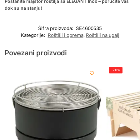
Postanite majstor roštilja sa ELEGANT Inox – poručite vaš
dok su na stanju!
Šifra proizvoda:
SE4600535
Kategorije:
Roštilji i oprema
,
Roštilji na ugalj
Povezani proizvodi
-20%