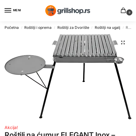
MENI
0
Početna
Roštilji i oprema
Roštilji za Dvorište
Roštilji na ugalj
Roštilj na ćumur ELEGANT Inox – Izdržljiv i Praktičan
/
/
/
/
Akcija!
Roštilj na ćumur ELEGANT Inox –