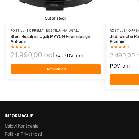
Out of stock
ROŠTILJI I OPREMA
,
ROŠTILJI NA UGALJ
ROŠTILJI I OPR
Stoni Roštilj na Ugalj MAYON Feuerdesign
Jednokratni Rošt
Antracit
Prženje
21.990,00
rsd
2.490,00
sa PDV-om
PDV-om
Get notified
INFORMACIJE
Uslovi Korišćenja
Politika Privatnosti