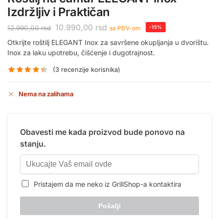
Izdržljiv i Praktičan
10.990,00
rsd
12.990,00
rsd
-15%
sa PDV-om
Otkrijte roštilj ELEGANT Inox za savršene okupljanja u dvorištu.
Inox za laku upotrebu, čišćenje i dugotrajnost.
(
3
recenzije korisnika)
Nema na zalihama
Obavesti me kada proizvod bude ponovo na
stanju.
Pristajem da me neko iz GrillShop-a kontaktira