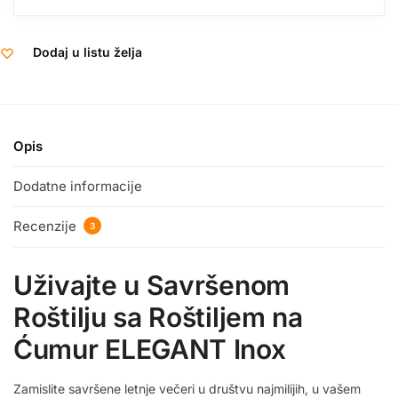
Dodaj u listu želja
Opis
Dodatne informacije
Recenzije
3
Uživajte u Savršenom
Roštilju sa Roštiljem na
Ćumur ELEGANT Inox
Zamislite savršene letnje večeri u društvu najmilijih, u vašem