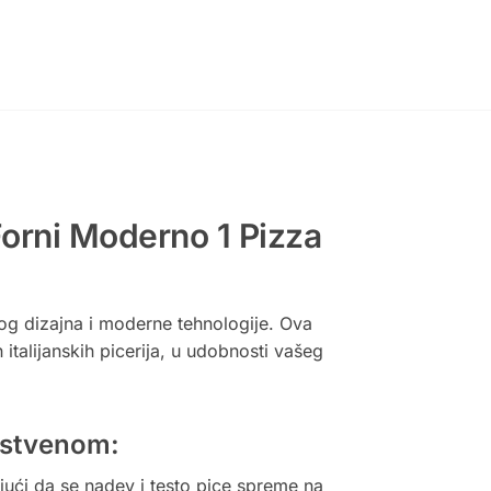
 Forni Moderno 1 Pizza
kog dizajna i moderne tehnologije. Ova
italijanskih picerija, u udobnosti vašeg
instvenom:
ući da se nadev i testo pice spreme na