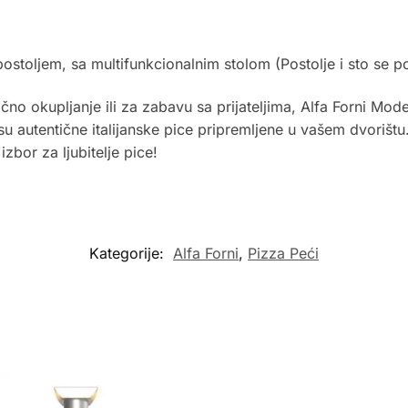
ostoljem, sa multifunkcionalnim stolom (Postolje i sto se 
čno okupljanje ili za zabavu sa prijateljima, Alfa Forni Mod
 autentične italijanske pice pripremljene u vašem dvorištu
izbor za ljubitelje pice!
Kategorije:
Alfa Forni
,
Pizza Peći