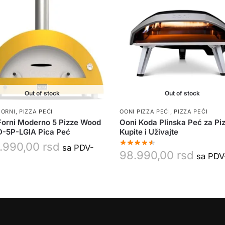
Out of stock
Out of stock
FORNI
,
PIZZA PEĆI
OONI PIZZA PEĆI
,
PIZZA PEĆI
Forni Moderno 5 Pizze Wood
Ooni Koda Plinska Peć za Pi
-5P-LGIA Pica Peć
Kupite i Uživajte
.990,00
rsd
sa PDV-
98.990,00
rsd
sa PD