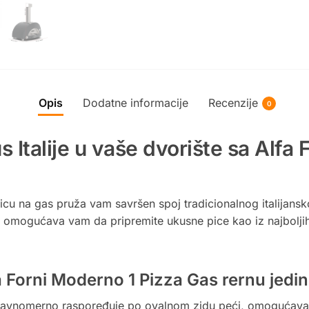
Opis
Dodatne informacije
Recenzije
0
 Italije u vaše dvorište sa Alfa
icu na gas pruža vam savršen spoj tradicionalnog italijans
i, omogućava vam da pripremite ukusne pice kao iz najboljih 
fa Forni Moderno 1 Pizza Gas rernu jed
 ravnomerno raspoređuje po ovalnom zidu peći, omogućavaj