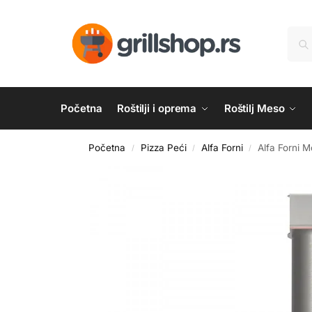
Početna
Roštilji i oprema
Roštilj Meso
Početna
Pizza Peći
Alfa Forni
Alfa Forni 
/
/
/