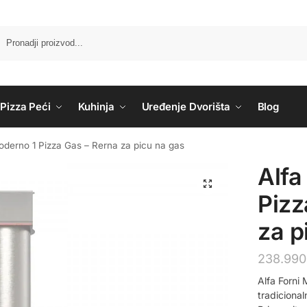
Pizza Peći
Kuhinja
Uređenje Dvorišta
Blog
Moderno 1 Pizza Gas – Rerna za picu na gas
Alfa
Pizz
za p
238.99
Alfa Forni
tradicional