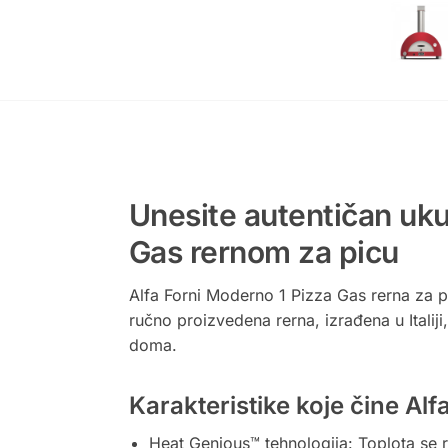
Unesite autentičan ukus
Gas rernom za picu
Alfa Forni Moderno 1 Pizza Gas rerna za p
ručno proizvedena rerna, izrađena u Italij
doma.
Karakteristike koje čine Al
Heat Genious™ tehnologija: Toplota se