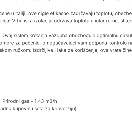
ene u Italiji, ove cigle efikasno zadržavaju toplotu, obezb
a: Vrhunska izolacija održava toplotu unutar rerne, štiteć
®: Ovaj sistem kretanja vazduha obezbeđuje optimalnu cirkula
 komore za pečenje, omogućavajući vam potpunu kontrolu 
om ručkom: Izdržljiva i laka za korišćenje, ova vrata čine
 Prirodni gas – 1,43 m3/h
nadnu kupovinu seta za konverziju)