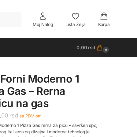
Pretraži
Moj Nalog
Lista Želja
Korpa
0,00
rsd
0
 Forni Moderno 1
a Gas – Rerna
icu na gas
0,00
rsd
sa PDV-om
 Moderno 1 Pizza Gas rerna za picu – savršen spoj
nog italijanskog dizajna i moderne tehnologije.