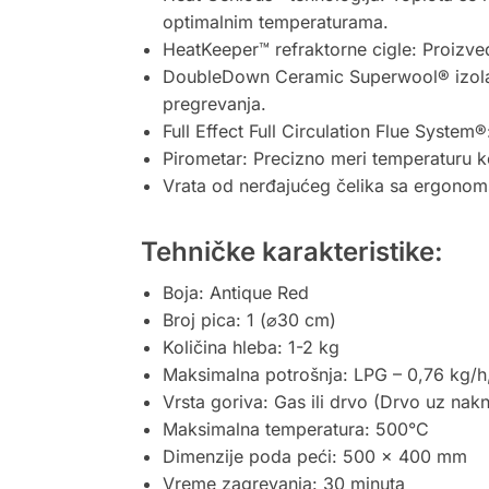
optimalnim temperaturama.
HeatKeeper™ refraktorne cigle: Proizved
DoubleDown Ceramic Superwool® izolacij
pregrevanja.
Full Effect Full Circulation Flue System
Pirometar: Precizno meri temperaturu
Vrata od nerđajućeg čelika sa ergonomsk
Tehničke karakteristike:
Boja: Antique Red
Broj pica: 1 (⌀30 cm)
Količina hleba: 1-2 kg
Maksimalna potrošnja: LPG – 0,76 kg/h,
Vrsta goriva: Gas ili drvo (Drvo uz nak
Maksimalna temperatura: 500°C
Dimenzije poda peći: 500 x 400 mm
Vreme zagrevanja: 30 minuta