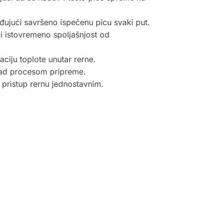
eđujući savršeno ispečenu picu svaki put.
i istovremeno spoljašnjost od
ciju toplote unutar rerne.
nad procesom pripreme.
 pristup rernu jednostavnim.