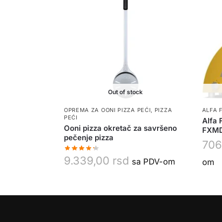
Out of stock
OPREMA ZA OONI PIZZA PEĆI
,
PIZZA
ALFA 
PEĆI
Alfa 
Ooni pizza okretač za savršeno
FXMD
pečenje pizza
706
9.339,00
rsd
sa PDV-om
om