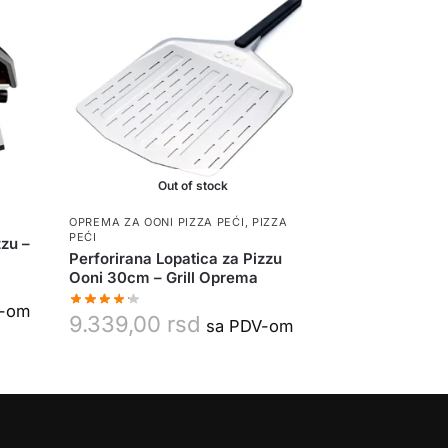
Out of stock
OPREMA ZA OONI PIZZA PEĆI
,
PIZZA
PEĆI
zzu –
Perforirana Lopatica za Pizzu
Ooni 30cm – Grill Oprema
V-om
9.339,00
rsd
sa PDV-om