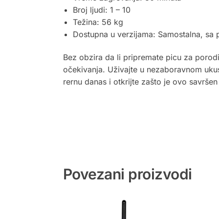
Broj ljudi: 1 – 10
Težina: 56 kg
Dostupna u verzijama: Samostalna, sa p
Bez obzira da li pripremate picu za porodi
očekivanja. Uživajte u nezaboravnom ukusu
rernu danas i otkrijte zašto je ovo savršen 
Povezani proizvodi