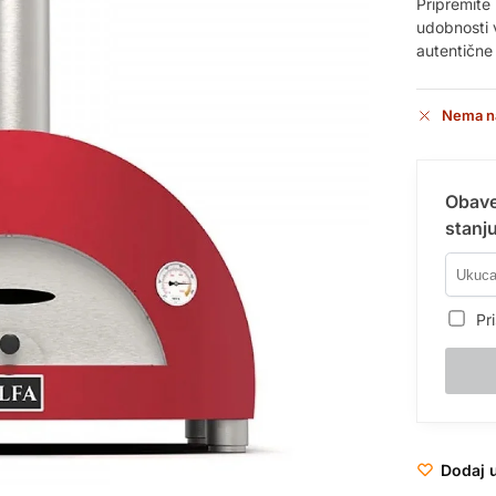
Pripremite 
udobnosti
autentične 
Nema n
Obave
stanju
Pri
Dodaj u