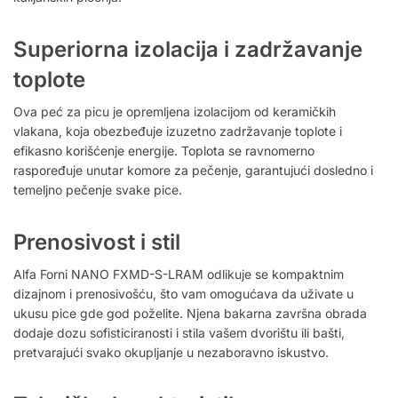
Superiorna izolacija i zadržavanje
toplote
Ova peć za picu je opremljena izolacijom od keramičkih
vlakana, koja obezbeđuje izuzetno zadržavanje toplote i
efikasno korišćenje energije. Toplota se ravnomerno
raspoređuje unutar komore za pečenje, garantujući dosledno i
temeljno pečenje svake pice.
Prenosivost i stil
Alfa Forni NANO FXMD-S-LRAM odlikuje se kompaktnim
dizajnom i prenosivošću, što vam omogućava da uživate u
ukusu pice gde god poželite. Njena bakarna završna obrada
dodaje dozu sofisticiranosti i stila vašem dvorištu ili bašti,
pretvarajući svako okupljanje u nezaboravno iskustvo.