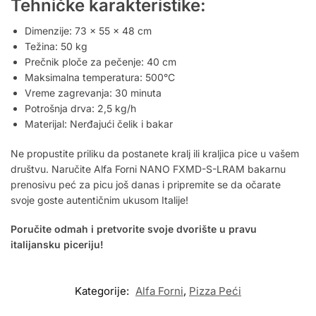
Tehničke karakteristike:
Dimenzije: 73 x 55 x 48 cm
Težina: 50 kg
Prečnik ploče za pečenje: 40 cm
Maksimalna temperatura: 500°C
Vreme zagrevanja: 30 minuta
Potrošnja drva: 2,5 kg/h
Materijal: Nerđajući čelik i bakar
Ne propustite priliku da postanete kralj ili kraljica pice u vašem
društvu. Naručite Alfa Forni NANO FXMD-S-LRAM bakarnu
prenosivu peć za picu još danas i pripremite se da očarate
svoje goste autentičnim ukusom Italije!
Poručite odmah i pretvorite svoje dvorište u pravu
italijansku piceriju!
Kategorije:
Alfa Forni
,
Pizza Peći