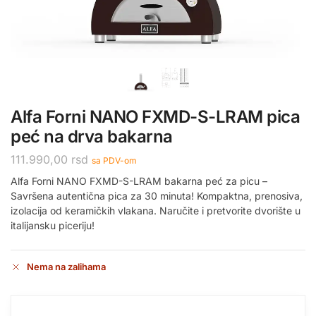
Alfa Forni NANO FXMD-S-LRAM pica
peć na drva bakarna
111.990,00
rsd
sa PDV-om
Alfa Forni NANO FXMD-S-LRAM bakarna peć za picu –
Savršena autentična pica za 30 minuta! Kompaktna, prenosiva,
izolacija od keramičkih vlakana. Naručite i pretvorite dvorište u
italijansku piceriju!
Nema na zalihama