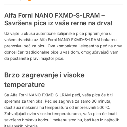
Alfa Forni NANO FXMD-S-LRAM –
Savršena pica iz vaše rerne na drva!
Uživajte u ukusu autentične italijanske pice pripremljene u
vašem dvorištu uz Alfa Forni NANO FXMD-S-LRAM bakarnu
prenosivu peć za picu. Ova kompaktna i elegantna peć na drva
donosi čari tradicionalne pice u vaš dom, omogućavajući vam
da postanete pravi majstor pice.
Brzo zagrevanje i visoke
temperature
Sa Alfa Forni NANO FXMD-S-LRAM peći, vaša pica će biti
spremna za tren oka. Peć se zagreva za samo 30 minuta,
dostižući maksimalnu temperaturu od impresivnih 500°C.
Zahvaljujući ovim visokim temperaturama, vaša pica će imati
savršeno hrskavu koricu i mekanu sredinu, baš kao iz najboljih
italijanskih picerija.