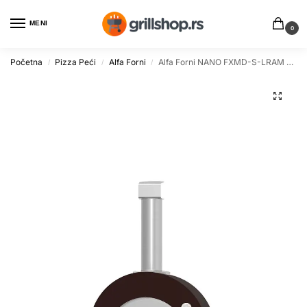
MENI
0
Početna
Pizza Peći
Alfa Forni
Alfa Forni NANO FXMD-S-LRAM pica peć na drva bakarna
/
/
/