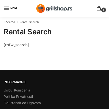
MENI
0
Početna
Rental Search
/
Rental Search
[rbfw_search]
INFORMACIJE
Uslovi Korišćenja
Politika Privatnosti
Odustanak od Ugovora