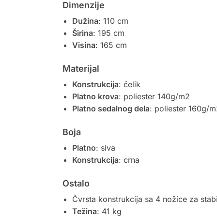
Dimenzije
Dužina
: 110 cm
Širina
: 195 cm
Visina
: 165 cm
Materijal
Konstrukcija
: čelik
Platno krova
: poliester 140g/m2
Platno sedalnog dela
: poliester 160g/
Boja
Platno
: siva
Konstrukcija
: crna
Ostalo
Čvrsta konstrukcija sa 4 nožice za stab
Težina
: 41 kg