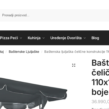
Pizza Peći
Kuhinja
Uređenje Dvorišta
Blog
taj
Baštenske Ljuljaške
Baštenska ljuljaška čelične konstrukcije 
/
/
Bašt
čeli
110x
boje
36.990,