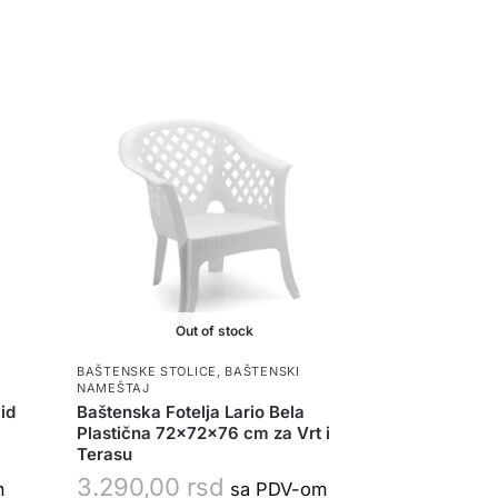
Out of stock
I
BAŠTENSKE STOLICE
,
BAŠTENSKI
NAMEŠTAJ
id
Baštenska Fotelja Lario Bela
Plastična 72x72x76 cm za Vrt i
Terasu
3.290,00
rsd
m
sa PDV-om