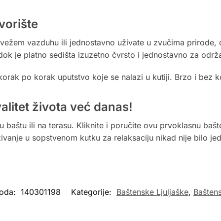
vorište
a svežem vazduhu ili jednostavno uživate u zvučima prirode, 
 dok je platno sedišta izuzetno čvrsto i jednostavno za održ
orak po korak uputstvo koje se nalazi u kutiji. Brzo i bez k
alitet života već danas!
 baštu ili na terasu. Kliknite i poručite ovu prvoklasnu baš
vanje u sopstvenom kutku za relaksaciju nikad nije bilo jed
voda:
140301198
Kategorije:
Baštenske Ljuljaške
,
Bašten