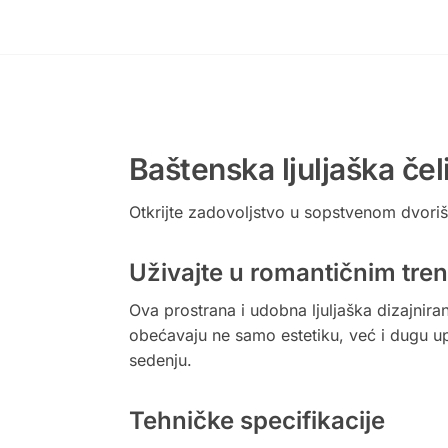
Baštenska ljuljaška če
Otkrijte zadovoljstvo u sopstvenom dvorišt
Uživajte u romantičnim tre
Ova prostrana i udobna ljuljaška dizajniran
obećavaju ne samo estetiku, već i dugu up
sedenju.
Tehničke specifikacije