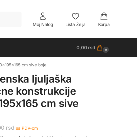
Pretraži
Moj Nalog
Lista Želja
Korpa
0,00
rsd
0
110x195x165 cm sive boje
enska ljuljaška
čne konstrukcije
195x165 cm sive
00
rsd
sa PDV-om