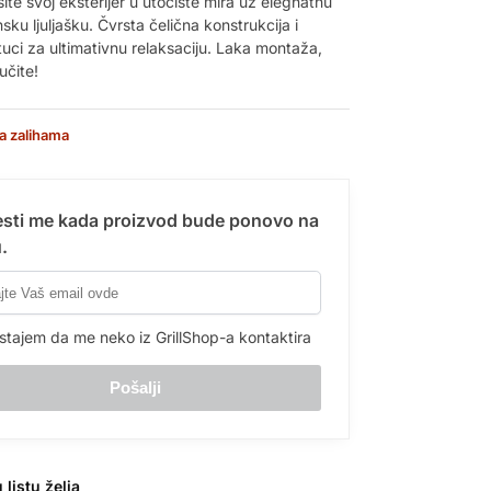
ite svoj eksterijer u utočište mira uz elegnatnu
sku ljuljašku. Čvrsta čelična konstrukcija i
uci za ultimativnu relaksaciju. Laka montaža,
čite!
a zalihama
sti me kada proizvod bude ponovo na
.
stajem da me neko iz GrillShop-a kontaktira
 listu želja