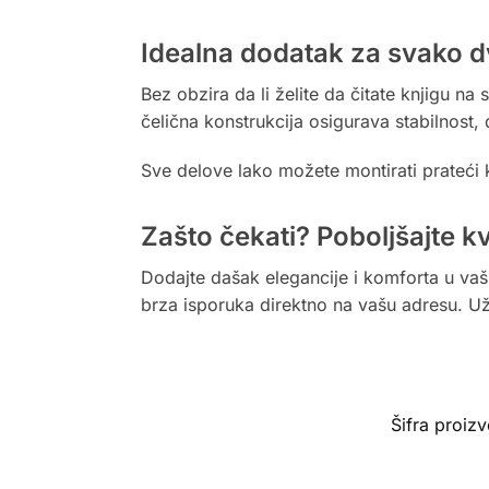
Idealna dodatak za svako d
Bez obzira da li želite da čitate knjigu n
čelična konstrukcija osigurava stabilnost,
Sve delove lako možete montirati prateći k
Zašto čekati? Poboljšajte kv
Dodajte dašak elegancije i komforta u vašu
brza isporuka direktno na vašu adresu. Uži
Šifra proiz