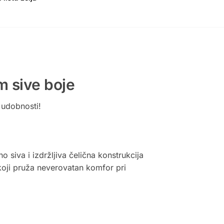
m sive boje
 udobnosti!
o siva i izdržljiva čelična konstrukcija
 koji pruža neverovatan komfor pri