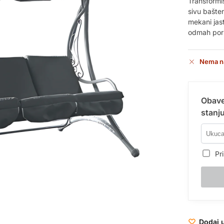
Transformiš
sivu bašten
mekani jast
odmah poru
Nema n
Obave
stanju
Pri
Dodaj u