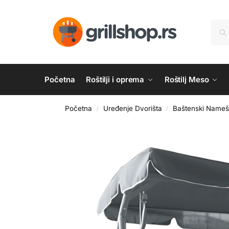
Početna
Roštilji i oprema
Roštilj Meso
Početna
Uređenje Dvorišta
Baštenski Nameš
/
/