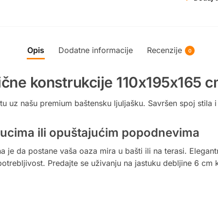
Opis
Dodatne informacije
Recenzije
0
lične konstrukcije 110x195x165 c
u uz našu premium baštensku ljuljašku. Savršen spoj stila i
nucima ili opuštajućim popodnevima
a je da postane vaša oaza mira u bašti ili na terasi. Elegantn
otrebljivost. Predajte se uživanju na jastuku debljine 6 cm