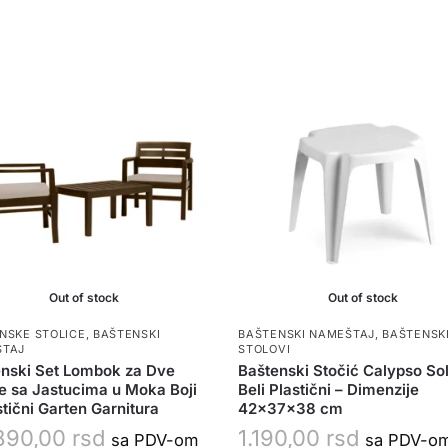
Out of stock
Out of stock
NSKE STOLICE
,
BAŠTENSKI
BAŠTENSKI NAMEŠTAJ
,
BAŠTENSK
ŠTAJ
STOLOVI
nski Set Lombok za Dve
Baštenski Stočić Calypso Sol
 sa Jastucima u Moka Boji
Beli Plastični – Dimenzije
stični Garten Garnitura
42x37x38 cm
890,00
rsd
1.190,00
rsd
sa PDV-om
sa PDV-o