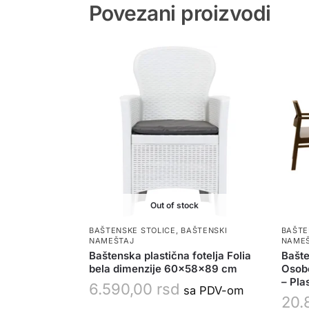
Povezani proizvodi
Out of stock
BAŠTENSKE STOLICE
,
BAŠTENSKI
BAŠTE
NAMEŠTAJ
NAME
Baštenska plastična fotelja Folia
Bašte
bela dimenzije 60x58x89 cm
Osobe
– Pla
6.590,00
rsd
sa PDV-om
20.