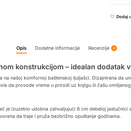
Dodaj u
Opis
Dodatne informacije
Recenzije
0
ičnom konstrukcijom – idealan dodatak 
 na našoj komfornoj baštenskoj ljuljašci. Dizajnirana da une
vole da provode vreme u prirodi uz knjigu ili čašu omiljenog
eć je izuzetno udobna zahvaljujući 6 cm debeloj jastučnici z
stvorena da traje i pruža bezbrižno opuštanje godinama.