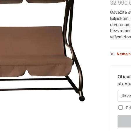
32.990,
Osvežite s
ljuljaškom,
otvorenom. 
bezvremens
vašem do
Nema n
Obave
stanju
Pri