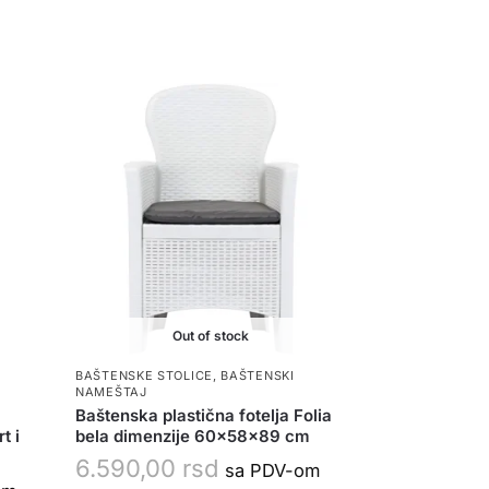
Out of stock
BAŠTENSKE STOLICE
,
BAŠTENSKI
NAMEŠTAJ
Baštenska plastična fotelja Folia
t i
bela dimenzije 60x58x89 cm
6.590,00
rsd
sa PDV-om