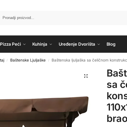
Pizza Peći
Kuhinja
Uređenje Dvorišta
Blog
taj
Baštenske Ljuljaške
Baštenska ljuljaška sa čeličnom konstruk
/
/
Bašt
sa č
kons
110x
brao