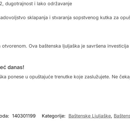
, dugotrajnost i lako održavanje
 zadovoljstvo sklapanja i stvaranja sopstvenog kutka za opu
na otvorenom. Ova baštenska ljuljaška je savršena investicija
već danas!
jaška ponese u opuštajuće trenutke koje zaslužujete. Ne čekaj
voda:
140301199
Kategorije:
Baštenske Ljuljaške
,
Bašten