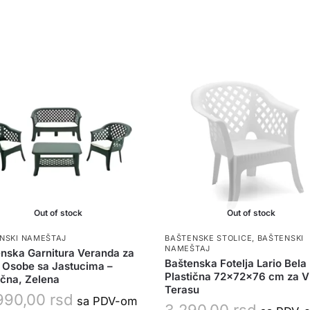
Out of stock
Out of stock
NSKI NAMEŠTAJ
BAŠTENSKE STOLICE
,
BAŠTENSKI
NAMEŠTAJ
nska Garnitura Veranda za
Baštenska Fotelja Lario Bela
i Osobe sa Jastucima –
Plastična 72x72x76 cm za Vr
ična, Zelena
Terasu
990,00
rsd
sa PDV-om
3.290,00
rsd