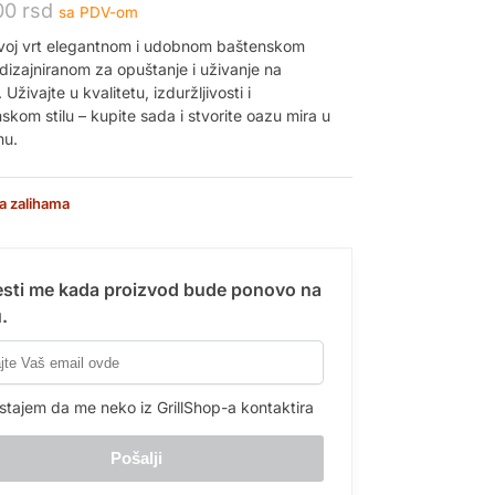
00
rsd
sa PDV-om
voj vrt elegantnom i udobnom baštenskom
 dizajniranom za opuštanje i uživanje na
Uživajte u kvalitetu, izduržljivosti i
kom stilu – kupite sada i stvorite oazu mira u
mu.
a zalihama
sti me kada proizvod bude ponovo na
.
stajem da me neko iz GrillShop-a kontaktira