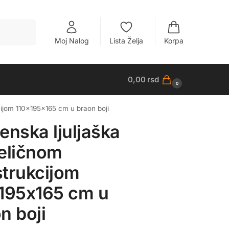
Pretraži
Moj Nalog
Lista Želja
Korpa
0,00
rsd
0
cijom 110x195x165 cm u braon boji
enska ljuljaška
eličnom
trukcijom
195x165 cm u
n boji