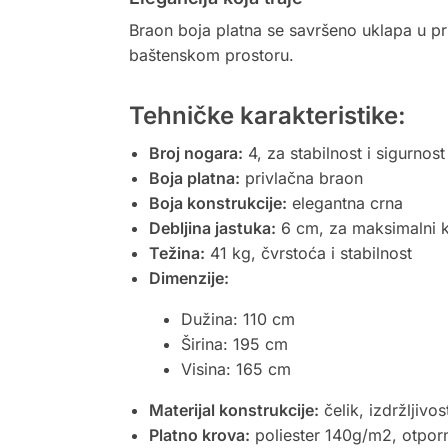
Braon boja platna se savršeno uklapa u pr
baštenskom prostoru.
Tehničke karakteristike:
Broj nogara:
4, za stabilnost i sigurnost
Boja platna:
privlačna braon
Boja konstrukcije:
elegantna crna
Debljina jastuka:
6 cm, za maksimalni 
Težina:
41 kg, čvrstoća i stabilnost
Dimenzije:
Dužina: 110 cm
Širina: 195 cm
Visina: 165 cm
Materijal konstrukcije:
čelik, izdržljivo
Platno krova:
poliester 140g/m2, otpor