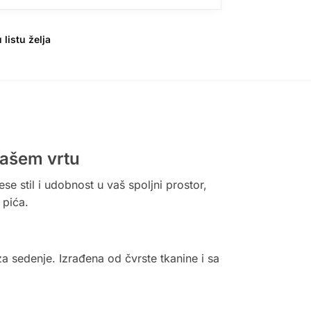
 listu želja
vašem vrtu
se stil i udobnost u vaš spoljni prostor,
 pića.
a sedenje. Izrađena od čvrste tkanine i sa