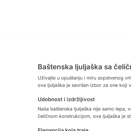
Baštenska ljuljaška sa čel
Uživajte u opuštanju i miru sopstvenog vrta
ova ljuljaška je savršen izbor za one koji 
Udobnost i izdržljivost
Naša baštenska ljuljaška nije samo lepa, v
čeličnom konstrukcijom, ova ljuljaška je 
Elegancija koja traje