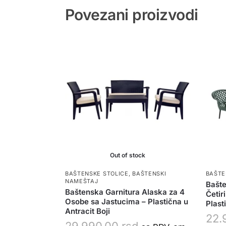
Povezani proizvodi
Out of stock
BAŠTENSKE STOLICE
,
BAŠTENSKI
BAŠTE
NAMEŠTAJ
Bašte
Baštenska Garnitura Alaska za 4
Četir
Osobe sa Jastucima – Plastična u
Plast
Antracit Boji
22.
29.990,00
rsd