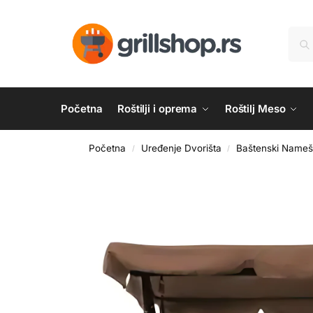
Početna
Roštilji i oprema
Roštilj Meso
Početna
Uređenje Dvorišta
Baštenski Nameš
/
/