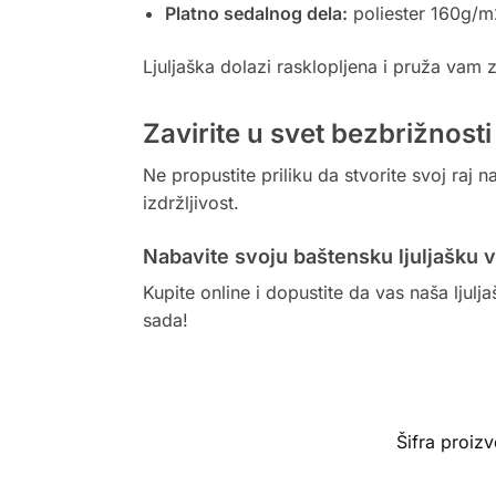
Platno sedalnog dela:
poliester 160g/m2
Ljuljaška dolazi rasklopljena i pruža vam
Zavirite u svet bezbrižnosti
Ne propustite priliku da stvorite svoj raj 
izdržljivost.
Nabavite svoju baštensku ljuljašku 
Kupite online i dopustite da vas naša ljul
sada!
Šifra proiz