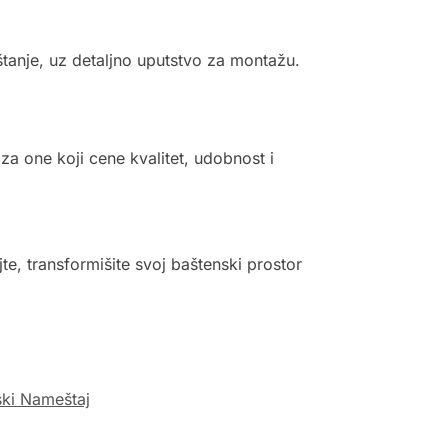
štanje, uz detaljno uputstvo za montažu.
 za one koji cene kvalitet, udobnost i
te, transformišite svoj baštenski prostor
ski Nameštaj