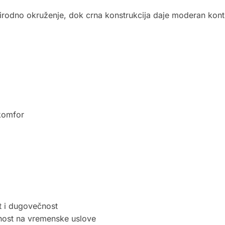
irodno okruženje, dok crna konstrukcija daje moderan kont
komfor
st i dugovečnost
nost na vremenske uslove