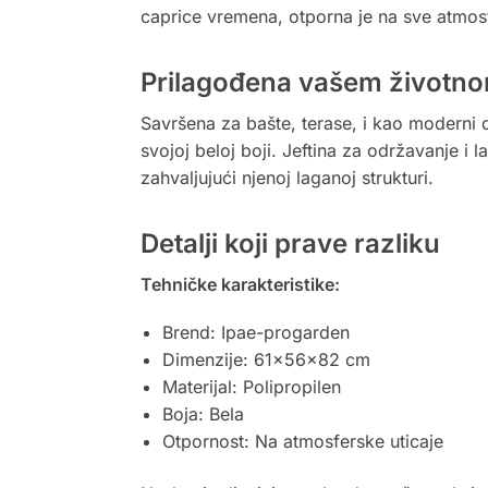
caprice vremena, otporna je na sve atmos
Prilagođena vašem životnom
Savršena za bašte, terase, i kao moderni d
svojoj beloj boji. Jeftina za održavanje i
zahvaljujući njenoj laganoj strukturi.
Detalji koji prave razliku
Tehničke karakteristike:
Brend: Ipae-progarden
Dimenzije: 61x56x82 cm
Materijal: Polipropilen
Boja: Bela
Otpornost: Na atmosferske uticaje