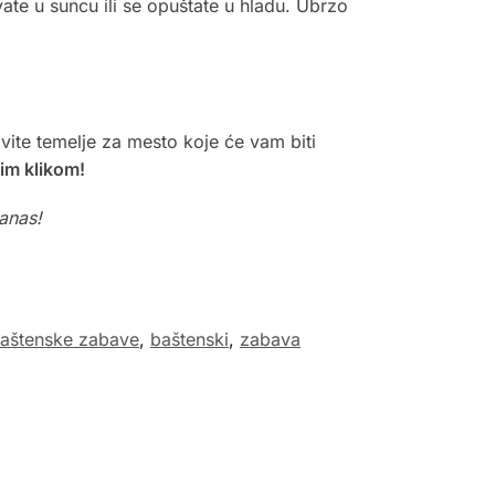
ate u suncu ili se opuštate u hladu. Ubrzo
avite temelje za mesto koje će vam biti
nim klikom!
anas!
aštenske zabave
,
baštenski
,
zabava