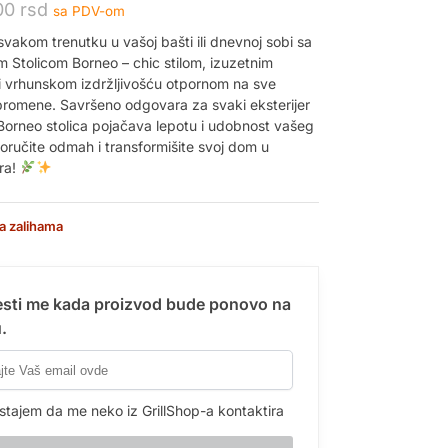
00
rsd
sa PDV-om
svakom trenutku u vašoj bašti ili dnevnoj sobi sa
 Stolicom Borneo – chic stilom, izuzetnim
 vrhunskom izdržljivošću otpornom na sve
promene. Savršeno odgovara za svaki eksterijer
er, Borneo stolica pojačava lepotu i udobnost vašeg
Poručite odmah i transformišite svoj dom u
ira!
a zalihama
sti me kada proizvod bude ponovo na
.
stajem da me neko iz GrillShop-a kontaktira