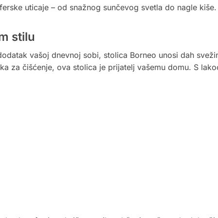
ferske uticaje – od snažnog sunčevog svetla do nagle kiše.
 stilu
odatak vašoj dnevnoj sobi, stolica Borneo unosi dah svežine
 laka za čišćenje, ova stolica je prijatelj vašemu domu. S 