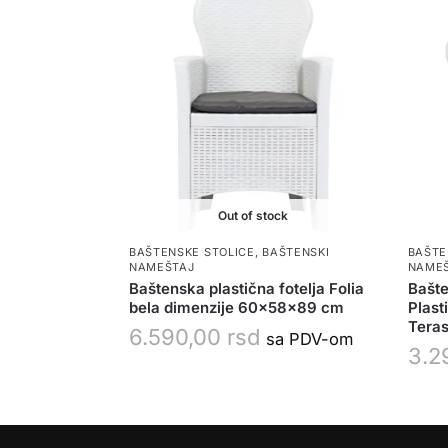
Out of stock
BAŠTENSKE STOLICE
,
BAŠTENSKI
BAŠTE
NAMEŠTAJ
NAME
Baštenska plastična fotelja Folia
Bašte
bela dimenzije 60x58x89 cm
Plast
Tera
6.590,00
rsd
sa PDV-om
3.2