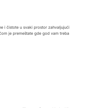
 i čistote u svaki prostor zahvaljujući
lakoćom je premeštate gde god vam treba