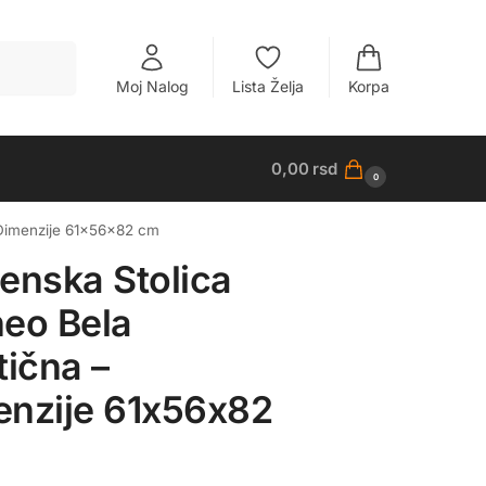
Pretraži
Moj Nalog
Lista Želja
Korpa
0,00
rsd
0
 Dimenzije 61x56x82 cm
enska Stolica
eo Bela
tična –
nzije 61x56x82