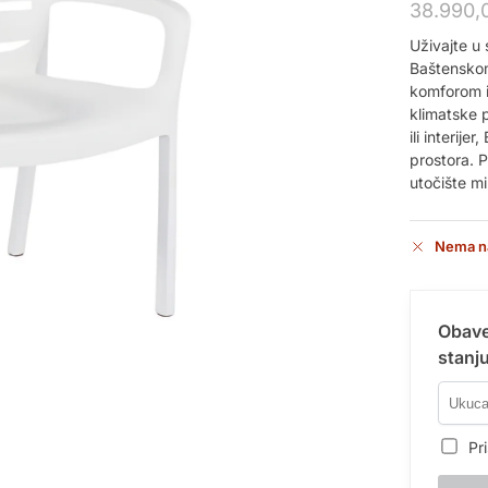
38.990,
Uživajte u 
Baštenskom
komforom i
klimatske 
ili interij
prostora. 
utočište m
Nema n
Obave
stanju
Pri