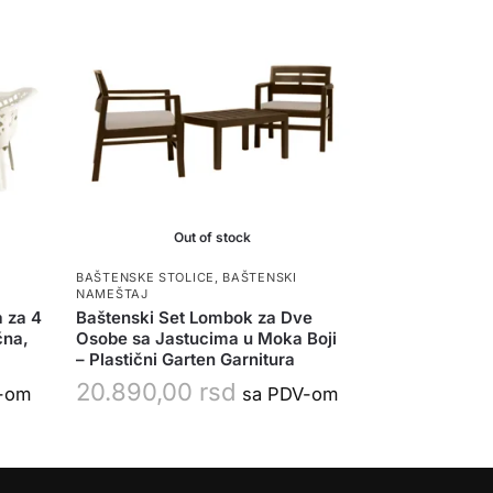
Out of stock
I
BAŠTENSKE STOLICE
,
BAŠTENSKI
NAMEŠTAJ
 za 4
Baštenski Set Lombok za Dve
čna,
Osobe sa Jastucima u Moka Boji
– Plastični Garten Garnitura
20.890,00
rsd
-om
sa PDV-om