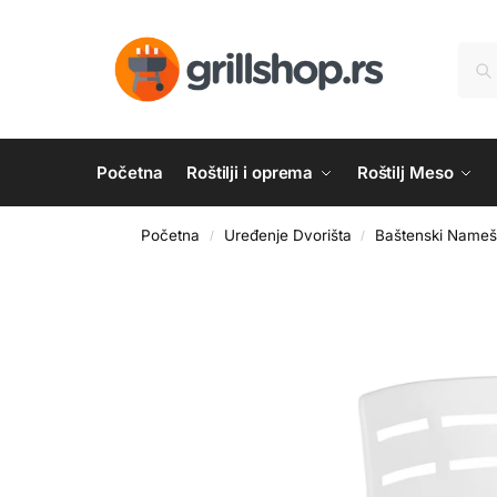
Početna
Roštilji i oprema
Roštilj Meso
Početna
Uređenje Dvorišta
Baštenski Nameš
/
/