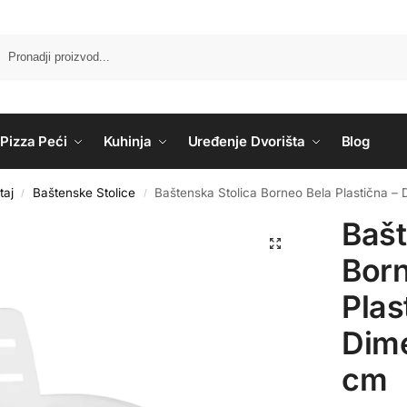
Pizza Peći
Kuhinja
Uređenje Dvorišta
Blog
taj
Baštenske Stolice
Baštenska Stolica Borneo Bela Plastična –
/
/
Bašt
Born
Plas
Dime
cm