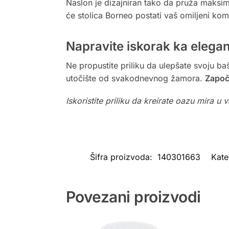
Naslon je dizajniran tako da pruža maksim
će stolica Borneo postati vaš omiljeni ko
Napravite iskorak ka elegan
Ne propustite priliku da ulepšate svoju ba
utočište od svakodnevnog žamora.
Započn
Iskoristite priliku da kreirate oazu mira 
Šifra proizvoda:
140301663
Kate
Povezani proizvodi