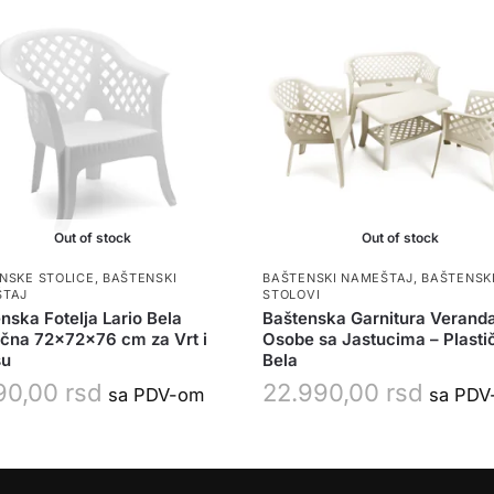
Out of stock
Out of stock
NSKE STOLICE
,
BAŠTENSKI
BAŠTENSKI NAMEŠTAJ
,
BAŠTENSK
ŠTAJ
STOLOVI
nska Fotelja Lario Bela
Baštenska Garnitura Veranda
ična 72x72x76 cm za Vrt i
Osobe sa Jastucima – Plasti
su
Bela
90,00
rsd
22.990,00
rsd
sa PDV-om
sa PDV