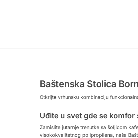
Baštenska Stolica Bor
Otkrijte vrhunsku kombinaciju funkcionalno
Uđite u svet gde se komfor 
Zamislite jutarnje trenutke sa šoljicom kaf
visokokvalitetnog polipropilena, naša Bašt