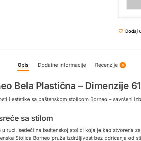
Dodaj u
Opis
Dodatne informacije
Recenzije
0
neo Bela Plastična – Dimenzije 
sti i estetike sa baštenskom stolicom Borneo – savršeni izbor
sreće sa stilom
e u ruci, sedeći na baštenskoj stolici koja je kao stvorena z
enska Stolica Borneo pruža izdržljivost bez odricanja od sti