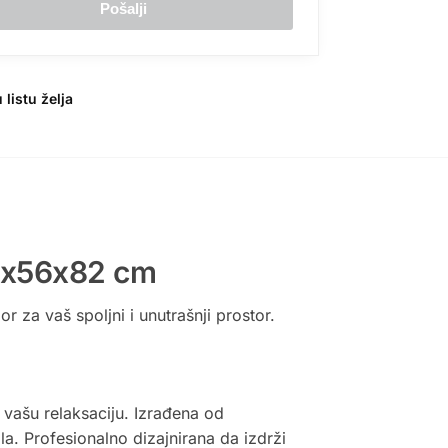
 listu želja
61x56x82 cm
 za vaš spoljni i unutrašnji prostor.
a vašu relaksaciju. Izrađena od
la. Profesionalno dizajnirana da izdrži