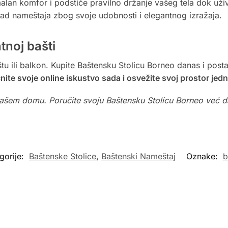
alan komfor i podstiče pravilno držanje vašeg tela dok uživ
mad nameštaja zbog svoje udobnosti i elegantnog izražaja.
tnoj bašti
štu ili balkon. Kupite Baštensku Stolicu Borneo danas i post
ite svoje online iskustvo sada i osvežite svoj prostor jed
u vašem domu. Poručite svoju Baštensku Stolicu Borneo već d
gorije:
Baštenske Stolice
,
Baštenski Nameštaj
Oznake:
b