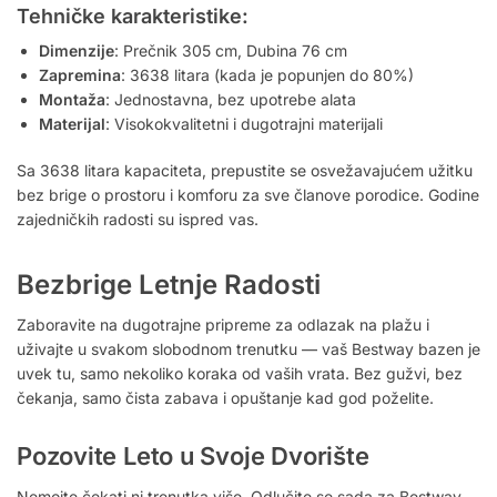
Tehničke karakteristike:
Dimenzije
: Prečnik 305 cm, Dubina 76 cm
Zapremina
: 3638 litara (kada je popunjen do 80%)
Montaža
: Jednostavna, bez upotrebe alata
Materijal
: Visokokvalitetni i dugotrajni materijali
Sa 3638 litara kapaciteta, prepustite se osvežavajućem užitku
bez brige o prostoru i komforu za sve članove porodice. Godine
zajedničkih radosti su ispred vas.
Bezbrige Letnje Radosti
Zaboravite na dugotrajne pripreme za odlazak na plažu i
uživajte u svakom slobodnom trenutku — vaš Bestway bazen je
uvek tu, samo nekoliko koraka od vaših vrata. Bez gužvi, bez
čekanja, samo čista zabava i opuštanje kad god poželite.
Pozovite Leto u Svoje Dvorište
Nemojte čekati ni trenutka više. Odlučite se sada za Bestway