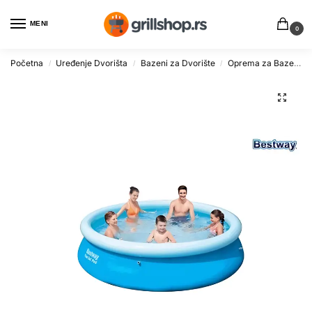
MENI
0
Početna
Uređenje Dvorišta
Bazeni za Dvorište
Oprema za Bazene
/
/
/