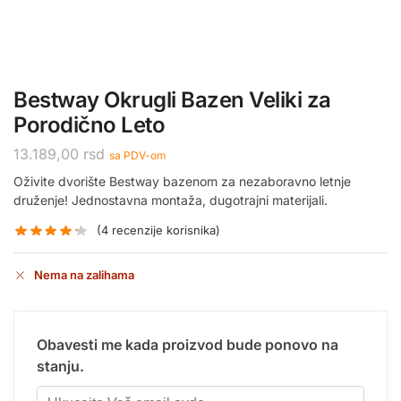
Bestway Okrugli Bazen Veliki za
Porodično Leto
13.189,00
rsd
sa PDV-om
Oživite dvorište Bestway bazenom za nezaboravno letnje
druženje! Jednostavna montaža, dugotrajni materijali.
(
4
recenzije korisnika)
Nema na zalihama
Obavesti me kada proizvod bude ponovo na
stanju.