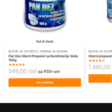
Out of stock
BAZENI ZA DVORIŠTE
,
OPREMA ZA BAZENE
BAZENI ZA DVOR
Pan Dez Hlorni Preparat za Dezinfekciju Vode
Hlorni prepara
100g
1.490,0
549,00
rsd
sa PDV-om
Get notified