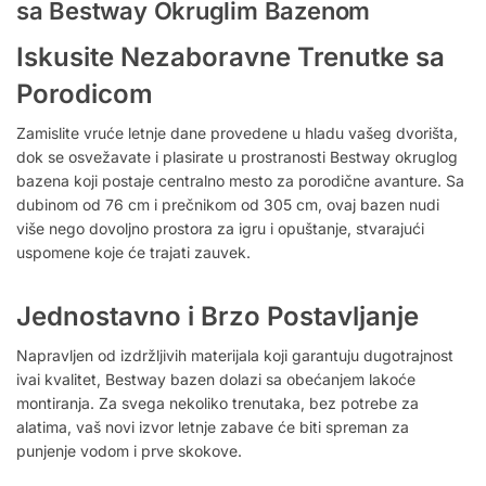
sa Bestway Okruglim Bazenom
Iskusite Nezaboravne Trenutke sa
Porodicom
Zamislite vruće letnje dane provedene u hladu vašeg dvorišta,
dok se osvežavate i plasirate u prostranosti Bestway okruglog
bazena koji postaje centralno mesto za porodične avanture. Sa
dubinom od 76 cm i prečnikom od 305 cm, ovaj bazen nudi
više nego dovoljno prostora za igru i opuštanje, stvarajući
uspomene koje će trajati zauvek.
Jednostavno i Brzo Postavljanje
Napravljen od izdržljivih materijala koji garantuju dugotrajnost
ivai kvalitet, Bestway bazen dolazi sa obećanjem lakoće
montiranja. Za svega nekoliko trenutaka, bez potrebe za
alatima, vaš novi izvor letnje zabave će biti spreman za
punjenje vodom i prve skokove.