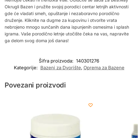
Okrugli Bazen i pružite svojoj porodici centar letnjih aktivnosti
gde će vladati smeh, opuštanje i nezaboravno porodično
druženje. Kliknite na dugme za kupovinu i otvorite vrata
nebrojeno mnogo sunčanih dana ispunjenih osmesima i splash
igrama. Vaše porodično letnje utočište čeka na vas, napravite
ga delom svog doma još danas!
Šifra proizvoda:
140301276
Kategorije:
Bazeni za Dvorište
,
Oprema za Bazene
Povezani proizvodi