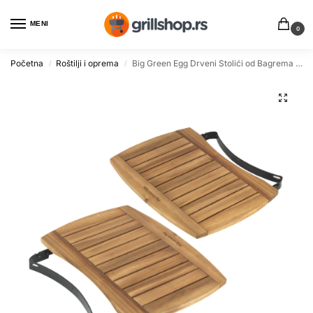
MENI
0
Početna
Roštilji i oprema
Big Green Egg Drveni Stolići od Bagrema za XL Grill – Spoljna Kuhinja i Sezonski Pribor
/
/