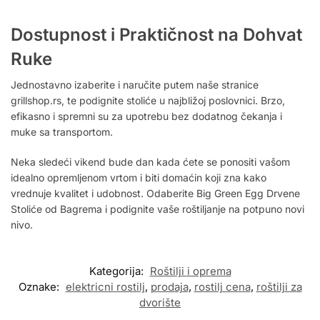
Dostupnost i Praktičnost na Dohvat
Ruke
Jednostavno izaberite i naručite putem naše stranice
grillshop.rs, te podignite stoliće u najbližoj poslovnici. Brzo,
efikasno i spremni su za upotrebu bez dodatnog čekanja i
muke sa transportom.
Neka sledeći vikend bude dan kada ćete se ponositi vašom
idealno opremljenom vrtom i biti domaćin koji zna kako
vrednuje kvalitet i udobnost. Odaberite Big Green Egg Drvene
Stoliće od Bagrema i podignite vaše roštiljanje na potpuno novi
nivo.
Kategorija:
Roštilji i oprema
Oznake:
elektricni rostilj
,
prodaja
,
rostilj cena
,
roštilji za
dvorište