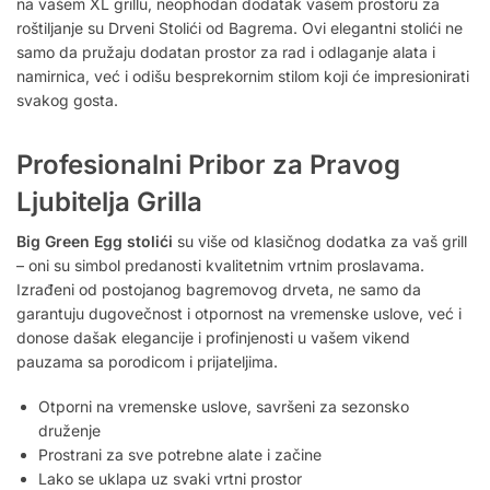
na vašem XL grillu, neophodan dodatak vašem prostoru za
roštiljanje su Drveni Stolići od Bagrema. Ovi elegantni stolići ne
samo da pružaju dodatan prostor za rad i odlaganje alata i
namirnica, već i odišu besprekornim stilom koji će impresionirati
svakog gosta.
Profesionalni Pribor za Pravog
Ljubitelja Grilla
Big Green Egg stolići
su više od klasičnog dodatka za vaš grill
– oni su simbol predanosti kvalitetnim vrtnim proslavama.
Izrađeni od postojanog bagremovog drveta, ne samo da
garantuju dugovečnost i otpornost na vremenske uslove, već i
donose dašak elegancije i profinjenosti u vašem vikend
pauzama sa porodicom i prijateljima.
Otporni na vremenske uslove, savršeni za sezonsko
druženje
Prostrani za sve potrebne alate i začine
Lako se uklapa uz svaki vrtni prostor