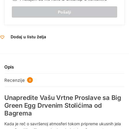
Dodaj u listu želja
Opis
Recenzije
0
Unapredite Vašu Vrtne Proslave sa Big
Green Egg Drvenim Stolićima od
Bagrema
Kada je reč o savršenoj atmosferi tokom pripreme ukusnih jela