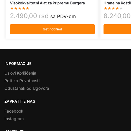
Visokokvalitetni Alat za Pripremu Burgera
Hrane na Roštil
2.490,00
rsd
8.240,0
sa PDV-om
Get notified
INFORMACIJE
Uslovi Korišćenja
Politika Privatnosti
Odustanak od Ugovora
ZAPRATITE NAS
Facebook
Instagram