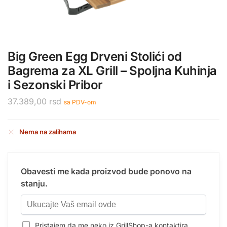
Big Green Egg Drveni Stolići od
Bagrema za XL Grill – Spoljna Kuhinja
i Sezonski Pribor
37.389,00
rsd
sa PDV-om
Nema na zalihama
Obavesti me kada proizvod bude ponovo na
stanju.
Pristajem da me neko iz GrillShop-a kontaktira