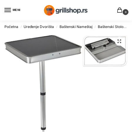
MENI
0
Početna
Uređenje Dvorišta
Baštenski Nameštaj
Baštenski Stolovi
/
/
/