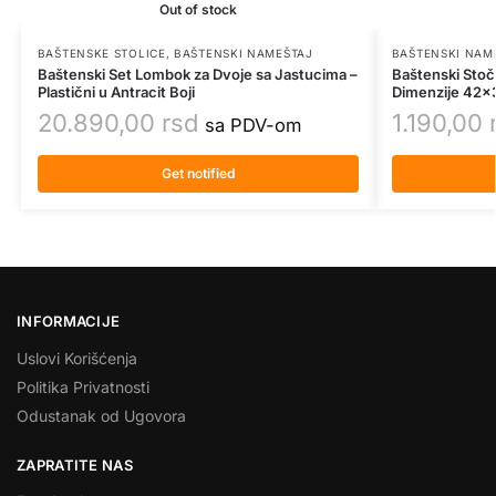
Out of stock
BAŠTENSKE STOLICE
,
BAŠTENSKI NAMEŠTAJ
BAŠTENSKI NAM
Baštenski Set Lombok za Dvoje sa Jastucima –
Baštenski Stoči
Plastični u Antracit Boji
Dimenzije 42
20.890,00
rsd
1.190,00
sa PDV-om
Get notified
INFORMACIJE
Uslovi Korišćenja
Politika Privatnosti
Odustanak od Ugovora
ZAPRATITE NAS