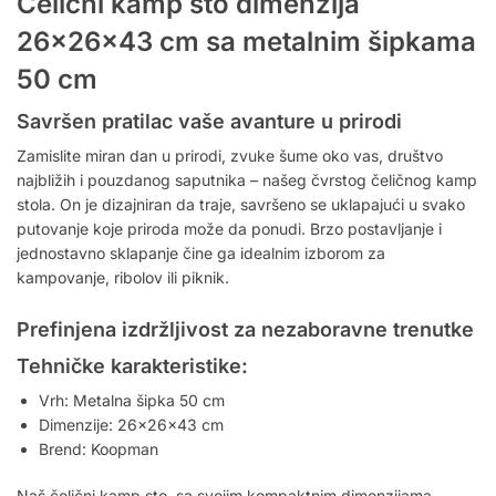
Čelični kamp sto dimenzija
26x26x43 cm sa metalnim šipkama
50 cm
Savršen pratilac vaše avanture u prirodi
Zamislite miran dan u prirodi, zvuke šume oko vas, društvo
najbližih i pouzdanog saputnika – našeg čvrstog čeličnog kamp
stola. On je dizajniran da traje, savršeno se uklapajući u svako
putovanje koje priroda može da ponudi. Brzo postavljanje i
jednostavno sklapanje čine ga idealnim izborom za
kampovanje, ribolov ili piknik.
Prefinjena izdržljivost za nezaboravne trenutke
Tehničke karakteristike:
Vrh: Metalna šipka 50 cm
Dimenzije: 26x26x43 cm
Brend: Koopman
Naš čelični kamp sto, sa svojim kompaktnim dimenzijama,