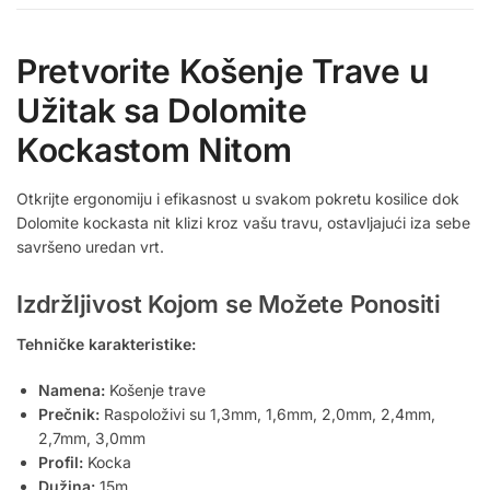
Pretvorite Košenje Trave u
Užitak sa Dolomite
Kockastom Nitom
Otkrijte ergonomiju i efikasnost u svakom pokretu kosilice dok
Dolomite kockasta nit klizi kroz vašu travu, ostavljajući iza sebe
savršeno uredan vrt.
Izdržljivost Kojom se Možete Ponositi
Tehničke karakteristike:
Namena:
Košenje trave
Prečnik:
Raspoloživi su 1,3mm, 1,6mm, 2,0mm, 2,4mm,
2,7mm, 3,0mm
Profil:
Kocka
Dužina:
15m