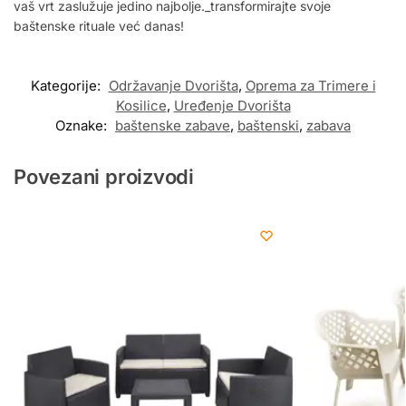
vaš vrt zaslužuje jedino najbolje._transformirajte svoje
baštenske rituale već danas!
Kategorije:
Održavanje Dvorišta
,
Oprema za Trimere i
Kosilice
,
Uređenje Dvorišta
Oznake:
baštenske zabave
,
baštenski
,
zabava
Povezani proizvodi