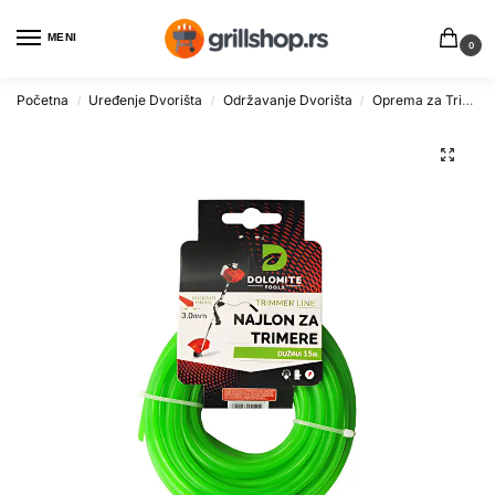
MENI
0
Početna
Uređenje Dvorišta
Održavanje Dvorišta
Oprema za Trimere i Kosilice
/
/
/