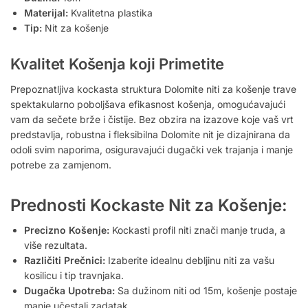
Materijal:
Kvalitetna plastika
Tip:
Nit za košenje
Kvalitet Košenja koji Primetite
Prepoznatljiva kockasta struktura Dolomite niti za košenje trave
spektakularno poboljšava efikasnost košenja, omogućavajući
vam da sečete brže i čistije. Bez obzira na izazove koje vaš vrt
predstavlja, robustna i fleksibilna Dolomite nit je dizajnirana da
odoli svim naporima, osiguravajući dugački vek trajanja i manje
potrebe za zamjenom.
Prednosti Kockaste Nit za Košenje:
Precizno Košenje:
Kockasti profil niti znači manje truda, a
više rezultata.
Različiti Prečnici:
Izaberite idealnu debljinu niti za vašu
kosilicu i tip travnjaka.
Dugačka Upotreba:
Sa dužinom niti od 15m, košenje postaje
manje učestali zadatak.