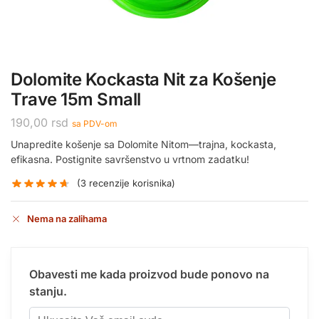
Dolomite Kockasta Nit za Košenje
Trave 15m Small
190,00
rsd
sa PDV-om
Unapredite košenje sa Dolomite Nitom—trajna, kockasta,
efikasna. Postignite savršenstvo u vrtnom zadatku!
(
3
recenzije korisnika)
Nema na zalihama
Obavesti me kada proizvod bude ponovo na
stanju.