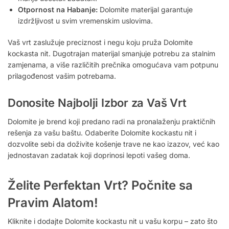
Otpornost na Habanje:
Dolomite materijal garantuje
izdržljivost u svim vremenskim uslovima.
Vaš vrt zaslužuje preciznost i negu koju pruža Dolomite
kockasta nit. Dugotrajan materijal smanjuje potrebu za stalnim
zamjenama, a više različitih prečnika omogućava vam potpunu
prilagođenost vašim potrebama.
Donosite Najbolji Izbor za Vaš Vrt
Dolomite je brend koji predano radi na pronalaženju praktičnih
rešenja za vašu baštu. Odaberite Dolomite kockastu nit i
dozvolite sebi da doživite košenje trave ne kao izazov, već kao
jednostavan zadatak koji doprinosi lepoti vašeg doma.
Želite Perfektan Vrt? Počnite sa
Pravim Alatom!
Kliknite i dodajte Dolomite kockastu nit u vašu korpu – zato što