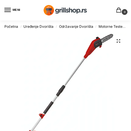
MENI
0
Početna
Uređenje Dvorišta
Održavanje Dvorišta
Motorne Testere
/
/
/