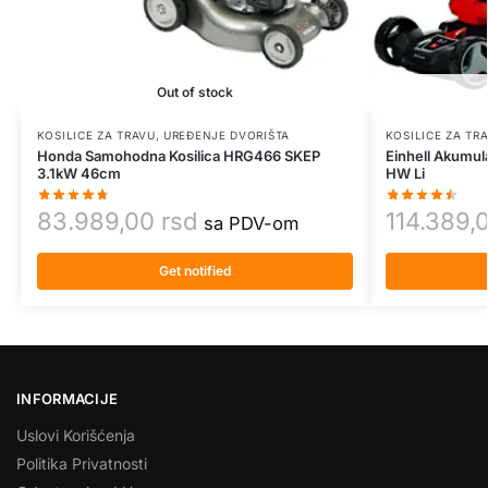
Out of stock
KOSILICE ZA TRAVU
,
UREĐENJE DVORIŠTA
KOSILICE ZA TR
Honda Samohodna Kosilica HRG466 SKEP
Einhell Akumul
3.1kW 46cm
HW Li
83.989,00
rsd
114.389,
sa PDV-om
Get notified
INFORMACIJE
Uslovi Korišćenja
Politika Privatnosti