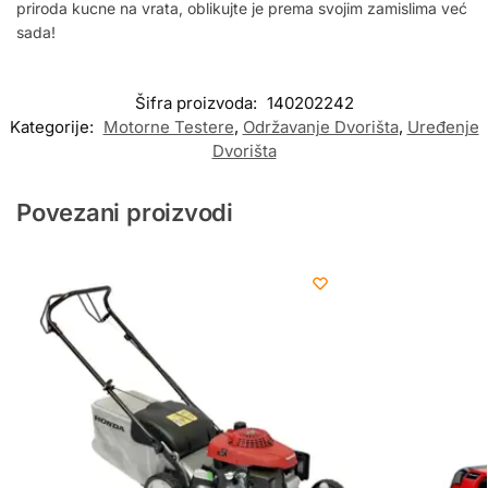
priroda kucne na vrata, oblikujte je prema svojim zamislima već
sada!
Šifra proizvoda:
140202242
Kategorije:
Motorne Testere
,
Održavanje Dvorišta
,
Uređenje
Dvorišta
Povezani proizvodi