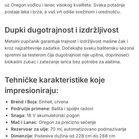
uz Oregon vođicu i lanac visokog kvaliteta. Svaka potašnja
postaje laka i brza, a vaš vrt odiše svežinom i urednošću.
Dupki dugotrajnost i izdržljivost
Metalni zupčanik garantuje trajnost i izdržljivost mašine čak i
kroz najzahtevnije zadatke. Dočekajte svaku baštensku sezona
spremni sa testerom čija dugotrajnost nije upitna, doprinoseći
blokadni zubac i zatezanje lanca bez potrebe za alatima.
Tehničke karakteristike koje
impresioniraju:
Brend i Boja
: Einhell, crvena
Područje primene
: Bašta i spoljni radovi
Snaga
: 18 V akumulatorski pogon
Mač i Lanac
: Oregon za precizno sečenje
Rezervoar za ulje
: 70 ml, automatizovano podmazivanje
Dimenzije
: Podesiva dužina od 228 cm do 288 cm