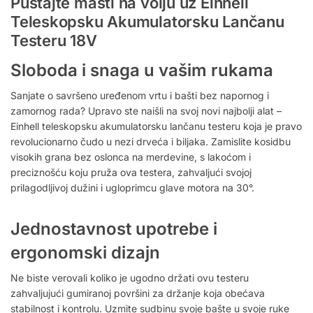
Puštajte mašti na volju uz Einhell
Teleskopsku Akumulatorsku Lančanu
Testeru 18V
Sloboda i snaga u vašim rukama
Sanjate o savršeno uređenom vrtu i bašti bez napornog i
zamornog rada? Upravo ste naišli na svoj novi najbolji alat –
Einhell teleskopsku akumulatorsku lančanu testeru koja je pravo
revolucionarno čudo u nezi drveća i biljaka. Zamislite kosidbu
visokih grana bez oslonca na merdevine, s lakoćom i
preciznošću koju pruža ova testera, zahvaljući svojoj
prilagodljivoj dužini i ugloprimcu glave motora na 30°.
Jednostavnost upotrebe i
ergonomski dizajn
Ne biste verovali koliko je ugodno držati ovu testeru
zahvaljujući gumiranoj površini za držanje koja obećava
stabilnost i kontrolu. Uzmite sudbinu svoje bašte u svoje ruke