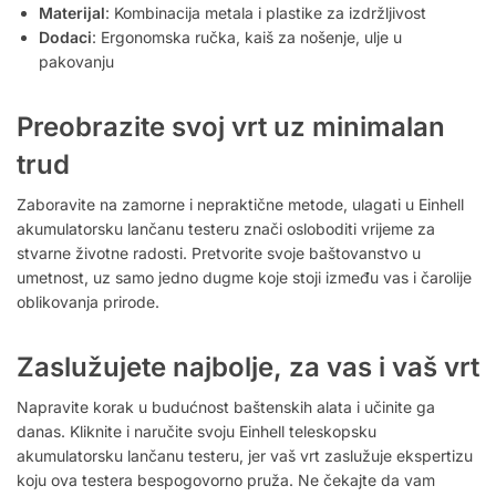
Materijal
: Kombinacija metala i plastike za izdržljivost
Dodaci
: Ergonomska ručka, kaiš za nošenje, ulje u
pakovanju
Preobrazite svoj vrt uz minimalan
trud
Zaboravite na zamorne i nepraktične metode, ulagati u Einhell
akumulatorsku lančanu testeru znači osloboditi vrijeme za
stvarne životne radosti. Pretvorite svoje baštovanstvo u
umetnost, uz samo jedno dugme koje stoji između vas i čarolije
oblikovanja prirode.
Zaslužujete najbolje, za vas i vaš vrt
Napravite korak u budućnost baštenskih alata i učinite ga
danas. Kliknite i naručite svoju Einhell teleskopsku
akumulatorsku lančanu testeru, jer vaš vrt zaslužuje ekspertizu
koju ova testera bespogovorno pruža. Ne čekajte da vam