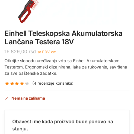
Einhell Teleskopska Akumulatorska
Lančana Testera 18V
16.829,00
rsd
sa PDV-om
Otkrijte slobodu uređivanja vrta sa Einhell Akumulatorskom
Testerom. Ergonomski dizajnirana, laka za rukovanje, savršena
za sve baštenske zadatke.
(
4
recenzije korisnika)
Nema na zalihama
Obavesti me kada proizvod bude ponovo na
stanju.