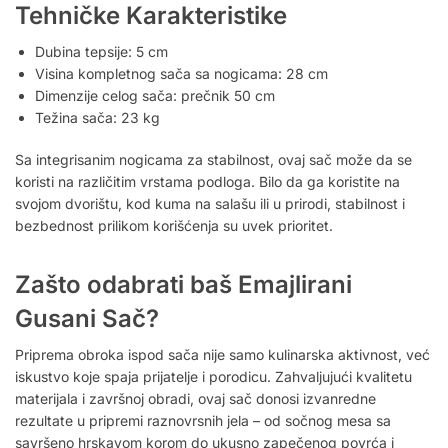
Tehničke Karakteristike
Dubina tepsije: 5 cm
Visina kompletnog sača sa nogicama: 28 cm
Dimenzije celog sača: prečnik 50 cm
Težina sača: 23 kg
Sa integrisanim nogicama za stabilnost, ovaj sač može da se
koristi na različitim vrstama podloga. Bilo da ga koristite na
svojom dvorištu, kod kuma na salašu ili u prirodi, stabilnost i
bezbednost prilikom korišćenja su uvek prioritet.
Zašto odabrati baš Emajlirani
Gusani Sač?
Priprema obroka ispod sača nije samo kulinarska aktivnost, već
iskustvo koje spaja prijatelje i porodicu. Zahvaljujući kvalitetu
materijala i završnoj obradi, ovaj sač donosi izvanredne
rezultate u pripremi raznovrsnih jela – od sočnog mesa sa
savršeno hrskavom korom do ukusno zapečenog povrća i