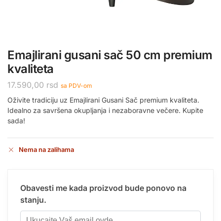
Emajlirani gusani sač 50 cm premium
kvaliteta
17.590,00
rsd
sa PDV-om
Oživite tradiciju uz Emajlirani Gusani Sač premium kvaliteta.
Idealno za savršena okupljanja i nezaboravne večere. Kupite
sada!
Nema na zalihama
Obavesti me kada proizvod bude ponovo na
stanju.