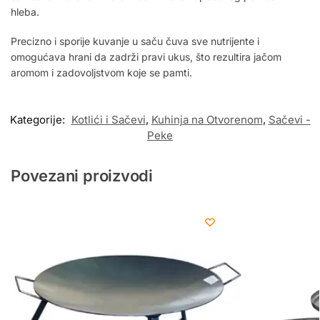
hleba.
Precizno i sporije kuvanje u saču čuva sve nutrijente i
omogućava hrani da zadrži pravi ukus, što rezultira jačom
aromom i zadovoljstvom koje se pamti.
Kategorije:
Kotlići i Sačevi
,
Kuhinja na Otvorenom
,
Sačevi -
Peke
Povezani proizvodi