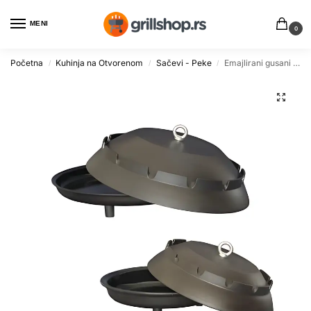
MENI
0
Početna
Kuhinja na Otvorenom
Sačevi - Peke
Emajlirani gusani sač 50 cm premium kvaliteta
/
/
/