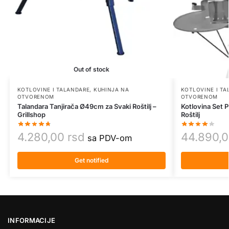
Out of stock
KOTLOVINE I TALANDARE
,
KUHINJA NA
KOTLOVINE I T
OTVORENOM
OTVORENOM
Talandara Tanjirača Ø49cm za Svaki Roštilj –
Kotlovina Set P
Grillshop
Roštilj
4.280,00
rsd
44.890,
sa PDV-om
Get notified
INFORMACIJE