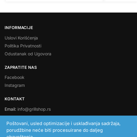
INFORMACIJE
Uslovi Korišćenja
Politika Privatnosti
Odustanak od Ugovora
ZAPRATITE NAS
Facebook
Instagram
KONTAKT
Email:
info@grillshop.rs
SMART LINK DOO
Poštovani, usled optimizacije i usklađivanja sadržaja,
porudžbine neće biti procesuirane do daljeg
PIB: 108705193
obaveštenja.