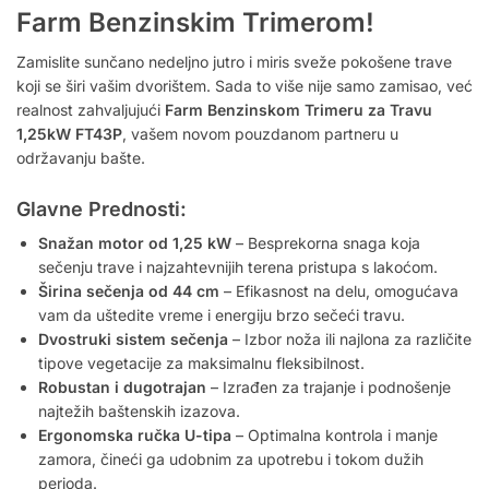
Farm Benzinskim Trimerom!
Zamislite sunčano nedeljno jutro i miris sveže pokošene trave
koji se širi vašim dvorištem. Sada to više nije samo zamisao, već
realnost zahvaljujući
Farm Benzinskom Trimeru za Travu
1,25kW FT43P
, vašem novom pouzdanom partneru u
održavanju bašte.
Glavne Prednosti:
Snažan motor od 1,25 kW
– Besprekorna snaga koja
sečenju trave i najzahtevnijih terena pristupa s lakoćom.
Širina sečenja od 44 cm
– Efikasnost na delu, omogućava
vam da uštedite vreme i energiju brzo sečeći travu.
Dvostruki sistem sečenja
– Izbor noža ili najlona za različite
tipove vegetacije za maksimalnu fleksibilnost.
Robustan i dugotrajan
– Izrađen za trajanje i podnošenje
najtežih baštenskih izazova.
Ergonomska ručka U-tipa
– Optimalna kontrola i manje
zamora, čineći ga udobnim za upotrebu i tokom dužih
perioda.