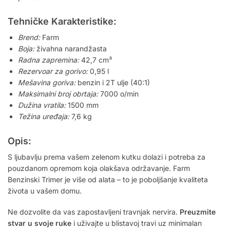
Tehničke Karakteristike:
Brend:
Farm
Boja:
živahna narandžasta
Radna zapremina:
42,7 cm³
Rezervoar za gorivo:
0,95 l
Mešavina goriva:
benzin i 2T ulje (40:1)
Maksimalni broj obrtaja:
7000 o/min
Dužina vratila:
1500 mm
Težina uređaja:
7,6 kg
Opis:
S ljubavlju prema vašem zelenom kutku dolazi i potreba za
pouzdanom opremom koja olakšava održavanje. Farm
Benzinski Trimer je više od alata – to je poboljšanje kvaliteta
života u vašem domu.
Ne dozvolite da vas zapostavljeni travnjak nervira.
Preuzmite
stvar u svoje ruke
i uživajte u blistavoj travi uz minimalan