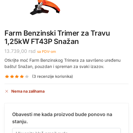
Farm Benzinski Trimer za Travu
1,25kW FT43P Snažan
13.739,00
rsd
sa PDV-om
Otkrijte moć Farm Benzinskog Trimera za savršeno uređenu
baštu! Snažan, pouzdan i spreman za svaki izazov.
(
3
recenzije korisnika)
Nema na zalihama
Obavesti me kada proizvod bude ponovo na
stanju.