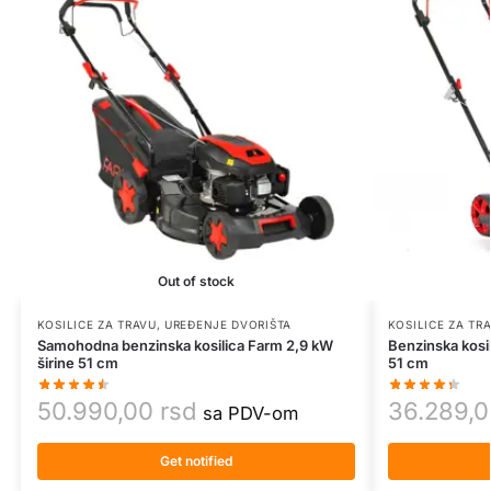
Out of stock
KOSILICE ZA TRAVU
,
UREĐENJE DVORIŠTA
KOSILICE ZA TR
Samohodna benzinska kosilica Farm 2,9 kW
Benzinska kosil
širine 51 cm
51 cm
50.990,00
rsd
36.289,
sa PDV-om
Get notified