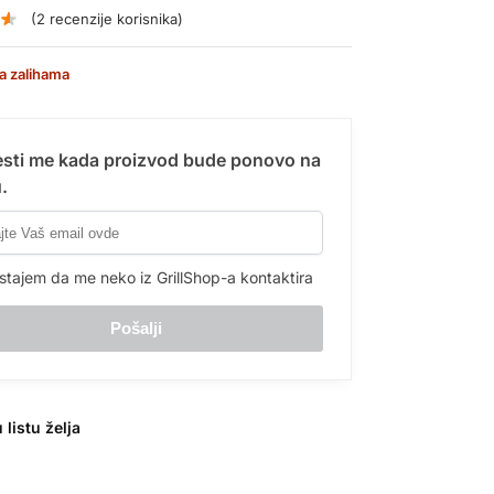
(
2
recenzije korisnika)
a zalihama
sti me kada proizvod bude ponovo na
.
stajem da me neko iz GrillShop-a kontaktira
 listu želja