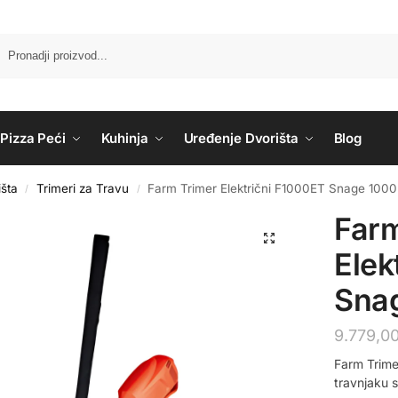
Pizza Peći
Kuhinja
Uređenje Dvorišta
Blog
šta
Trimeri za Travu
Farm Trimer Električni F1000ET Snage 1000 
/
/
Farm
Elek
Snag
9.779,0
Farm Trime
travnjaku 