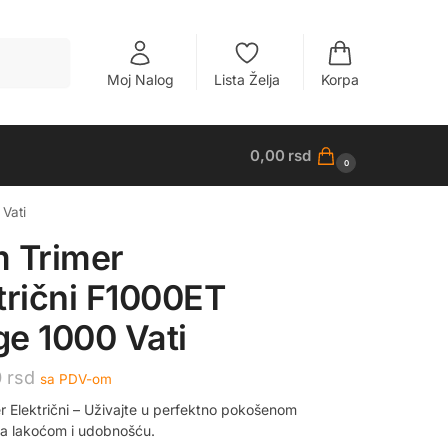
Pretraži
Moj Nalog
Lista Želja
Korpa
0,00
rsd
0
Vati
 Trimer
trični F1000ET
e 1000 Vati
0
rsd
sa PDV-om
r Električni – Uživajte u perfektno pokošenom
sa lakoćom i udobnošću.