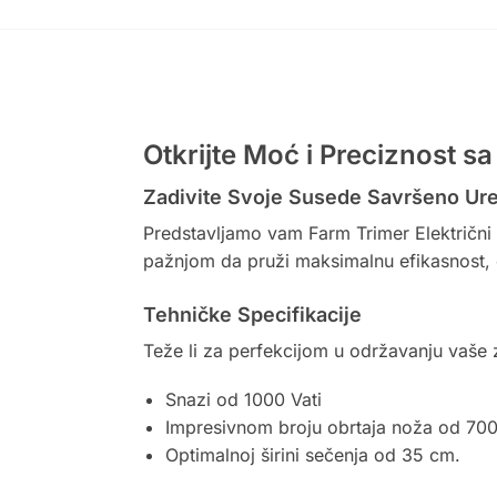
Otkrijte Moć i Preciznost 
Zadivite Svoje Susede Savršeno Ur
Predstavljamo vam Farm Trimer Električni F
pažnjom da pruži maksimalnu efikasnost, ova
Tehničke Specifikacije
Teže li za perfekcijom u održavanju vaše z
Snazi od 1000 Vati
Impresivnom broju obrtaja noža od 700
Optimalnoj širini sečenja od 35 cm.