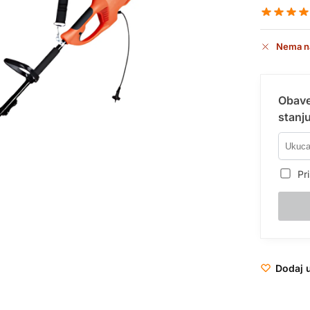
Nema n
Obave
stanju
Pri
Dodaj u