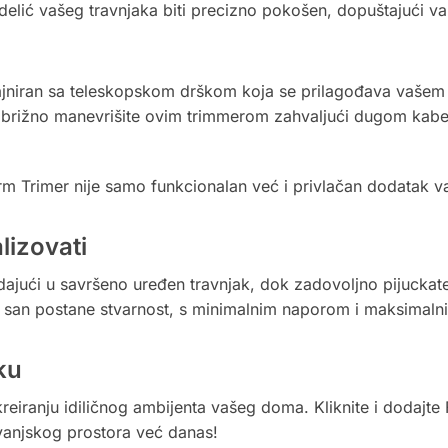
 delić vašeg travnjaka biti precizno pokošen, dopuštajući v
jniran sa teleskopskom drškom koja se prilagođava vašem r
ezbrižno manevrišite ovim trimmerom zahvaljući dugom ka
rm Trimer nije samo funkcionalan već i privlačan dodatak v
lizovati
ajući u savršeno uređen travnjak, dok zadovoljno pijuckate
san postane stvarnost, s minimalnim naporom i maksimalni
ku
 kreiranju idiličnog ambijenta vašeg doma. Kliknite i dodajt
vanjskog prostora već danas!