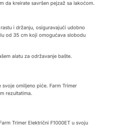
am da kreirate savršen pejzaž sa lakoćom.
astu i držanju, osiguravajući udobno
belu od 35 cm koji omogućava slobodu
ašem alatu za održavanje bašte.
 svoje omiljeno piće. Farm Trimer
m rezultatima.
e Farm Trimer Električni F1000ET u svoju