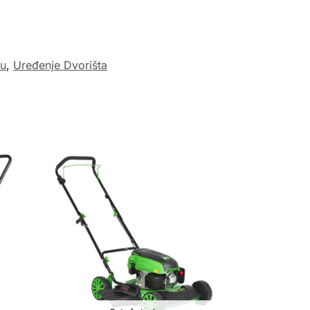
vu
,
Uređenje Dvorišta