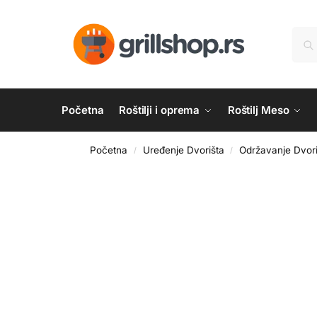
Početna
Roštilji i oprema
Roštilj Meso
Početna
Uređenje Dvorišta
Održavanje Dvori
/
/