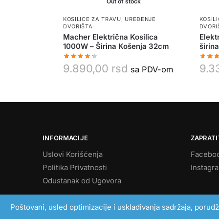
Out of stock
KOSILICE ZA TRAVU
,
UREĐENJE
KOSIL
DVORIŠTA
DVORI
Macher Električna Kosilica
Elekt
1000W – Širina Košenja 32cm
širin
9.890,00
rsd
9.3
sa PDV-om
INFORMACIJE
ZAPRATI
Uslovi Korišćenja
Facebo
Politika Privatnosti
Instagr
Odustanak od Ugovora
Poštovani, usled optimizacije i usklađivanja sadržaja, porud