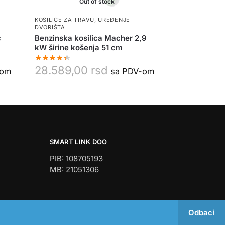
Out of stock
KOSILICE ZA TRAVU
,
UREĐENJE
DVORIŠTA
č
Benzinska kosilica Macher 2,9
kW širine košenja 51 cm
28.589,00
rsd
-om
sa PDV-om
SMART LINK DOO
PIB: 108705193
MB: 21051306
Odbaci