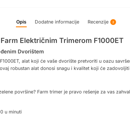
Opis
Dodatne informacije
Recenzije
2
sa Farm Električnim Trimerom F1000ET
eđenim Dvorištem
1000ET, alat koji će vaše dvorište pretvoriti u oazu savršen
j robustan alat donosi snagu i kvalitet koji će zadovoljiti 
elene površine? Farm trimer je pravo rešenje za vas zahvalj
0 u minuti