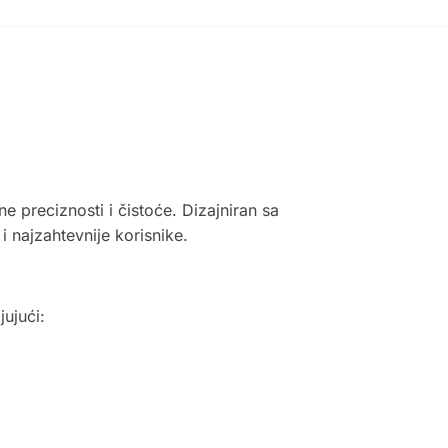
e preciznosti i čistoće. Dizajniran sa
i najzahtevnije korisnike.
ujući: