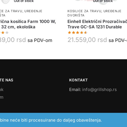
Out of stock
Out of stock
ICE ZA TRAVU
,
UREĐENJE
KOSILICE ZA TRAVU
,
UREĐENJE
ŠTA
DVORIŠTA
rična kosilica Farm 1000 W,
Einhell Električni Prozračiva
a 32 cm, ekološka
Trave GC-SA 1231 Durable
39,00
rsd
21.559,00
rsd
sa PDV-om
sa PDV
TE NAS
KONTAKT
ok
Email:
info@grillshop.rs
am
žbine neće biti procesuirane do daljeg obaveštenja.