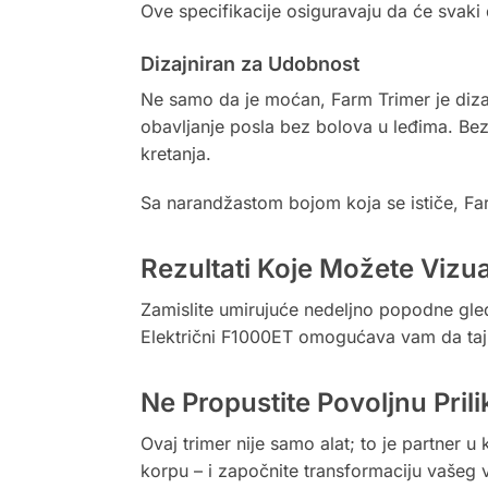
Ove specifikacije osiguravaju da će svaki
Dizajniran za Udobnost
Ne samo da je moćan, Farm Trimer je diza
obavljanje posla bez bolova u leđima. B
kretanja.
Sa narandžastom bojom koja se ističe, Fa
Rezultati Koje Možete Vizua
Zamislite umirujuće nedeljno popodne gled
Električni F1000ET omogućava vam da taj 
Ne Propustite Povoljnu Prili
Ovaj trimer nije samo alat; to je partner u
korpu – i započnite transformaciju vašeg 