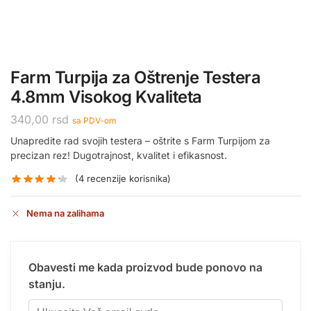
Farm Turpija za Oštrenje Testera
4.8mm Visokog Kvaliteta
340,00
rsd
sa PDV-om
Unapredite rad svojih testera – oštrite s Farm Turpijom za
precizan rez! Dugotrajnost, kvalitet i efikasnost.
(
4
recenzije korisnika)
Nema na zalihama
Obavesti me kada proizvod bude ponovo na
stanju.