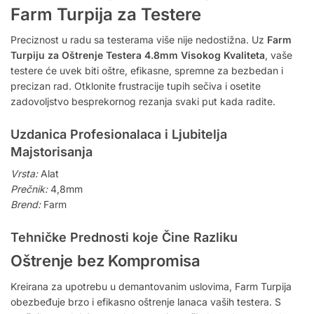
Farm Turpija za Testere
Preciznost u radu sa testerama više nije nedostižna. Uz
Farm
Turpiju za Oštrenje Testera 4.8mm Visokog Kvaliteta
, vaše
testere će uvek biti oštre, efikasne, spremne za bezbedan i
precizan rad. Otklonite frustracije tupih sečiva i osetite
zadovoljstvo besprekornog rezanja svaki put kada radite.
Uzdanica Profesionalaca i Ljubitelja
Majstorisanja
Vrsta:
Alat
Prečnik:
4,8mm
Brend:
Farm
Tehničke Prednosti koje Čine Razliku
Oštrenje bez Kompromisa
Kreirana za upotrebu u demantovanim uslovima, Farm Turpija
obezbeđuje brzo i efikasno oštrenje lanaca vaših testera. S