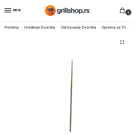
MENI
0
Početna
Uređenje Dvorišta
Održavanje Dvorišta
Oprema za Trimere i Kosilice
/
/
/