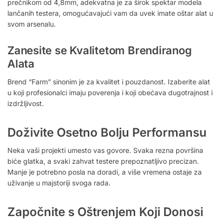
prečnikom od 4,8mm, adekvatna je za širok spektar modela
lančanih testera, omogućavajući vam da uvek imate oštar alat u
svom arsenalu.
Zanesite se Kvalitetom Brendiranog
Alata
Brend “Farm” sinonim je za kvalitet i pouzdanost. Izaberite alat
u koji profesionalci imaju poverenja i koji obećava dugotrajnost i
izdržljivost.
Doživite Osetno Bolju Performansu
Neka vaši projekti umesto vas govore. Svaka rezna površina
biće glatka, a svaki zahvat testere prepoznatljivo precizan.
Manje je potrebno posla na doradi, a više vremena ostaje za
uživanje u majstoriji svoga rada.
Započnite s Oštrenjem Koji Donosi