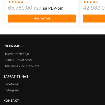
65.769,00
rsd
42.989,
sa PDV-om
Get notified
INFORMACIJE
Uslovi Korišćenja
Politika Privatnosti
Odustanak od Ugovora
ZAPRATITE NAS
Facebook
Instagram
KONTAKT