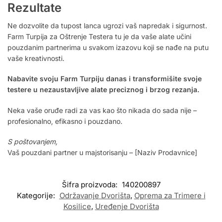
Rezultate
Ne dozvolite da tupost lanca ugrozi vaš napredak i sigurnost.
Farm Turpija za Oštrenje Testera tu je da vaše alate učini
pouzdanim partnerima u svakom izazovu koji se nađe na putu
vaše kreativnosti.
Nabavite svoju Farm Turpiju danas i transformišite svoje
testere u nezaustavljive alate preciznog i brzog rezanja.
Neka vaše oruđe radi za vas kao što nikada do sada nije –
profesionalno, efikasno i pouzdano.
S poštovanjem,
Vaš pouzdani partner u majstorisanju – [Naziv Prodavnice]
Šifra proizvoda:
140200897
Kategorije:
Održavanje Dvorišta
,
Oprema za Trimere i
Kosilice
,
Uređenje Dvorišta