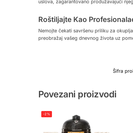
uslova, zagarantovano produžavajući nje
Roštiljajte Kao Profesional
Nemojte čekati savršenu priliku za okuplj
preobražaj vašeg dnevnog života uz pomoć
Šifra pr
Povezani proizvodi
-2%