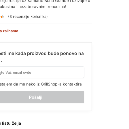
roliju roštilja uz Kamado Bono Grande i uživajte u
ukusima i nezaboravnim trenucima!
(
3
recenzije korisnika)
a zalihama
sti me kada proizvod bude ponovo na
.
stajem da me neko iz GrillShop-a kontaktira
 listu želja