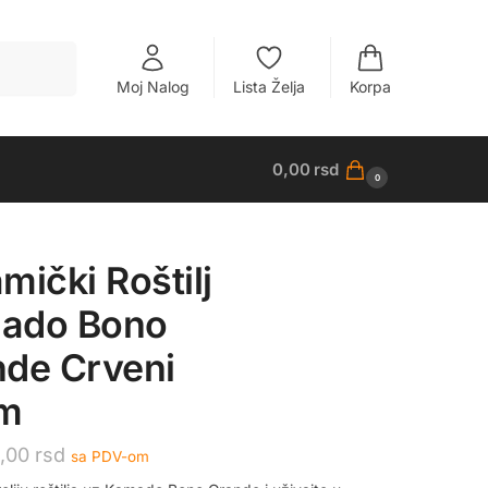
Pretraži
Moj Nalog
Lista Želja
Korpa
0,00
rsd
0
mički Roštilj
ado Bono
de Crveni
m
0,00
rsd
sa PDV-om