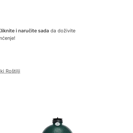
liknite i naručite sada
da doživite
mćenje!
i Roštilji