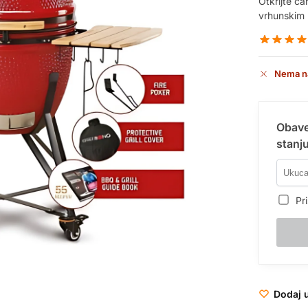
Otkrijte ča
vrhunskim 
Nema n
Obave
stanju
Pri
Dodaj u