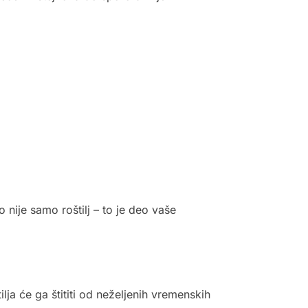
 nije samo roštilj – to je deo vaše
lja će ga štititi od neželjenih vremenskih