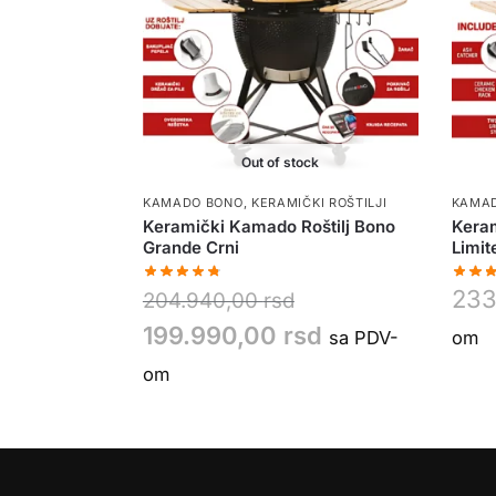
Out of stock
KAMADO BONO
,
KERAMIČKI ROŠTILJI
KAMA
Keramički Kamado Roštilj Bono
Keram
Grande Crni
Limit
233
204.940,00
rsd
199.990,00
rsd
sa PDV-
om
om