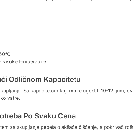
350°C
na visoke temperature
ući Odličnom Kapacitetu
kupljanja. Sa kapacitetom koji može ugostiti 10-12 ljudi, ovo
ko vatre.
potreba Po Svaku Cena
istem za skupljanje pepela olakšaće čišćenje, a pokrivač rošti