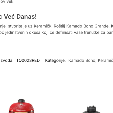
gov vek.
ac Već Danas!
anje, stvorite je uz Keramički Roštilj Kamado Bono Grande.
K
 jedinstvenih okusa koji će definisati vaše trenutke za pa
oizvoda:
TQ0023RED
Kategorije:
Kamado Bono
,
Keramičk