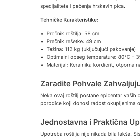
specijaliteta i pečenja hrskavih pica.
Tehničke Karakteristike:
Prečnik roštilja: 59 cm
Prečnik rešetke: 49 cm
Težina: 112 kg (uključujući pakovanje)
Optimalni opseg temperature: 80°C – 
Materijal: Keramika kordierit, otporna 
Zaradite Pohvale Zahvaljuj
Neka ovaj roštilj postane epicentar vaših o
porodice koji donosi radost okupljenima o
Jednostavna i Praktična U
Upotreba roštilja nije nikada bila lakša. S