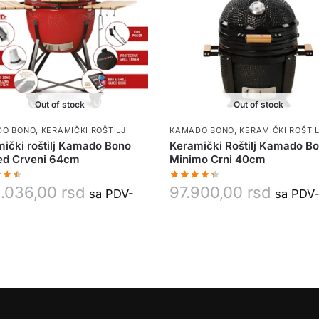
Out of stock
Out of stock
DO BONO
,
KERAMIČKI ROŠTILJI
KAMADO BONO
,
KERAMIČKI ROŠTIL
ički roštilj Kamado Bono
Keramički Roštilj Kamado B
ed Crveni 64cm
Minimo Crni 40cm
.036,00
rsd
97.900,00
rsd
sa PDV-
sa PDV