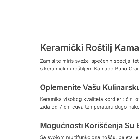
Keramički Roštilj Kam
Zamislite miris sveže ispečenih specijal
s keramičkim roštiljem Kamado Bono Gran
Oplemenite Vašu Kulinarsku
Keramika visokog kvaliteta kordierit čini
zida od 7 cm čuva temperaturu dugo nakon
Mogućnosti Korišćenja Su 
Sa svojom multifunkcionalnošću, paleta je