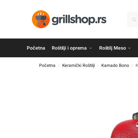
Početna
Roštilji i oprema
Roštilj Meso
Početna
Keramički Roštilji
Kamado Bono
K
/
/
/