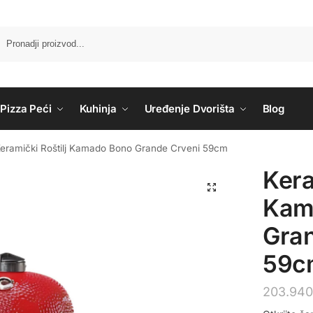
Pizza Peći
Kuhinja
Uređenje Dvorišta
Blog
eramički Roštilj Kamado Bono Grande Crveni 59cm
Kera
Kam
Gran
59c
203.94