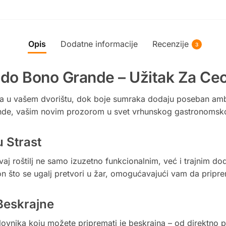
Opis
Dodatne informacije
Recenzije
3
ado Bono Grande – Užitak Za Ceo
iteta u vašem dvorištu, dok boje sumraka dodaju poseban am
de, vašim novim prozorom u svet vrhunskog gastronomskog
 Strast
 ovaj roštilj ne samo izuzetno funkcionalnim, već i trajni
 što se ugalj pretvori u žar, omogućavajući vam da pripre
Beskrajne
lovnika koju možete pripremati je beskrajna – od direktno 