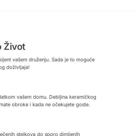
 Život
bijent vašem druženju. Sada je to moguće
 doživljaja!
m dodatkom vašem domu. Debljina keramičkog
mate obroke i kada ne očekujete goste.
pečenih stejkova do sporo dimljenih