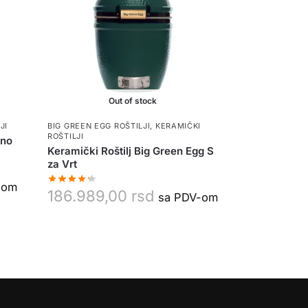
Out of stock
JI
BIG GREEN EGG ROŠTILJI
,
KERAMIČKI
ROŠTILJI
ono
Keramički Roštilj Big Green Egg S
za Vrt
-om
186.989,00
rsd
sa PDV-om