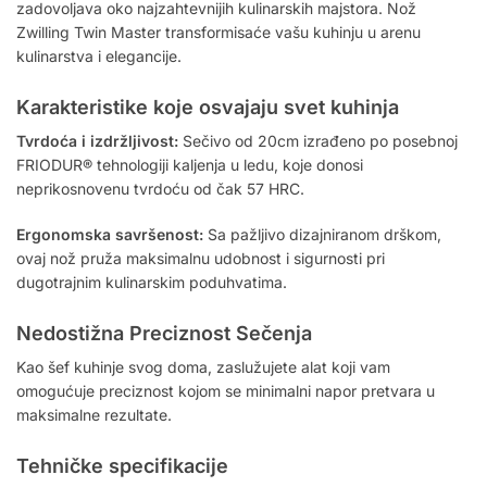
zadovoljava oko najzahtevnijih kulinarskih majstora. Nož
Zwilling Twin Master transformisaće vašu kuhinju u arenu
kulinarstva i elegancije.
Karakteristike koje osvajaju svet kuhinja
Tvrdoća i izdržljivost:
Sečivo od 20cm izrađeno po posebnoj
FRIODUR® tehnologiji kaljenja u ledu, koje donosi
neprikosnovenu tvrdoću od čak 57 HRC.
Ergonomska savršenost:
Sa pažljivo dizajniranom drškom,
ovaj nož pruža maksimalnu udobnost i sigurnosti pri
dugotrajnim kulinarskim poduhvatima.
Nedostižna Preciznost Sečenja
Kao šef kuhinje svog doma, zaslužujete alat koji vam
omogućuje preciznost kojom se minimalni napor pretvara u
maksimalne rezultate.
Tehničke specifikacije