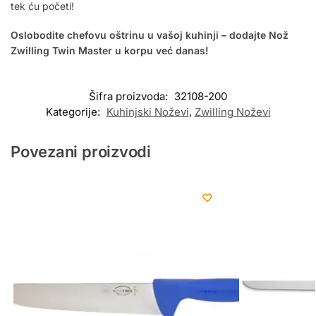
tek ću početi!
Oslobodite chefovu oštrinu u vašoj kuhinji – dodajte Nož
Zwilling Twin Master u korpu već danas!
Šifra proizvoda:
32108-200
Kategorije:
Kuhinjski Noževi
,
Zwilling Noževi
Povezani proizvodi