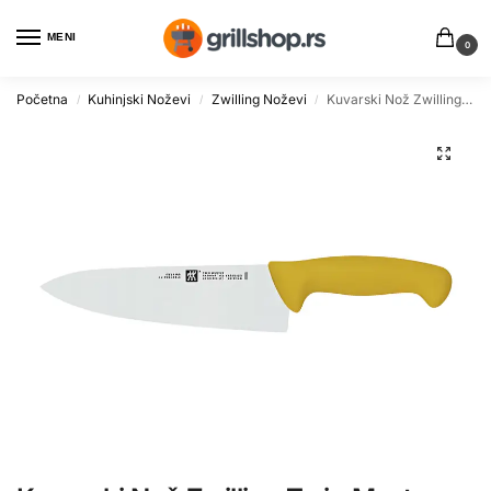
MENI
0
Početna
Kuhinjski Noževi
Zwilling Noževi
Kuvarski Nož Zwilling Twin Master 20cm – Oštrina Chefova
/
/
/