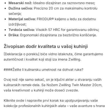
Mesarski nož:
Idealno dizajniran za raznovrsno meso;
Dužina sečiva:
Precizno 20 cm za maksimalnu kontrolu
sečenja;
Materijal sečiva:
FRIODUR® kaljeno u ledu za dodatnu
izdržljivost;
Tvrdoća sečiva:
Visokih 57 HRC for garantovanu oštrinu;
Drška:
Ergonomski dizajnirana za bezbrižno korišćenje.
Živopisan dodir kvaliteta u vašoj kuhinji
[Deklaracija o poreklu] biće vidno istaknuta, čime garantujemo
autentičnost i kvalitet koji stoji iza imena Zwilling.
####Želite li kulinarsku umetnost na dohvat ruke?
Ovaj nož nije samo sekač, on je ključni akter u stvaranju vaših
kulinarskih remek-dela. Sa Nožem Zwilling Twin Master 20cm,
vaša kreativnost u kuhinji može doseći zvezde.
Kliknite ovde i napravite prvi korak ka upotpunjavanju vaše
kolekcije profesionalnih kuhinjskih alata – vaše avanture s hrana