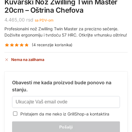
Kuvarski Nož Zwilling Twin Master
20cm – Oštrina Chefova
4.465,00
rsd
sa PDV-om
Profesionalni nož Zwilling Twin Master za precizno sečenje.
Doživite ergonomiju i tvrdoću 57 HRC. Otkrijte vrhunsku oštrinu!
(
4
recenzije korisnika)
Nema na zalihama
Obavesti me kada proizvod bude ponovo na
stanju.
Pristajem da me neko iz GrillShop-a kontaktira