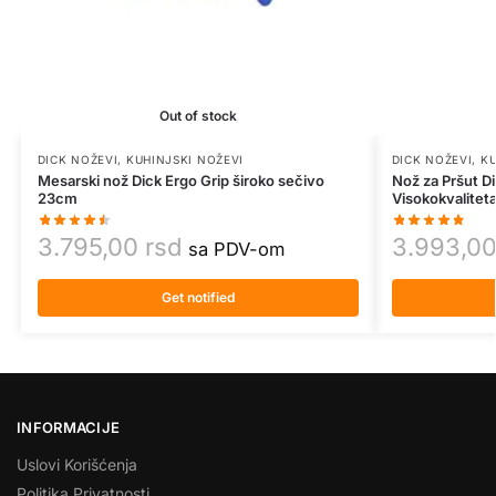
Out of stock
DICK NOŽEVI
,
KUHINJSKI NOŽEVI
DICK NOŽEVI
,
KU
Mesarski nož Dick Ergo Grip široko sečivo
Nož za Pršut 
23cm
Visokokvalitet
3.795,00
rsd
3.993,0
sa PDV-om
Get notified
INFORMACIJE
Uslovi Korišćenja
Politika Privatnosti