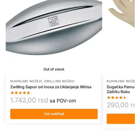
Out of stock
KUHINJSKI NOŽEVI
,
ZWILLING NOŽEVI
KUHINJSKI NOŽE
Zwilling Sapun od Inoxa za Uklanjanje Mirisa
Dugačka Pamučn
Zaštitu Ruku
1.742,00
rsd
sa PDV-om
290,00
r
Get notified