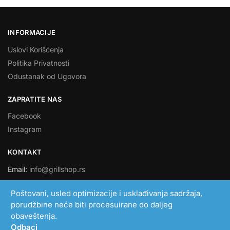
INFORMACIJE
Uslovi Korišćenja
Politika Privatnosti
Odustanak od Ugovora
ZAPRATITE NAS
Facebook
Instagram
KONTAKT
Email:
info@grillshop.rs
SMART LINK DOO
Poštovani, usled optimizacije i usklađivanja sadržaja,
porudžbine neće biti procesuirane do daljeg
PIB: 108705193
obaveštenja.
MB: 21051306
Odbaci