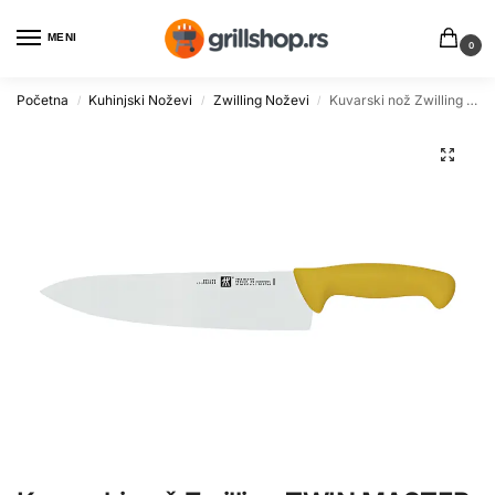
MENI
0
Početna
Kuhinjski Noževi
Zwilling Noževi
Kuvarski nož Zwilling TWIN MASTER 25cm Profesionalni
/
/
/