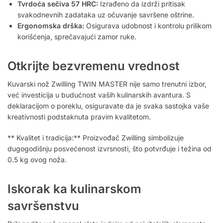
Tvrdoća sečiva 57 HRC:
Izrađeno da izdrži pritisak
svakodnevnih zadataka uz očuvanje savršene oštrine.
Ergonomska drška:
Osigurava udobnost i kontrolu prilikom
korišćenja, sprečavajući zamor ruke.
Otkrijte bezvremenu vrednost
Kuvarski nož Zwilling TWIN MASTER nije samo trenutni izbor,
već investicija u budućnost vaših kulinarskih avantura. S
deklaracijom o poreklu, osiguravate da je svaka sastojka vaše
kreativnosti podstaknuta pravim kvalitetom.
** Kvalitet i tradicija:** Proizvođač Zwilling simbolizuje
dugogodišnju posvećenost izvrsnosti, što potvrđuje i težina od
0.5 kg ovog noža.
Iskorak ka kulinarskom
savršenstvu