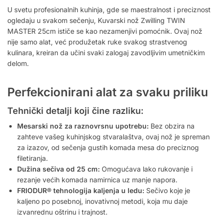
U svetu profesionalnih kuhinja, gde se maestralnost i preciznost
ogledaju u svakom sečenju, Kuvarski nož Zwilling TWIN
MASTER 25cm ističe se kao nezamenjivi pomoćnik. Ovaj nož
nije samo alat, već produžetak ruke svakog strastvenog
kulinara, kreiran da učini svaki zalogaj zavodljivim umetničkim
delom.
Perfekcionirani alat za svaku priliku
Tehnički detalji koji čine razliku:
Mesarski nož za raznovrsnu upotrebu:
Bez obzira na
zahteve vašeg kuhinjskog stvaralaštva, ovaj nož je spreman
za izazov, od sečenja gustih komada mesa do preciznog
filetiranja.
Dužina sečiva od 25 cm:
Omogućava lako rukovanje i
rezanje većih komada namirnica uz manje napora.
FRIODUR® tehnologija kaljenja u ledu:
Sečivo koje je
kaljeno po posebnoj, inovativnoj metodi, koja mu daje
izvanrednu oštrinu i trajnost.