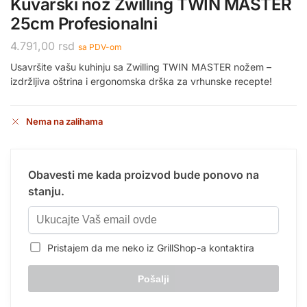
Kuvarski nož Zwilling TWIN MASTER
25cm Profesionalni
4.791,00
rsd
sa PDV-om
Usavršite vašu kuhinju sa Zwilling TWIN MASTER nožem –
izdržljiva oštrina i ergonomska drška za vrhunske recepte!
Nema na zalihama
Obavesti me kada proizvod bude ponovo na
stanju.
Pristajem da me neko iz GrillShop-a kontaktira