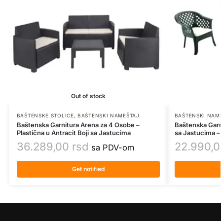
Out of stock
BAŠTENSKE STOLICE
,
BAŠTENSKI NAMEŠTAJ
BAŠTENSKI NAM
Baštenska Garnitura Arena za 4 Osobe –
Baštenska Garn
Plastična u Antracit Boji sa Jastucima
sa Jastucima – 
36.289,00
rsd
22.990,
sa PDV-om
Get notified