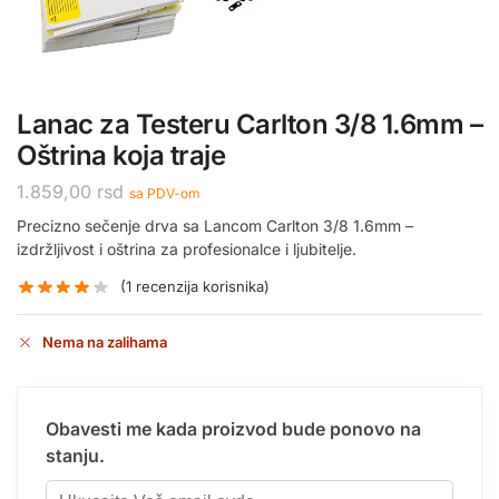
Lanac za Testeru Carlton 3/8 1.6mm –
Oštrina koja traje
1.859,00
rsd
sa PDV-om
Precizno sečenje drva sa Lancom Carlton 3/8 1.6mm –
izdržljivost i oštrina za profesionalce i ljubitelje.
(
1
recenzija korisnika)
Nema na zalihama
Obavesti me kada proizvod bude ponovo na
stanju.