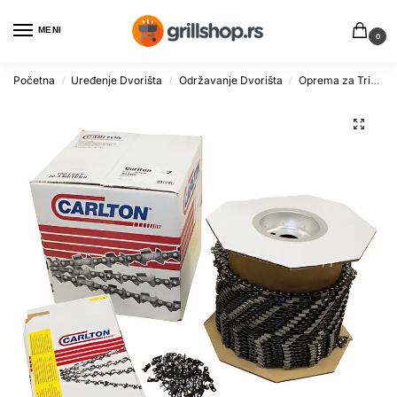
MENI
0
Početna
Uređenje Dvorišta
Održavanje Dvorišta
Oprema za Trimere i Kosilice
/
/
/