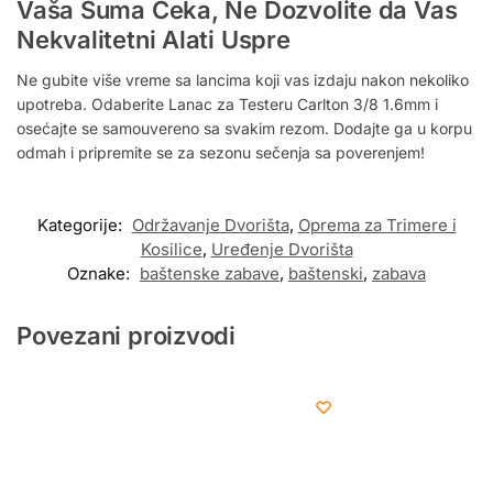
Vaša Šuma Čeka, Ne Dozvolite da Vas
Nekvalitetni Alati Uspre
Ne gubite više vreme sa lancima koji vas izdaju nakon nekoliko
upotreba. Odaberite Lanac za Testeru Carlton 3/8 1.6mm i
osećajte se samouvereno sa svakim rezom. Dodajte ga u korpu
odmah i pripremite se za sezonu sečenja sa poverenjem!
Kategorije:
Održavanje Dvorišta
,
Oprema za Trimere i
Kosilice
,
Uređenje Dvorišta
Oznake:
baštenske zabave
,
baštenski
,
zabava
Povezani proizvodi