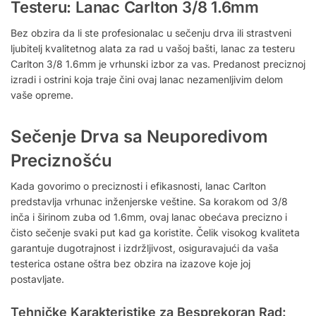
Testeru: Lanac Carlton 3/8 1.6mm
Bez obzira da li ste profesionalac u sečenju drva ili strastveni
ljubitelj kvalitetnog alata za rad u vašoj bašti, lanac za testeru
Carlton 3/8 1.6mm je vrhunski izbor za vas. Predanost preciznoj
izradi i ostrini koja traje čini ovaj lanac nezamenljivim delom
vaše opreme.
Sečenje Drva sa Neuporedivom
Preciznošću
Kada govorimo o preciznosti i efikasnosti, lanac Carlton
predstavlja vrhunac inženjerske veštine. Sa korakom od 3/8
inča i širinom zuba od 1.6mm, ovaj lanac obećava precizno i
čisto sečenje svaki put kad ga koristite. Čelik visokog kvaliteta
garantuje dugotrajnost i izdržljivost, osiguravajući da vaša
testerica ostane oštra bez obzira na izazove koje joj
postavljate.
Tehničke Karakteristike za Besprekoran Rad: