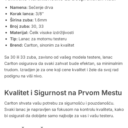
Namena:
Sečenje drva
Korak lanca:
3/8″
Širina zuba:
1.6mm
Broj zuba:
30, 33
Materijal:
Čelik visoke izdržljivosti
Tip:
Lanac za motornu testeru
Brend:
Carlton, sinonim za kvalitet
Sa 30 ili 33 zuba, zavisno od vašeg modela testere, lanac
Carlton osigurava da svaki zahvat bude efektan, sa minimalnim
trudom. Izradjen je za one koji cene kvalitet i žele da svoj rad
podignu na viši nivo.
Kvalitet i Sigurnost na Prvom Mestu
Carlton shvata vašu potrebu za sigurnošću i pouzdanošću.
Svaki lanac je napravljen sa fokusom na kontrolu kvaliteta, kako
bi osigurali da dobijete samo najbolje za vas i vašu testeru.