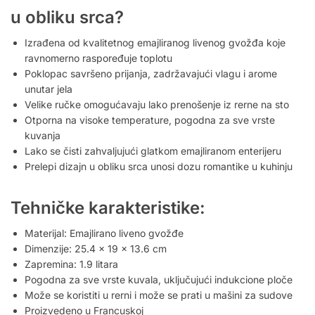
u obliku srca?
Izrađena od kvalitetnog emajliranog livenog gvožđa koje
ravnomerno raspoređuje toplotu
Poklopac savršeno prijanja, zadržavajući vlagu i arome
unutar jela
Velike ručke omogućavaju lako prenošenje iz rerne na sto
Otporna na visoke temperature, pogodna za sve vrste
kuvanja
Lako se čisti zahvaljujući glatkom emajliranom enterijeru
Prelepi dizajn u obliku srca unosi dozu romantike u kuhinju
Tehničke karakteristike:
Materijal: Emajlirano liveno gvožđe
Dimenzije: 25.4 x 19 x 13.6 cm
Zapremina: 1.9 litara
Pogodna za sve vrste kuvala, uključujući indukcione ploče
Može se koristiti u rerni i može se prati u mašini za sudove
Proizvedeno u Francuskoj