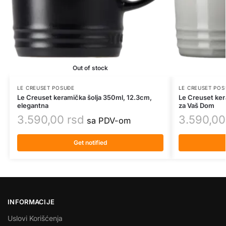
Out of stock
LE CREUSET POSUĐE
LE CREUSET POS
Le Creuset keramička šolja 350ml, 12.3cm,
Le Creuset ker
elegantna
za Vaš Dom
3.590,00
rsd
3.590,0
sa PDV-om
Get notified
INFORMACIJE
Uslovi Korišćenja