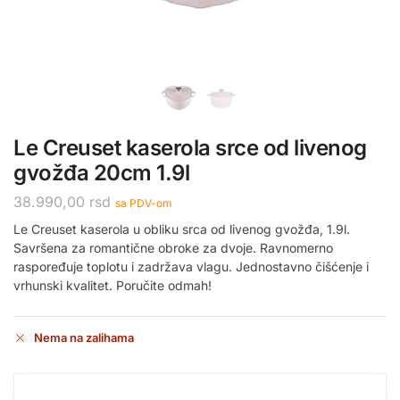
Le Creuset kaserola srce od livenog
gvožđa 20cm 1.9l
38.990,00
rsd
sa PDV-om
Le Creuset kaserola u obliku srca od livenog gvožđa, 1.9l.
Savršena za romantične obroke za dvoje. Ravnomerno
raspoređuje toplotu i zadržava vlagu. Jednostavno čišćenje i
vrhunski kvalitet. Poručite odmah!
Nema na zalihama