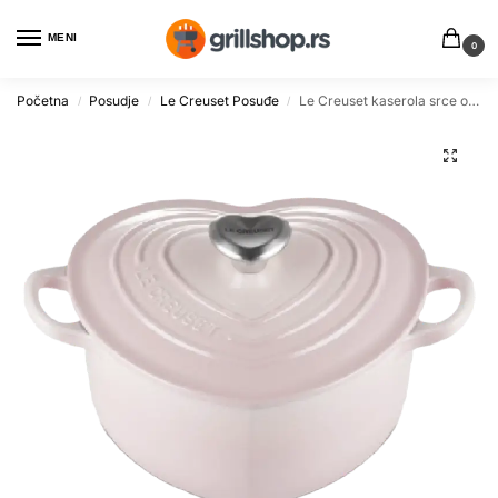
MENI
0
Početna
Posudje
Le Creuset Posuđe
Le Creuset kaserola srce od livenog gvožđa 20cm 1.9l
/
/
/