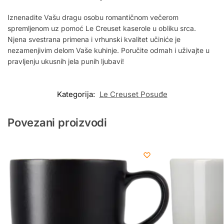
Iznenadite Vašu dragu osobu romantičnom večerom
spremljenom uz pomoć Le Creuset kaserole u obliku srca.
Njena svestrana primena i vrhunski kvalitet učiniće je
nezamenjivim delom Vaše kuhinje. Poručite odmah i uživajte u
pravljenju ukusnih jela punih ljubavi!
Kategorija:
Le Creuset Posuđe
Povezani proizvodi