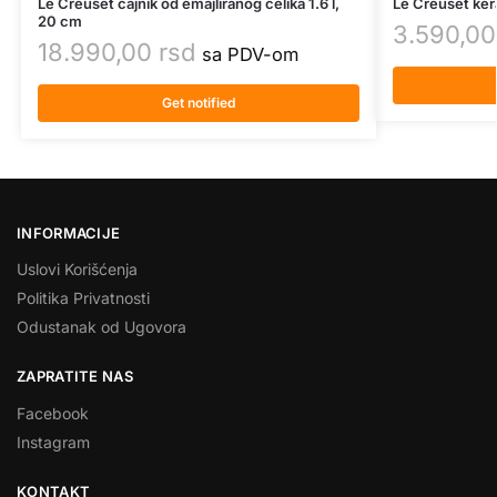
Le Creuset čajnik od emajliranog čelika 1.6 l,
Le Creuset ker
20 cm
3.590,0
18.990,00
rsd
sa PDV-om
Get notified
INFORMACIJE
Uslovi Korišćenja
Politika Privatnosti
Odustanak od Ugovora
ZAPRATITE NAS
Facebook
Instagram
KONTAKT