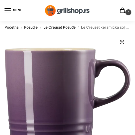
MENI
0
Početna
Posudje
Le Creuset Posuđe
Le Creuset keramička šolja 0.35 L, 12.3 cm, kvalitetna
/
/
/