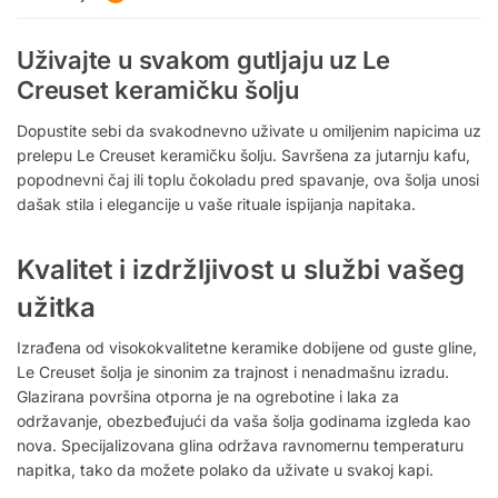
Uživajte u svakom gutljaju uz Le
Creuset keramičku šolju
Dopustite sebi da svakodnevno uživate u omiljenim napicima uz
prelepu Le Creuset keramičku šolju. Savršena za jutarnju kafu,
popodnevni čaj ili toplu čokoladu pred spavanje, ova šolja unosi
dašak stila i elegancije u vaše rituale ispijanja napitaka.
Kvalitet i izdržljivost u službi vašeg
užitka
Izrađena od visokokvalitetne keramike dobijene od guste gline,
Le Creuset šolja je sinonim za trajnost i nenadmašnu izradu.
Glazirana površina otporna je na ogrebotine i laka za
održavanje, obezbeđujući da vaša šolja godinama izgleda kao
nova. Specijalizovana glina održava ravnomernu temperaturu
napitka, tako da možete polako da uživate u svakoj kapi.