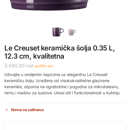
Le Creuset keramička šolja 0.35 L,
12.3 cm, kvalitetna
3.590,00
rsd
sa PDV-om
Uživajte u omiljenim napicima uz elegantnu Le Creuset
keramičku šolju. Izrađena od visokokvalitetne glazirane
keramike, otporna na ogrebotine i pogodna za mikrotalasnu,
rernu i mašinu za sudove. Unosi stil i funkcionalnost u kuhinju.
Nema na zalihama