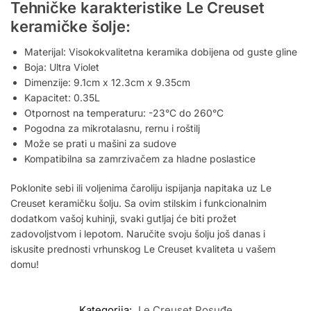
Tehničke karakteristike Le Creuset
keramičke šolje:
Materijal: Visokokvalitetna keramika dobijena od guste gline
Boja: Ultra Violet
Dimenzije: 9.1cm x 12.3cm x 9.35cm
Kapacitet: 0.35L
Otpornost na temperaturu: -23°C do 260°C
Pogodna za mikrotalasnu, rernu i roštilj
Može se prati u mašini za sudove
Kompatibilna sa zamrzivačem za hladne poslastice
Poklonite sebi ili voljenima čaroliju ispijanja napitaka uz Le
Creuset keramičku šolju. Sa ovim stilskim i funkcionalnim
dodatkom vašoj kuhinji, svaki gutljaj će biti prožet
zadovoljstvom i lepotom. Naručite svoju šolju još danas i
iskusite prednosti vrhunskog Le Creuset kvaliteta u vašem
domu!
Kategorija:
Le Creuset Posuđe