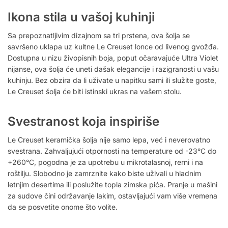
Ikona stila u vašoj kuhinji
Sa prepoznatljivim dizajnom sa tri prstena, ova šolja se
savršeno uklapa uz kultne Le Creuset lonce od livenog gvožđa.
Dostupna u nizu živopisnih boja, poput očaravajuće Ultra Violet
nijanse, ova šolja će uneti dašak elegancije i razigranosti u vašu
kuhinju. Bez obzira da li uživate u napitku sami ili služite goste,
Le Creuset šolja će biti istinski ukras na vašem stolu.
Svestranost koja inspiriše
Le Creuset keramička šolja nije samo lepa, već i neverovatno
svestrana. Zahvaljujući otpornosti na temperature od -23°C do
+260°C, pogodna je za upotrebu u mikrotalasnoj, rerni i na
roštilju. Slobodno je zamrznite kako biste uživali u hladnim
letnjim desertima ili poslužite topla zimska pića. Pranje u mašini
za sudove čini održavanje lakim, ostavljajući vam više vremena
da se posvetite onome što volite.