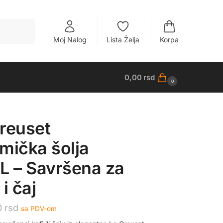
Pretraži
Moj Nalog
Lista Želja
Korpa
0,00
rsd
0
reuset
mička šolja
L – Savršena za
 i čaj
0
rsd
sa PDV-om