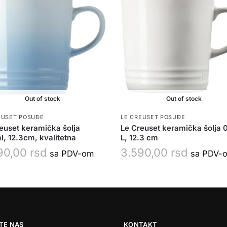
Out of stock
Out of stock
EUSET POSUĐE
LE CREUSET POSUĐE
euset keramička šolja
Le Creuset keramička šolja 
, 12.3cm, kvalitetna
L, 12.3 cm
90,00
rsd
3.590,00
rsd
sa PDV-om
sa PDV-
TE NAS
KONTAKT