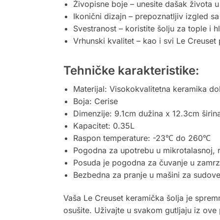
Živopisne boje – unesite dašak života u 
Ikonični dizajn – prepoznatljiv izgled s
Svestranost – koristite šolju za tople 
Vrhunski kvalitet – kao i svi Le Creuset 
Tehničke karakteristike:
Materijal: Visokokvalitetna keramika do
Boja: Cerise
Dimenzije: 9.1cm dužina x 12.3cm širin
Kapacitet: 0.35L
Raspon temperature: -23℃ do 260℃
Pogodna za upotrebu u mikrotalasnoj, rer
Posuda je pogodna za čuvanje u zamrz
Bezbedna za pranje u mašini za sudov
Vaša Le Creuset keramička šolja je sprem
osušite. Uživajte u svakom gutljaju iz ove