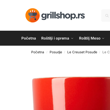
Početna
Roštilji i oprema
Roštilj Meso
Početna
Posudje
Le Creuset Posuđe
Le C
/
/
/