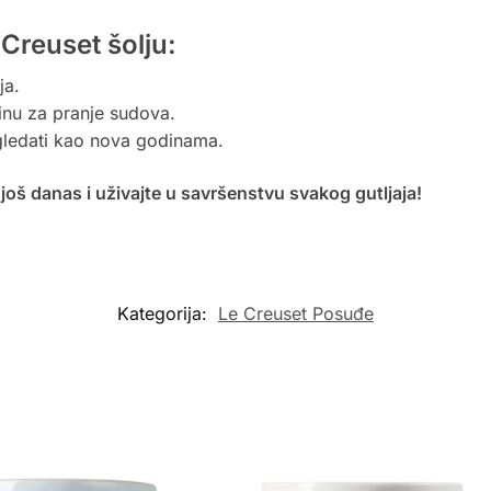
Creuset šolju:
ja.
šinu za pranje sudova.
gledati kao nova godinama.
još danas i uživajte u savršenstvu svakog gutljaja!
Kategorija:
Le Creuset Posuđe