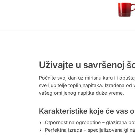
Uživajte u savršenoj šo
Počnite svoj dan uz mirisnu kafu ili opušt
sve ljubitelje toplih napitaka. Izrađena od
vašeg omiljenog napitka duže vreme.
Karakteristike koje će vas o
Otpornost na ogrebotine – glazirana po
Perfektna izrada – specijalizovana gli