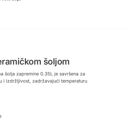
 keramičkom šoljom
epa šolja zapremine 0.35L je savršena za
u i izdržljivost, zadržavajući temperaturu
e