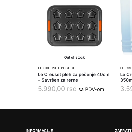
Out of stock
LE CREUSET POSUĐE
LE CR
Le Creuset pleh za pečenje 40cm
Le Cr
– Savršen za rerne
350ml
5.990,00
rsd
3.5
sa PDV-om
INFORMACIJE
ZAPRATI