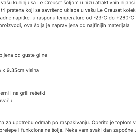
vašu kuhinju sa Le Creuset šoljom u nizu atraktivnih nijansi
a tri prstena koji se savršeno uklapa u vašu Le Creuset kolek
i hladne napitke, u rasponu temperature od -23°C do +260°C
proizvodi, ova šolja je napravljena od najfinijih materijala
bijena od guste gline
a x 9.35cm visina
ni i na grill rešetki
ivaču
e
na za upotrebu odmah po raspakivanju. Operite je toplom v
 prelepe i funkcionalne šolje. Neka vam svaki dan započne u