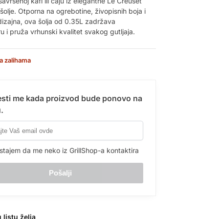
savršenoj kafi ili čaju iz elegantne Le Creuset
olje. Otporna na ogrebotine, živopisnih boja i
dizajna, ova šolja od 0.35L zadržava
 i pruža vrhunski kvalitet svakog gutljaja.
a zalihama
sti me kada proizvod bude ponovo na
.
stajem da me neko iz GrillShop-a kontaktira
 listu želja