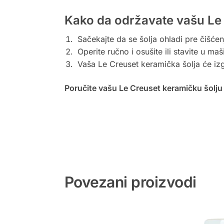
Kako da održavate vašu Le 
Sačekajte da se šolja ohladi pre čišćen
Operite ručno i osušite ili stavite u ma
Vaša Le Creuset keramička šolja će iz
Poručite vašu Le Creuset keramičku šolju 
Povezani proizvodi