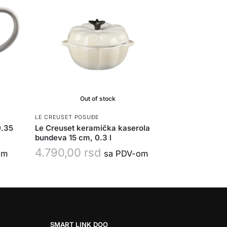
Out of stock
LE CREUSET POSUĐE
0.35
Le Creuset keramička kaserola
bundeva 15 cm, 0.3 l
4.790,00
rsd
om
sa PDV-om
SMART LINK DOO