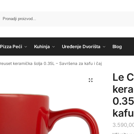
Pizza Peći
Kuhinja
Uređenje Dvorišta
Blog
reuset keramička šolja 0.35L – Savršena za kafu i čaj
Le C
kera
0.35
kafu
3.590,0