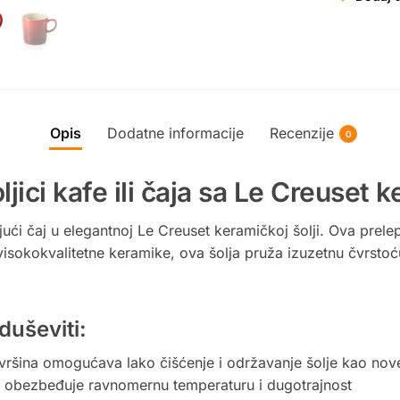
Opis
Dodatne informacije
Recenzije
0
ljici kafe ili čaja sa Le Creuset
ajući čaj u elegantnoj Le Creuset keramičkoj šolji. Ova prel
 visokokvalitetne keramike, ova šolja pruža izuzetnu čvrstoć
duševiti:
vršina omogućava lako čišćenje i održavanje šolje kao nov
na obezbeđuje ravnomernu temperaturu i dugotrajnost