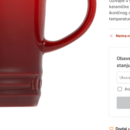
Uživajte u 
keramičke š
ikoničnog 
temperaturu
Nema n
Obave
stanju
Pri
Dodaj u