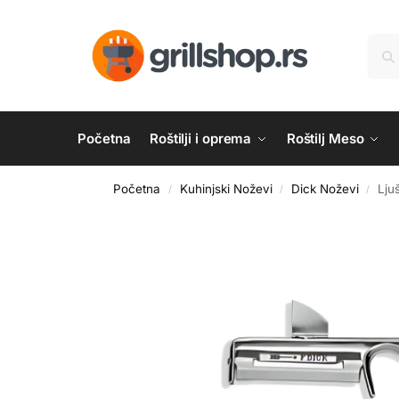
Početna
Roštilji i oprema
Roštilj Meso
Početna
Kuhinjski Noževi
Dick Noževi
Lju
/
/
/