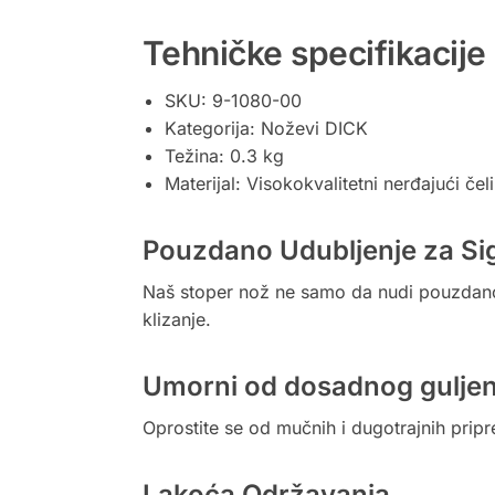
Tehničke specifikacije
SKU: 9-1080-00
Kategorija: Noževi DICK
Težina: 0.3 kg
Materijal: Visokokvalitetni nerđajući čel
Pouzdano Udubljenje za Si
Naš stoper nož ne samo da nudi pouzdano l
klizanje.
Umorni od dosadnog guljen
Oprostite se od mučnih i dugotrajnih prip
Lakoća Održavanja