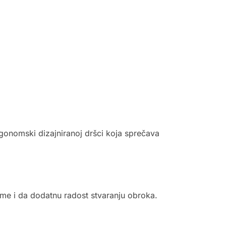
rgonomski dizajniranoj dršci koja sprečava
eme i da dodatnu radost stvaranju obroka.