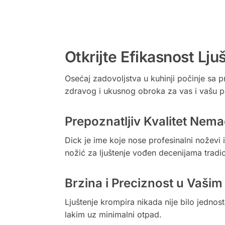
Otkrijte Efikasnost Lj
Osećaj zadovoljstva u kuhinji počinje sa
zdravog i ukusnog obroka za vas i vašu p
Prepoznatljiv Kvalitet Nem
Dick je ime koje nose profesinalni noževi i
nožić za ljuštenje vođen decenijama tradi
Brzina i Preciznost u Vaši
Ljuštenje krompira nikada nije bilo jednosta
lakim uz minimalni otpad.