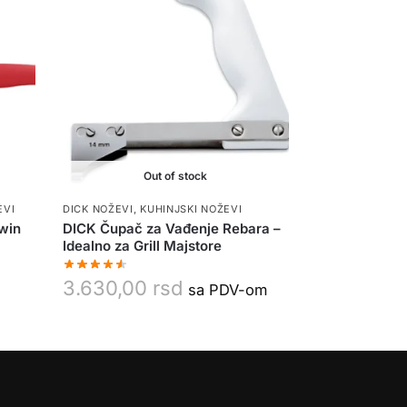
Out of stock
EVI
DICK NOŽEVI
,
KUHINJSKI NOŽEVI
Twin
DICK Čupač za Vađenje Rebara –
Idealno za Grill Majstore
3.630,00
rsd
sa PDV-om