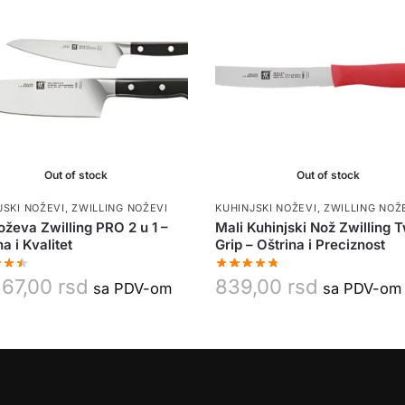
Out of stock
Out of stock
JSKI NOŽEVI
,
ZWILLING NOŽEVI
KUHINJSKI NOŽEVI
,
ZWILLING NOŽ
oževa Zwilling PRO 2 u 1 –
Mali Kuhinjski Nož Zwilling 
a i Kvalitet
Grip – Oštrina i Preciznost
367,00
rsd
839,00
rsd
sa PDV-om
sa PDV-om