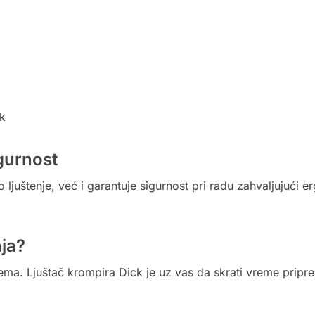
ik
gurnost
juštenje, već i garantuje sigurnost pri radu zahvaljujući e
ja?
rema. Ljuštač krompira Dick je uz vas da skrati vreme pripr