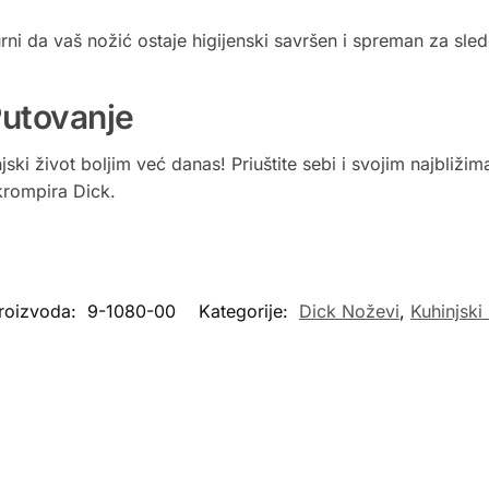
rni da vaš nožić ostaje higijenski savršen i spreman za sle
Putovanje
njski život boljim već danas! Priuštite sebi i svojim najbliž
krompira Dick.
proizvoda:
9-1080-00
Kategorije:
Dick Noževi
,
Kuhinjski