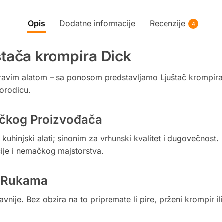
Opis
Dodatne informacije
Recenzije
4
uštača krompira Dick
 pravim alatom – sa ponosom predstavljamo Ljuštač krompira
orodicu.
ačkog Proizvođača
 kuhinjski alati; sinonim za vrhunski kvalitet i dugovečnost
cije i nemačkog majstorstva.
m Rukama
vnije. Bez obzira na to pripremate li pire, prženi krompir ili