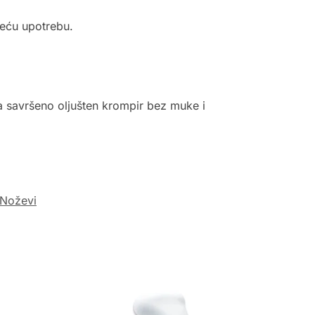
deću upotrebu.
ima savršeno oljušten krompir bez muke i
 Noževi