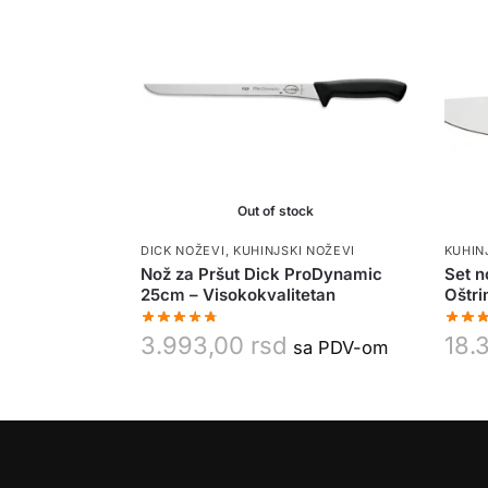
Out of stock
DICK NOŽEVI
,
KUHINJSKI NOŽEVI
KUHIN
Nož za Pršut Dick ProDynamic
Set n
25cm – Visokokvalitetan
Oštrin
3.993,00
rsd
18.
sa PDV-om