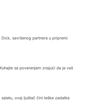
 Dick, savršenog partnera u pripremi
. Kuhajte sa poverenjem znajući da je vaš
 salatu, ovaj ljuštač čini teške zadatke