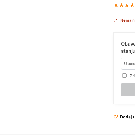
Nema n
Obave
stanju
Pri
Dodaj u