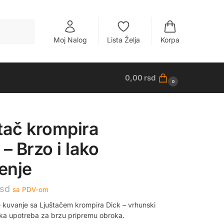
Pretraži
Moj Nalog
Lista Želja
Korpa
0,00
rsd
0
tač krompira
 – Brzo i lako
tenje
rsd
sa PDV-om
 kuvanje sa Ljuštačem krompira Dick – vrhunski
 laka upotreba za brzu pripremu obroka.