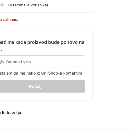
(
4
recenzije korisnika)
a zalihama
sti me kada proizvod bude ponovo na
.
stajem da me neko iz GrillShop-a kontaktira
 listu želja