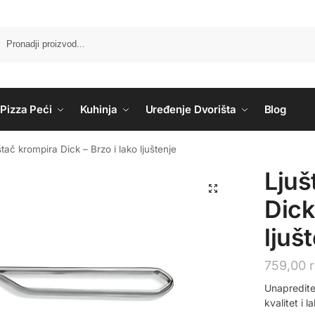
Pizza Peći
Kuhinja
Uređenje Dvorišta
Blog
štač krompira Dick – Brzo i lako ljuštenje
Ljuš
Dick
ljuš
759,00
Unapredite
kvalitet i