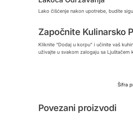
Lako čišćenje nakon upotrebe, budite sigu
Započnite Kulinarsko 
Kliknite “Dodaj u korpu” i učinite vaš kuhi
uživajte u svakom zalogaju sa Ljuštačem 
Šifra 
Povezani proizvodi