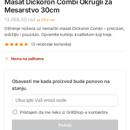
Masat Dickoron Combi Okrugli za
Mesarstvo 30cm
13.068,00
rsd
sa PDV-om
Oštrenje noževa uz nemački masat Dickoron Combi – precizan,
izdržljiv i pouzdan. Opremite kuhinju kvalitetom koji traje.
(
3
recenzije korisnika)
Nema na zalihama
Obavesti me kada proizvod bude ponovo na
stanju.
Pristajem da me neko iz GrillShop-a kontaktira