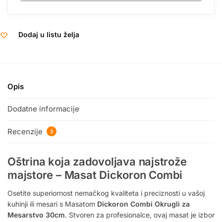
Dodaj u listu želja
Opis
Dodatne informacije
Recenzije
3
Oštrina koja zadovoljava najstrože
majstore – Masat Dickoron Combi
Osetite superiornost nemačkog kvaliteta i preciznosti u vašoj
kuhinji ili mesari s Masatom
Dickoron Combi Okrugli za
Mesarstvo 30cm
. Stvoren za profesionalce, ovaj masat je izbor