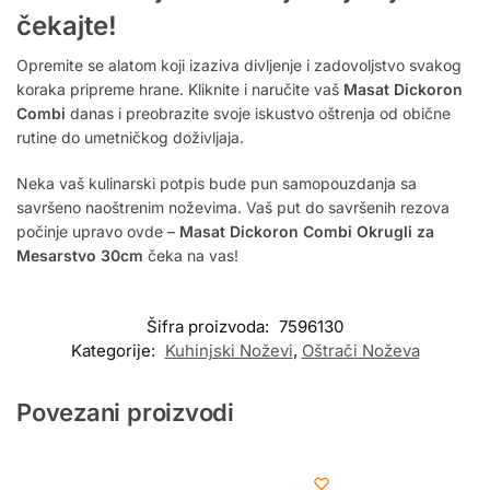
čekajte!
Opremite se alatom koji izaziva divljenje i zadovoljstvo svakog
koraka pripreme hrane. Kliknite i naručite vaš
Masat Dickoron
Combi
danas i preobrazite svoje iskustvo oštrenja od obične
rutine do umetničkog doživljaja.
Neka vaš kulinarski potpis bude pun samopouzdanja sa
savršeno naoštrenim noževima. Vaš put do savršenih rezova
počinje upravo ovde –
Masat Dickoron Combi Okrugli za
Mesarstvo 30cm
čeka na vas!
Šifra proizvoda:
7596130
Kategorije:
Kuhinjski Noževi
,
Oštrači Noževa
Povezani proizvodi