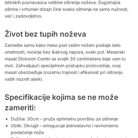
istinskih poznavaoca veštine oštrenja noževa. Dugotrajna
oštrina i vrhunski dizajn čine svako oštrenje ne samo nužnost,
već i zadovoljstvo.
Život bez tupih noževa
Zamislite samo kako meso pod vašim nožem postaje delo
umetnosti, rezanje bez ikakvog napora, svaki put. Mesarski
masat Dickoron Combi sa svojih 30 centimetara daje vam tu
moć. Zahvaljujući specijalnom postupku proizvodnje, ovaj
masat obezbeđuje izuzetnu trajnost i efikanost pri oštrenju
vaših noznih alatki.
Specifikacije kojima se ne može
zameriti:
Dužina: 30cm – pruža optimalnu površinu za oštrenje
Oblik: Okrugli – omogućuje jednostavno i ravnomerno
povlačenje noža