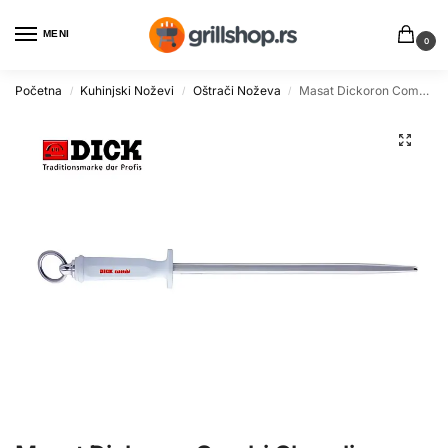
MENI
0
Početna
Kuhinjski Noževi
Oštrači Noževa
Masat Dickoron Combi Okrugli za Mesarstvo 30cm
/
/
/