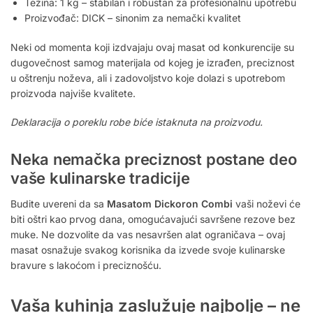
Težina: 1 kg – stabilan i robustan za profesionalnu upotrebu
Proizvođač: DICK – sinonim za nemački kvalitet
Neki od momenta koji izdvajaju ovaj masat od konkurencije su
dugovečnost samog materijala od kojeg je izrađen, preciznost
u oštrenju noževa, ali i zadovoljstvo koje dolazi s upotrebom
proizvoda najviše kvalitete.
Deklaracija o poreklu robe biće istaknuta na proizvodu.
Neka nemačka preciznost postane deo
vaše kulinarske tradicije
Budite uvereni da sa
Masatom Dickoron Combi
vaši noževi će
biti oštri kao prvog dana, omogućavajući savršene rezove bez
muke. Ne dozvolite da vas nesavršen alat ograničava – ovaj
masat osnažuje svakog korisnika da izvede svoje kulinarske
bravure s lakoćom i preciznošću.
Vaša kuhinja zaslužuje najbolje – ne