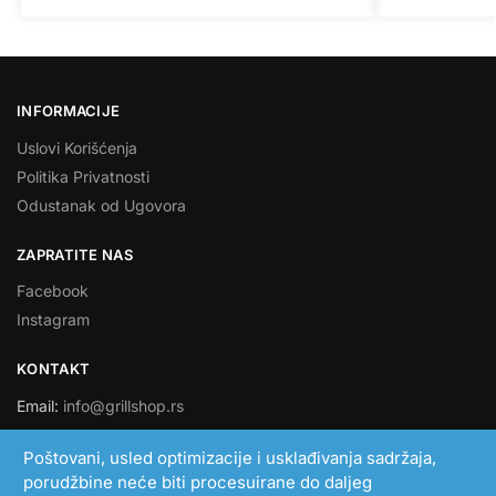
INFORMACIJE
Uslovi Korišćenja
Politika Privatnosti
Odustanak od Ugovora
ZAPRATITE NAS
Facebook
Instagram
KONTAKT
Email:
info@grillshop.rs
SMART LINK DOO
Poštovani, usled optimizacije i usklađivanja sadržaja,
porudžbine neće biti procesuirane do daljeg
PIB: 108705193