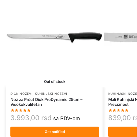
Out of stock
DICK NOŽEVI
,
KUHINJSKI NOŽEVI
KUHINJSKI NOŽE
Nož za Pršut Dick ProDynamic 25cm –
Mali Kuhinjski N
Visokokvalitetan
Preciznost
3.993,00
rsd
839,00
r
sa PDV-om
Get notified