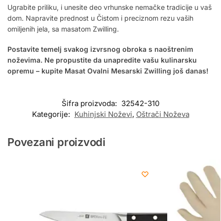
Ugrabite priliku, i unesite deo vrhunske nemačke tradicije u vaš
dom. Napravite prednost u Čistom i preciznom rezu vaših
omiljenih jela, sa masatom Zwilling.
Postavite temelj svakog izvrsnog obroka s naoštrenim
noževima. Ne propustite da unapredite vašu kulinarsku
opremu – kupite Masat Ovalni Mesarski Zwilling još danas!
Šifra proizvoda:
32542-310
Kategorije:
Kuhinjski Noževi
,
Oštrači Noževa
Povezani proizvodi