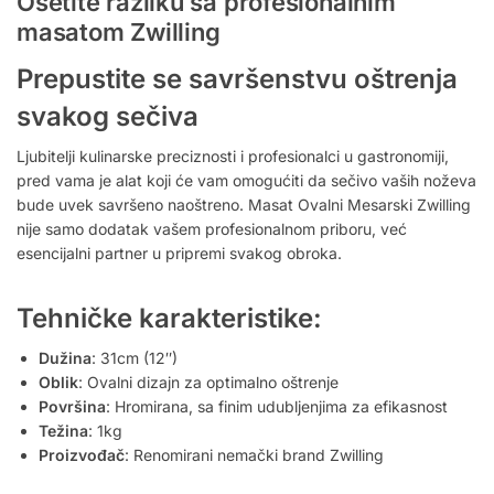
Osetite razliku sa profesionalnim
masatom Zwilling
Prepustite se savršenstvu oštrenja
svakog sečiva
Ljubitelji kulinarske preciznosti i profesionalci u gastronomiji,
pred vama je alat koji će vam omogućiti da sečivo vaših noževa
bude uvek savršeno naoštreno. Masat Ovalni Mesarski Zwilling
nije samo dodatak vašem profesionalnom priboru, već
esencijalni partner u pripremi svakog obroka.
Tehničke karakteristike:
Dužina
: 31cm (12″)
Oblik
: Ovalni dizajn za optimalno oštrenje
Površina
: Hromirana, sa finim udubljenjima za efikasnost
Težina
: 1kg
Proizvođač
: Renomirani nemački brand Zwilling