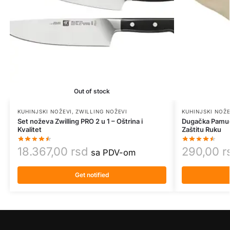
Out of stock
KUHINJSKI NOŽEVI
,
ZWILLING NOŽEVI
KUHINJSKI NOŽE
Set noževa Zwilling PRO 2 u 1 – Oštrina i
Dugačka Pamučn
Kvalitet
Zaštitu Ruku
18.367,00
rsd
290,00
r
sa PDV-om
Get notified