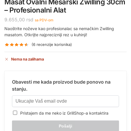
Masat Ovalni Mesarski Zwilling 30cm
– Profesionalni Alat
9.655,00
rsd
sa PDV-om
Naoštrite noževe kao profesionalac sa nemačkim Zwilling
masatom. Otkrijte najprecizniji rez u kuhinji!
(
6
recenzije korisnika)
Nema na zalihama
Obavesti me kada proizvod bude ponovo na
stanju.
Pristajem da me neko iz GrillShop-a kontaktira