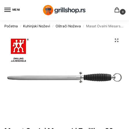
MENI
0
Početna
Kuhinjski Noževi
Oštrači Noževa
Masat Ovalni Mesarski Zwilling 30cm – Profesionalni Alat
/
/
/