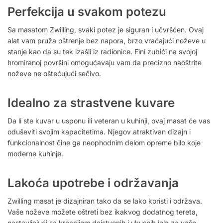
Perfekcija u svakom potezu
Sa masatom Zwilling, svaki potez je siguran i učvršćen. Ovaj
alat vam pruža oštrenje bez napora, brzo vraćajući noževe u
stanje kao da su tek izašli iz radionice. Fini zubići na svojoj
hromiranoj površini omogućavaju vam da precizno naoštrite
noževe ne oštećujući sečivo.
Idealno za strastvene kuvare
Da li ste kuvar u usponu ili veteran u kuhinji, ovaj masat će vas
oduševiti svojim kapacitetima. Njegov atraktivan dizajn i
funkcionalnost čine ga neophodnim delom opreme bilo koje
moderne kuhinje.
Lakoća upotrebe i održavanja
Zwilling masat je dizajniran tako da se lako koristi i održava.
Vaše noževe možete oštreti bez ikakvog dodatnog tereta,
nastavljajući sa kreacijom dejstvenih i ukusnih jela za vaše