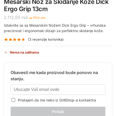
Mesarski Nož za Skidanje Kože Dick
Ergo Grip 13cm
2.112,00
rsd
sa PDV-om
Istaknite se sa Mesarskim Nožem Dick Ergo Grip – vrhunska
preciznost i ergonomski dizajn za perfektno skidanje kože.
(
3
recenzije korisnika)
Nema na zalihama
Obavesti me kada proizvod bude ponovo na
stanju.
Pristajem da me neko iz GrillShop-a kontaktira