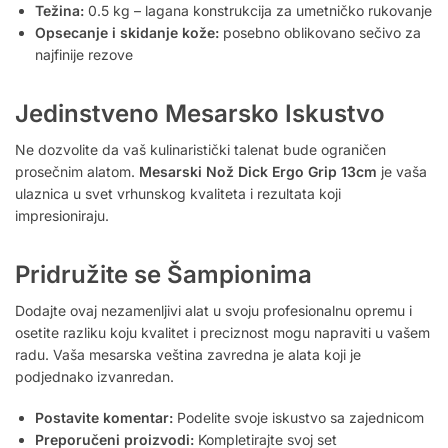
Težina:
0.5 kg – lagana konstrukcija za umetničko rukovanje
Opsecanje i skidanje kože:
posebno oblikovano sečivo za
najfinije rezove
Jedinstveno Mesarsko Iskustvo
Ne dozvolite da vaš kulinaristički talenat bude ograničen
prosečnim alatom.
Mesarski Nož Dick Ergo Grip 13cm
je vaša
ulaznica u svet vrhunskog kvaliteta i rezultata koji
impresioniraju.
Pridružite se Šampionima
Dodajte ovaj nezamenljivi alat u svoju profesionalnu opremu i
osetite razliku koju kvalitet i preciznost mogu napraviti u vašem
radu. Vaša mesarska veština zavredna je alata koji je
podjednako izvanredan.
Postavite komentar:
Podelite svoje iskustvo sa zajednicom
Preporučeni proizvodi:
Kompletirajte svoj set