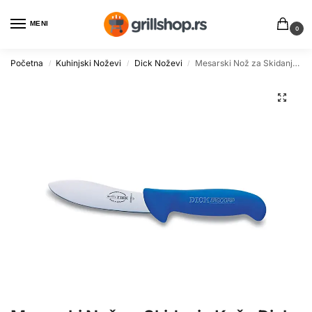
MENI
0
Početna
Kuhinjski Noževi
Dick Noževi
Mesarski Nož za Skidanje Kože Dick Ergo Grip 13cm
/
/
/