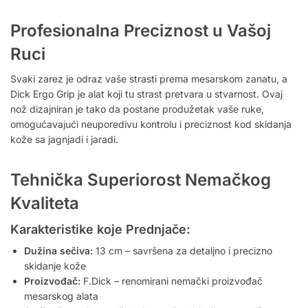
Profesionalna Preciznost u Vašoj
Ruci
Svaki zarez je odraz vaše strasti prema mesarskom zanatu, a
Dick Ergo Grip je alat koji tu strast pretvara u stvarnost. Ovaj
nož dizajniran je tako da postane produžetak vaše ruke,
omogućavajući neuporedivu kontrolu i preciznost kod skidanja
kože sa jagnjadi i jaradi.
Tehnička Superiorost Nemačkog
Kvaliteta
Karakteristike koje Prednjače:
Dužina sečiva:
13 cm – savršena za detaljno i precizno
skidanje kože
Proizvođač:
F.Dick – renomirani nemački proizvođač
mesarskog alata