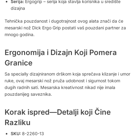
Serija:
Ergogrip – serija koja stavlja korisnika u središte
dizajna
Tehnička pouzdanost i dugotrajnost ovog alata znači da će
mesarski nož Dick Ergo Grip postati vaš pouzdani partner za
mnogo godina.
Ergonomija i Dizajn Koji Pomera
Granice
Sa specially dizajniranom drškom koja sprečava klizanje i umor
ruke, ovaj mesarski nož pruža udobnost i sigurnost tokom
dugih radnih sati. Mesarska kreativnost nikad nije imala
pouzdanijeg saveznika.
Korak ispred—Detalji koji Čine
Razliku
SKU:
8-2260-13