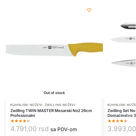
Out of stock
KUHINJSKI NOŽEVI
,
ZWILLING NOŽEVI
KUHINJSKI NOŽE
Zwilling TWIN MASTER Mesarski Nož 26cm
Zwilling Set N
Profesionalni
Domaćinstvo 3 
4.791,00
rsd
3.993,0
sa PDV-om