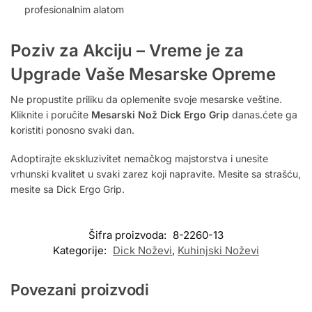
profesionalnim alatom
Poziv za Akciju – Vreme je za
Upgrade Vaše Mesarske Opreme
Ne propustite priliku da oplemenite svoje mesarske veštine.
Kliknite i poručite
Mesarski Nož Dick Ergo Grip
danas.ćete ga
koristiti ponosno svaki dan.
Adoptirajte ekskluzivitet nemačkog majstorstva i unesite
vrhunski kvalitet u svaki zarez koji napravite. Mesite sa strašću,
mesite sa Dick Ergo Grip.
Šifra proizvoda:
8-2260-13
Kategorije:
Dick Noževi
,
Kuhinjski Noževi
Povezani proizvodi