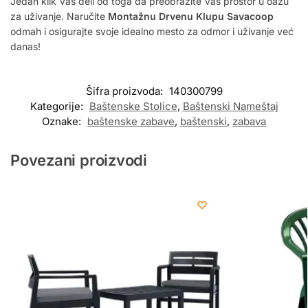
Jedan klik Vas deli od toga da preobrazite Vaš prostor u oazu
za uživanje. Naručite
Montažnu Drvenu Klupu Savacoop
odmah i osigurajte svoje idealno mesto za odmor i uživanje već
danas!
Šifra proizvoda:
140300799
Kategorije:
Baštenske Stolice
,
Baštenski Nameštaj
Oznake:
baštenske zabave
,
baštenski
,
zabava
Povezani proizvodi