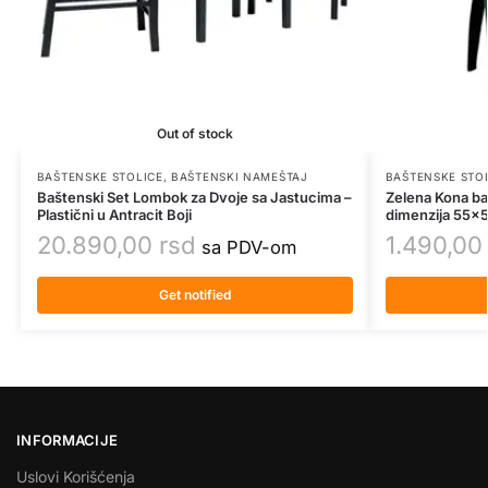
Out of stock
BAŠTENSKE STOLICE
,
BAŠTENSKI NAMEŠTAJ
BAŠTENSKE STO
Baštenski Set Lombok za Dvoje sa Jastucima –
Zelena Kona baš
Plastični u Antracit Boji
dimenzija 55x
20.890,00
rsd
1.490,0
sa PDV-om
Get notified
INFORMACIJE
Uslovi Korišćenja