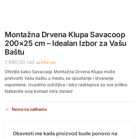
Montažna Drvena Klupa Savacoop
200×25 cm – Idealan Izbor za Vašu
Baštu
7.990,00
rsd
sa PDV-om
Otkrijte kako Savacoop Montažna Drvena Klupa može
pretvoriti Vašu baštu u mestu za opustanje i stvaranje
uspomena. Izuzetno izdržljiva i lako rasklopiva za sve prilike.
Nabavite svoj komad mira danas!
Nema na zalihama
Obavesti me kada proizvod bude ponovo na