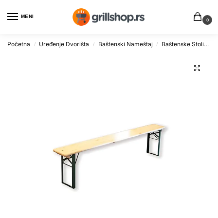
MENI
0
Početna
Uređenje Dvorišta
Baštenski Nameštaj
Baštenske Stolice
/
/
/