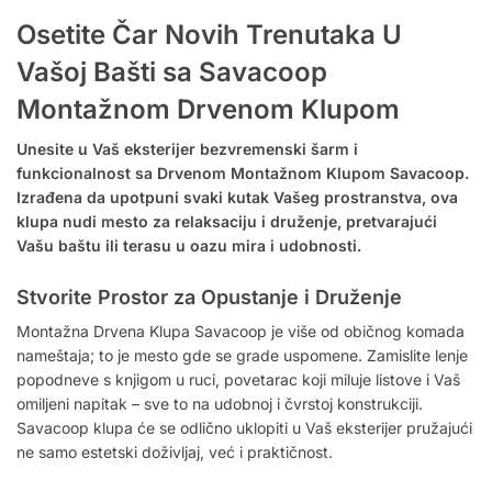
Osetite Čar Novih Trenutaka U
Vašoj Bašti sa Savacoop
Montažnom Drvenom Klupom
Unesite u Vaš eksterijer bezvremenski šarm i
funkcionalnost sa Drvenom Montažnom Klupom Savacoop.
Izrađena da upotpuni svaki kutak Vašeg prostranstva, ova
klupa nudi mesto za relaksaciju i druženje, pretvarajući
Vašu baštu ili terasu u oazu mira i udobnosti.
Stvorite Prostor za Opustanje i Druženje
Montažna Drvena Klupa Savacoop je više od običnog komada
nameštaja; to je mesto gde se grade uspomene. Zamislite lenje
popodneve s knjigom u ruci, povetarac koji miluje listove i Vaš
omiljeni napitak – sve to na udobnoj i čvrstoj konstrukciji.
Savacoop klupa će se odlično uklopiti u Vaš eksterijer pružajući
ne samo estetski doživljaj, već i praktičnost.