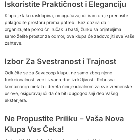
Iskoristite Praktičnost i Eleganciju
Klupa je lako rasklopiva, omogućavajući Vam da je prenosite i
prilagodite prostoru prema potrebi. Bez obzira da li
organizujete porodični ručak u bašti, žurku sa prijateljima ili
samo želite prostor za odmor, ova klupa će zadovoljiti sve Vaše
zahteve.
Izbor Za Svestranost i Trajnost
Odlučite se za Savacoop klupu, ne samo zbog njene
funkcionalnosti već i izvanredne izdržljivosti. Robusna
kombinacija metala i drveta čini je idealnom za sve vremenske
uslove, osiguravajući da će biti dugogodišnji deo Vašeg
eksterijera.
Ne Propustite Priliku – Vaša Nova
Klupa Vas Čeka!