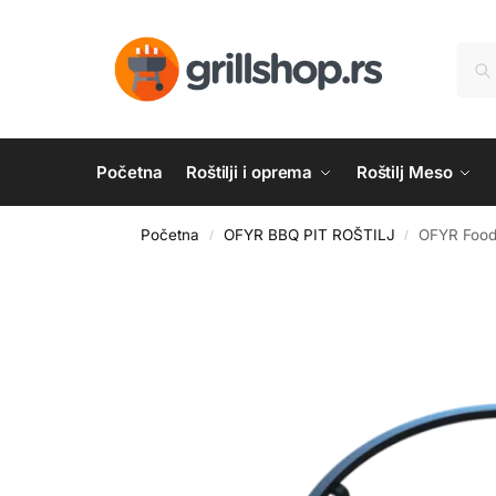
Početna
Roštilji i oprema
Roštilj Meso
Početna
OFYR BBQ PIT ROŠTILJ
OFYR Food 
/
/