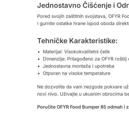
Jednostavno Čišćenje i Od
Pored svojih zaštitnih svojstava, OFYR F
i gurnite ostatke hrane ispod oboda direk
Tehničke Karakteristike:
Materijal: Visokokvalitetni čelik
Dimenzije: Prilagođeno za OFYR roštilj
Jednostavna montaža i upotreba
Otporan na visoke temperature
Ne dozvolite da vam nezgode pokvare uživa
novi nivo. Uživajte u ukusnim obrocima be
Poručite OFYR Food Bumper 85 odmah i za