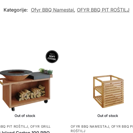
Kategorije:
Ofyr BBQ Namestaj
,
OFYR BBQ PIT ROŠTILJ
Out of stock
Out of stock
BBQ PIT ROŠTILJ
,
OFYR GRILL
OFYR BBQ NAMESTAJ
,
OFYR BBQ P
ROŠTILJ
Island Corten 100 PRO