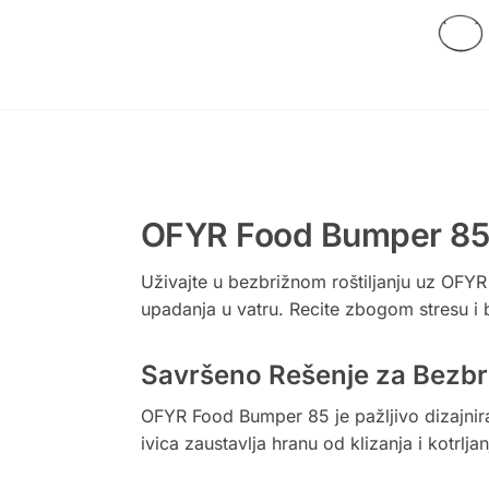
OFYR Food Bumper 85 –
Uživajte u bezbrižnom roštiljanju uz OFYR
upadanja u vatru. Recite zbogom stresu 
Savršeno Rešenje za Bezbri
OFYR Food Bumper 85 je pažljivo dizajnir
ivica zaustavlja hranu od klizanja i kotrl