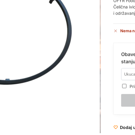
OFYR Food 
Čelična iv
i održavanj
Nema n
Obave
stanju
Pri
Dodaj u