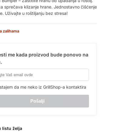
Bumper – Zaštitite hranu od upadanja u roštilj.
ica sprečava klizanje hrane. Jednostavno čišćenje
e. Uživajte u roštiljanju bez stresa!
a zalihama
sti me kada proizvod bude ponovo na
.
stajem da me neko iz GrillShop-a kontaktira
 listu želja