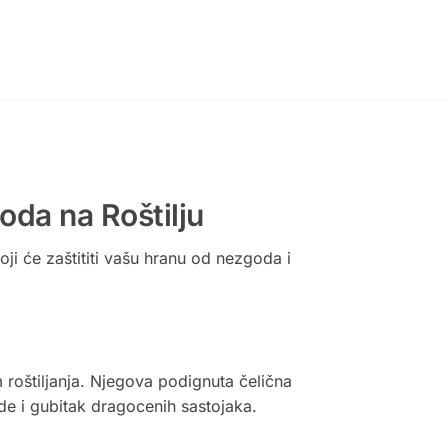
da na Roštilju
i će zaštititi vašu hranu od nezgoda i
roštiljanja. Njegova podignuta čelična
ode i gubitak dragocenih sastojaka.