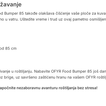
ržavanje
ood Bumper 85 takođe olakšava čišćenje vaše ploče za kuva
tno u vatru. Uštedite vreme i trud uz ovaj pametno osmišlje
 od 85 cm
nje u roštiljanju. Nabavite OFYR Food Bumper 85 još danas 
z brige, uz savršeno zaštićenu hranu na vašem OFYR roštil
počnite nezaboravnu avanturu roštiljanja bez stresa!