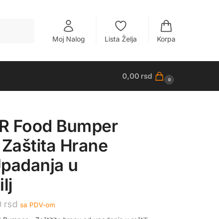
Pretraži
Moj Nalog
Lista Želja
Korpa
0,00
rsd
0
R Food Bumper
 Zaštita Hrane
padanja u
lj
0
rsd
sa PDV-om