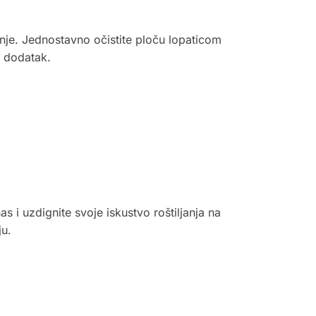
nje. Jednostavno očistite ploču lopaticom
n dodatak.
i uzdignite svoje iskustvo roštiljanja na
ju.