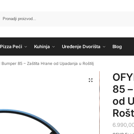
Pizza Peći
Kuhinja
Uređenje Dvorišta
Blog
Bumper 85 – Zaštita Hrane od Upadanja u Roštilj
OFY
85 –
od U
Rošti
6.990,0