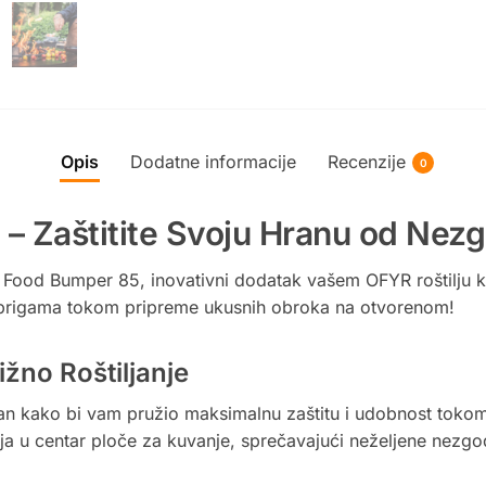
Opis
Dodatne informacije
Recenzije
0
 Zaštitite Svoju Hranu od Nezgo
 Food Bumper 85, inovativni dodatak vašem OFYR roštilju koj
i brigama tokom pripreme ukusnih obroka na otvorenom!
žno Roštiljanje
an kako bi vam pružio maksimalnu zaštitu i udobnost tokom 
janja u centar ploče za kuvanje, sprečavajući neželjene nezg