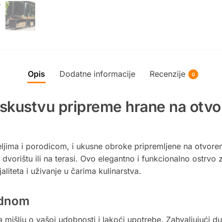
Opis
Dodatne informacije
Recenzije
0
iskustvu pripreme hrane na otv
ateljima i porodicom, i ukusne obroke pripremljene na otvo
 dvorištu ili na terasi. Ovo elegantno i funkcionalno ostr
liteta i uživanje u čarima kulinarstva.
jednom
 mišlju o vašoj udobnosti i lakoći upotrebe. Zahvaljujući d