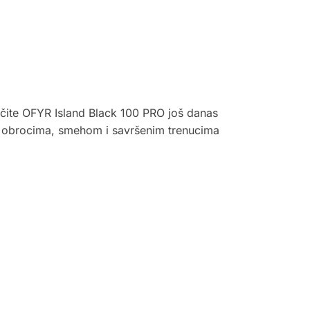
ručite OFYR Island Black 100 PRO još danas
im obrocima, smehom i savršenim trenucima