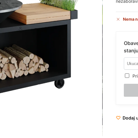
nezaboravn
Nema n
Obave
stanju
Pri
Dodaj u