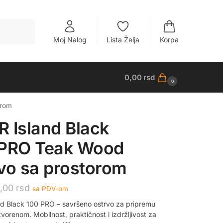
Pretraži
Moj Nalog
Lista Želja
Korpa
0,00
rsd
0
orom
 Island Black
 PRO Teak Wood
vo sa prostorom
0,00
rsd
sa PDV-om
d Black 100 PRO – savršeno ostrvo za pripremu
vorenom. Mobilnost, praktičnost i izdržljivost za