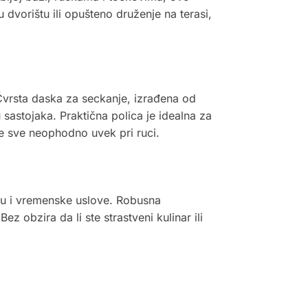
dvorištu ili opušteno druženje na terasi,
Čvrsta daska za seckanje, izrađena od
sastojaka. Praktična polica je idealna za
 je sve neophodno uvek pri ruci.
ebu i vremenske uslove. Robusna
 obzira da li ste strastveni kulinar ili