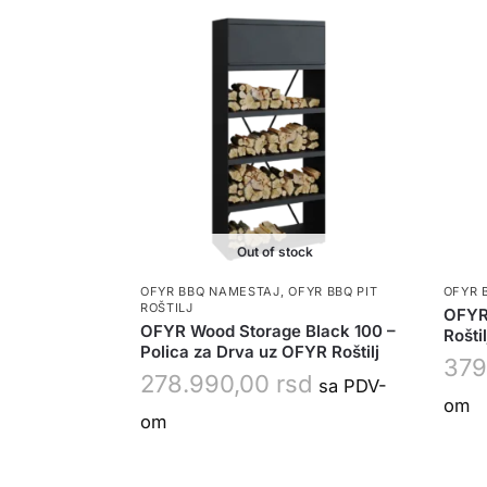
Out of stock
OFYR BBQ NAMESTAJ
,
OFYR BBQ PIT
OFYR 
ROŠTILJ
OFYR 
OFYR Wood Storage Black 100 –
Rošti
Polica za Drva uz OFYR Roštilj
379
278.990,00
rsd
sa PDV-
om
om