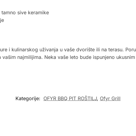
i tamno sive keramike
je
ure i kulinarskog uživanja u vaše dvorište ili na terasu. Po
sa vašim najmilijima. Neka vaše leto bude ispunjeno ukusn
Kategorije:
OFYR BBQ PIT ROŠTILJ
,
Ofyr Grill