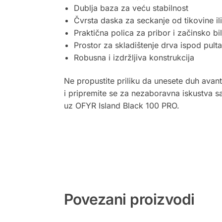
Dublja baza za veću stabilnost
Čvrsta daska za seckanje od tikovine il
Praktična polica za pribor i začinsko bil
Prostor za skladištenje drva ispod pulta
Robusna i izdržljiva konstrukcija
Ne propustite priliku da unesete duh avant
i pripremite se za nezaboravna iskustva 
uz OFYR Island Black 100 PRO.
Povezani proizvodi