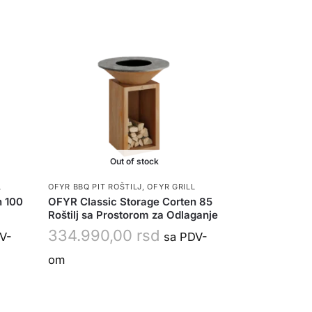
Out of stock
L
OFYR BBQ PIT ROŠTILJ
,
OFYR GRILL
n 100
OFYR Classic Storage Corten 85
Roštilj sa Prostorom za Odlaganje
334.990,00
rsd
V-
sa PDV-
om