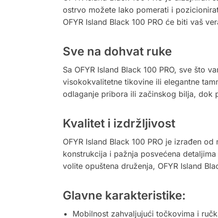
ostrvo možete lako pomerati i pozicionirat
OFYR Island Black 100 PRO će biti vaš vera
Sve na dohvat ruke
Sa OFYR Island Black 100 PRO, sve što va
visokokvalitetne tikovine ili elegantne ta
odlaganje pribora ili začinskog bilja, dok
Kvalitet i izdržljivost
OFYR Island Black 100 PRO je izrađen od n
konstrukcija i pažnja posvećena detaljima o
volite opuštena druženja, OFYR Island Bla
Glavne karakteristike:
Mobilnost zahvaljujući točkovima i ruč