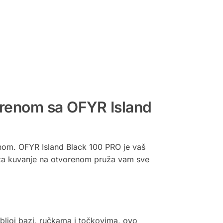
orenom sa OFYR Island
renom. OFYR Island Black 100 PRO je vaš
vo za kuvanje na otvorenom pruža vam sve
ubljoj bazi, ručkama i točkovima, ovo