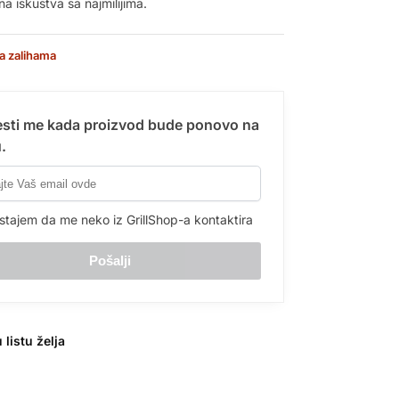
a iskustva sa najmilijima.
a zalihama
sti me kada proizvod bude ponovo na
.
stajem da me neko iz GrillShop-a kontaktira
 listu želja