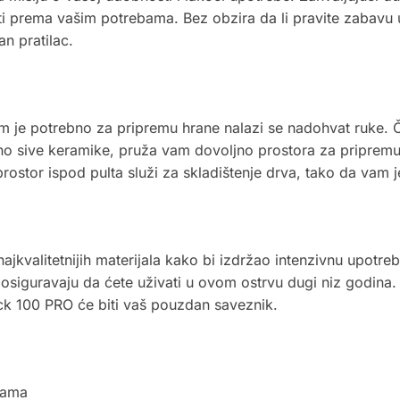
i prema vašim potrebama. Bez obzira da li pravite zabavu u 
n pratilac.
m je potrebno za pripremu hrane nalazi se nadohvat ruke. 
mno sive keramike, pruža vam dovoljno prostora za pripremu 
 prostor ispod pulta služi za skladištenje drva, tako da vam
ajkvalitetnijih materijala kako bi izdržao intenzivnu upotr
siguravaju da ćete uživati u ovom ostrvu dugi niz godina. Bez
ck 100 PRO će biti vaš pouzdan saveznik.
kama