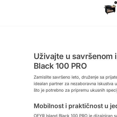
Uživajte u savršenom 
Black 100 PRO
Zamislite savršeno leto, druženje sa prij
idealan partner za nezaboravna iskustva u
što je potrebno za pripremu ukusnih specija
Mobilnost i praktičnost u 
OFYR Island Black 100 PRO je dizajniran sa