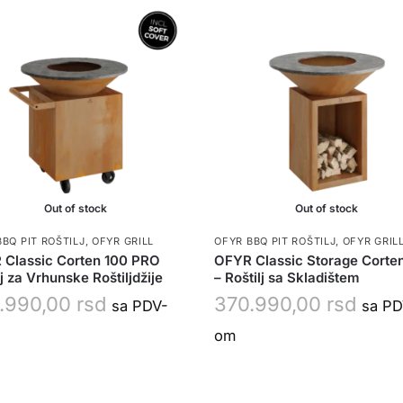
Out of stock
Out of stock
BBQ PIT ROŠTILJ
,
OFYR GRILL
OFYR BBQ PIT ROŠTILJ
,
OFYR GRIL
Classic Corten 100 PRO
OFYR Classic Storage Corte
lj za Vrhunske Roštiljdžije
– Roštilj sa Skladištem
.990,00
rsd
370.990,00
rsd
sa PDV-
sa PD
om