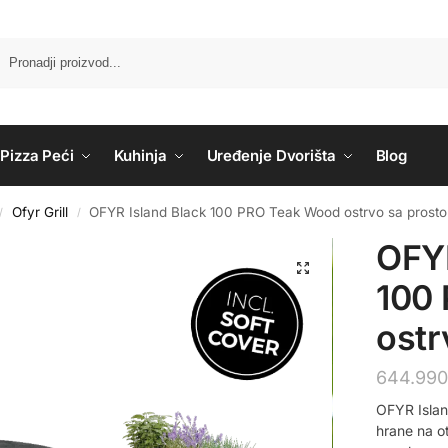
Pizza Peći
Kuhinja
Uređenje Dvorišta
Blog
Ofyr Grill
OFYR Island Black 100 PRO Teak Wood ostrvo sa prost
/
/
OFYR
100
ostr
644.99
OFYR Islan
hrane na ot