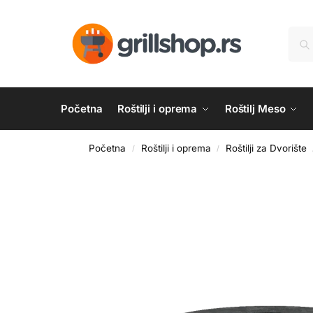
Početna
Roštilji i oprema
Roštilj Meso
Početna
Roštilji i oprema
Roštilji za Dvorište
/
/