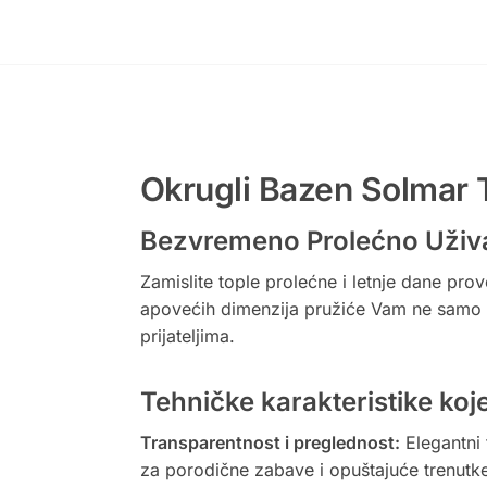
Okrugli Bazen Solmar 
Bezvremeno Prolećno Uživa
Zamislite tople prolećne i letnje dane pro
apovećih dimenzija pružiće Vam ne samo r
prijateljima.
Tehničke karakteristike koj
Transparentnost i preglednost:
Elegantni 
za porodične zabave i opuštajuće trenutk