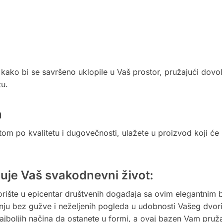
kako bi se savršeno uklopile u Vaš prostor, pružajući dovol
tu.
m
 po kvalitetu i dugovečnosti, ulažete u proizvod koji će
je Vaš svakodnevni život:
orište u epicentar društvenih događaja sa ovim elegantnim
nju bez gužve i neželjenih pogleda u udobnosti Vašeg dvori
najboljih načina da ostanete u formi, a ovaj bazen Vam pru