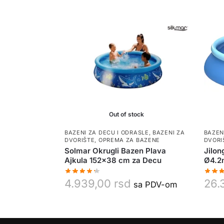
Out of stock
BAZENI ZA DECU I ODRASLE
,
BAZENI ZA
BAZEN
DVORIŠTE
,
OPREMA ZA BAZENE
DVORI
Solmar Okrugli Bazen Plava
Jilon
Ajkula 152×38 cm za Decu
Ø4.2
4.939,00
rsd
26.
sa PDV-om