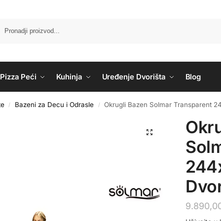
Pizza Peći
Kuhinja
Uređenje Dvorišta
Blog
te
Bazeni za Decu i Odrasle
Okrugli Bazen Solmar Transparent 
/
/
Okru
Solm
244
Dvor
9.890,0