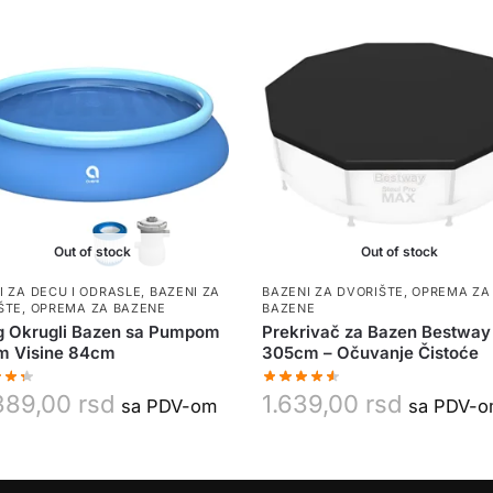
Out of stock
Out of stock
I ZA DECU I ODRASLE
,
BAZENI ZA
BAZENI ZA DVORIŠTE
,
OPREMA ZA
ŠTE
,
OPREMA ZA BAZENE
BAZENE
g Okrugli Bazen sa Pumpom
Prekrivač za Bazen Bestway
m Visine 84cm
305cm – Očuvanje Čistoće
389,00
rsd
1.639,00
rsd
sa PDV-om
sa PDV-