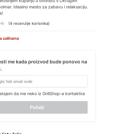
 letošnjem kupanju u dvorištu s Okruglim
lmar. Idealno mesto za zabavu i relaksaciju.
a!
(
4
recenzije korisnika)
a zalihama
sti me kada proizvod bude ponovo na
.
stajem da me neko iz GrillShop-a kontaktira