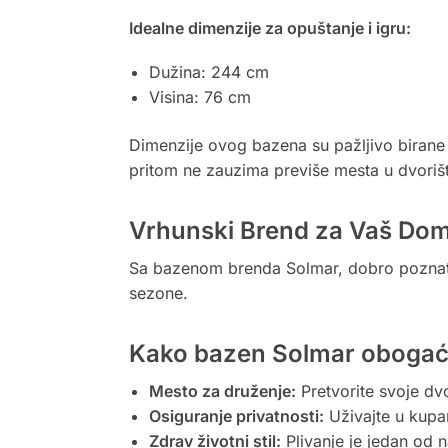
Idealne dimenzije za opuštanje i igru:
Dužina: 244 cm
Visina: 76 cm
Dimenzije ovog bazena su pažljivo birane 
pritom ne zauzima previše mesta u dvoriš
Vrhunski Brend za Vaš Do
Sa bazenom brenda Solmar, dobro poznatom
sezone.
Kako bazen Solmar obogaću
Mesto za druženje:
Pretvorite svoje dv
Osiguranje privatnosti:
Uživajte u kupa
Zdrav životni stil:
Plivanje je jedan od 