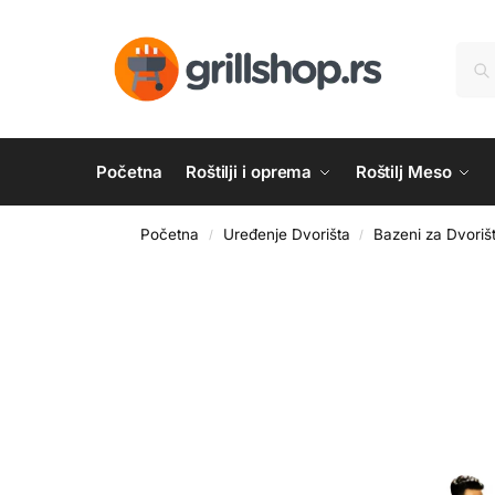
Početna
Roštilji i oprema
Roštilj Meso
Početna
Uređenje Dvorišta
Bazeni za Dvoriš
/
/