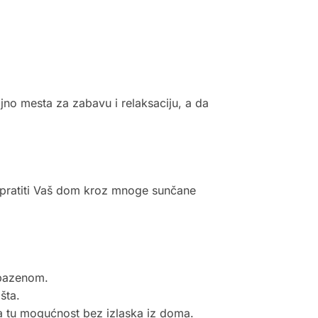
jno mesta za zabavu i relaksaciju, a da
 pratiti Vaš dom kroz mnoge sunčane
 bazenom.
šta.
ža tu mogućnost bez izlaska iz doma.