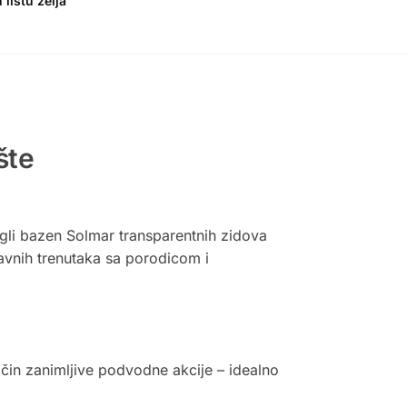
 listu želja
šte
ugli bazen Solmar transparentnih zidova
avnih trenutaka sa porodicom i
čin zanimljive podvodne akcije – idealno