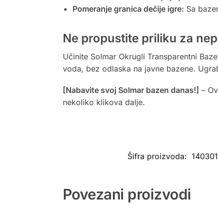
Pomeranje granica dečije igre:
Sa bazeno
Ne propustite priliku za n
Učinite Solmar Okrugli Transparentni Baze
voda, bez odlaska na javne bazene. Ugrabi
[Nabavite svoj Solmar bazen danas!]
– Ovo
nekoliko klikova dalje.
Šifra proizvoda:
14030
Povezani proizvodi