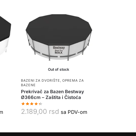
Out of stock
BAZENI ZA DVORIŠTE
,
OPREMA ZA
BAZENE
Prekrivač za Bazen Bestway
Ø366cm – Zaštita i Čistoća
2.189,00
rsd
om
sa PDV-om