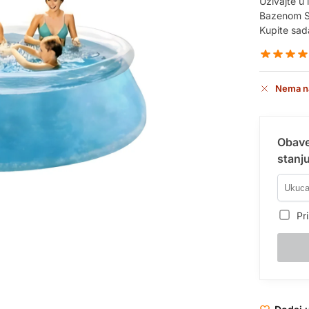
Uživajte u
Bazenom So
Kupite sad
Nema n
Obave
stanju
Pri