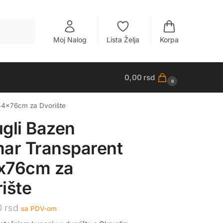
Pretraži
Moj Nalog
Lista Želja
Korpa
0,00
rsd
0
244x76cm za Dvorište
gli Bazen
ar Transparent
x76cm za
ište
0
rsd
sa PDV-om