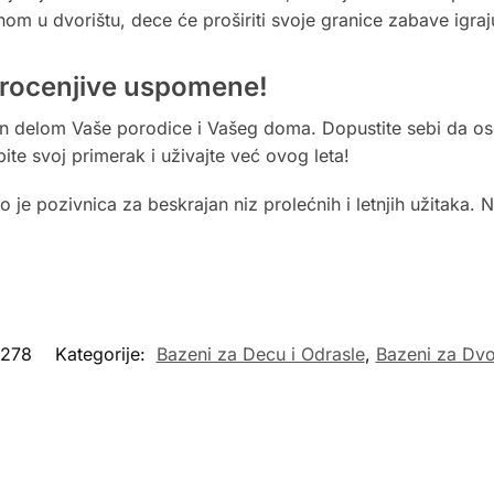
m u dvorištu, dece će proširiti svoje granice zabave igraj
eprocenjive uspomene!
n delom Vaše porodice i Vašeg doma. Dopustite sebi da ose
te svoj primerak i uživajte već ovog leta!
 je pozivnica za beskrajan niz prolećnih i letnjih užitaka. 
1278
Kategorije:
Bazeni za Decu i Odrasle
,
Bazeni za Dvo