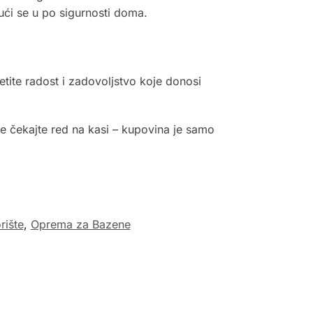
ući se u po sigurnosti doma.
tite radost i zadovoljstvo koje donosi
Ne čekajte red na kasi – kupovina je samo
rište
,
Oprema za Bazene