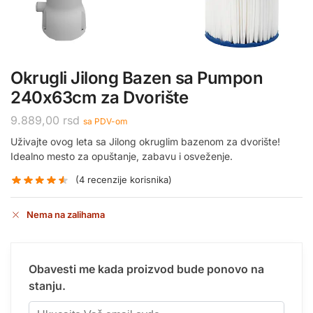
Okrugli Jilong Bazen sa Pumpon
240x63cm za Dvorište
9.889,00
rsd
sa PDV-om
Uživajte ovog leta sa Jilong okruglim bazenom za dvorište!
Idealno mesto za opuštanje, zabavu i osveženje.
(
4
recenzije korisnika)
Nema na zalihama
Obavesti me kada proizvod bude ponovo na
stanju.