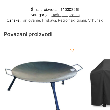
Šifra proizvoda:
140302219
Kategorija:
Roštilji i oprema
Oznake:
grilovanje
,
Hrskava
,
Petromax
,
tiganj
,
Vrhunski
Povezani proizvodi