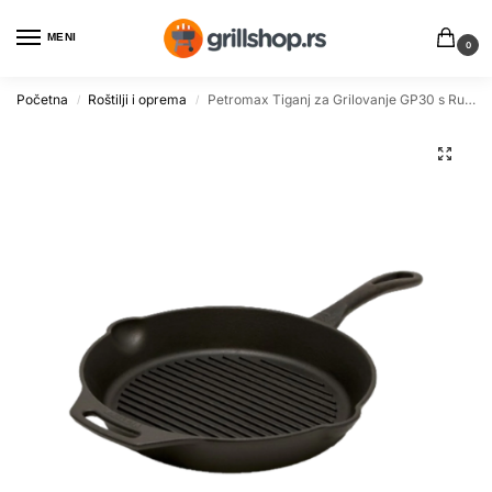
MENI
0
Početna
Roštilji i oprema
Petromax Tiganj za Grilovanje GP30 s Ručkom
/
/