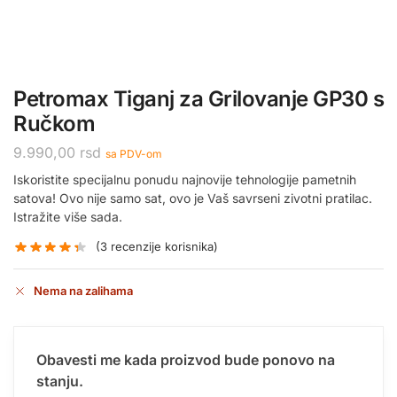
Petromax Tiganj za Grilovanje GP30 s
Ručkom
9.990,00
rsd
sa PDV-om
Iskoristite specijalnu ponudu najnovije tehnologije pametnih
satova! Ovo nije samo sat, ovo je Vaš savrseni zivotni pratilac.
Istražite više sada.
(
3
recenzije korisnika)
Nema na zalihama
Obavesti me kada proizvod bude ponovo na
stanju.