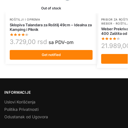
Out of stock
ROŠTILJI I OPREMA
PRIBOR ZA ROŠT
WEBER - ROŠTIL
Sklopiva Talandara za Roštilj 49cm – Idealna za
Weber Prekrivač
Kamping i Piknik
400 Zaštita od
3.729,00
rsd
sa PDV-om
21.989,
Get notified
INFORMACIJE
Uslovi Korišćenja
Politika Privatnosti
Odustanak od Ugovora