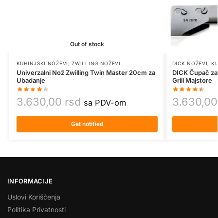
Out of stock
KUHINJSKI NOŽEVI
,
ZWILLING NOŽEVI
DICK NOŽEVI
,
KU
Univerzalni Nož Zwilling Twin Master 20cm za
DICK Čupač za 
Ubadanje
Grill Majstore
3.630,00
rsd
3.630,0
sa PDV-om
Get notified
INFORMACIJE
Uslovi Korišćenja
Politika Privatnosti