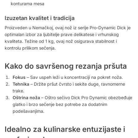
konturama mesa
Izuzetan kvalitet i tradicija
Proizveden u Nemačkoj, ovaj nož iz serije Pro-Dynamic Dick je
optimalan izbor za ljubitelje prave delikatese i vrhunskog
kvaliteta. Težine od 1 kg, ovaj nož osigurava stabilnost i
kontrolu prilikom sečenja.
Kako do savršenog rezanja pršuta
Fokus
– Sav uspeh leži u koncentraciji na pokret noža.
Tehnika
– Držite pršut čvrsto i sekite duge, ravnomerne
trake.
Oštrina noža
– Oštro sečivo Dick Pro Dynamic obezbeđuje
glatko i brzo sečenje bez potrebe za dodatnim
podešavanjima.
Idealno za kulinarske entuzijaste i