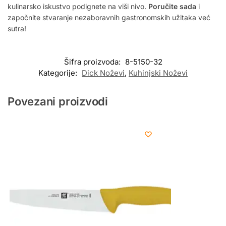
kulinarsko iskustvo podignete na viši nivo.
Poručite sada
i
započnite stvaranje nezaboravnih gastronomskih užitaka već
sutra!
Šifra proizvoda:
8-5150-32
Kategorije:
Dick Noževi
,
Kuhinjski Noževi
Povezani proizvodi