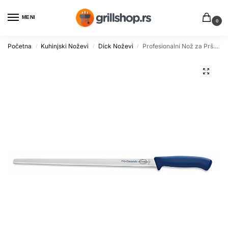
MENI
0
Početna
Kuhinjski Noževi
Dick Noževi
Profesionalni Nož za Pršut 32cm Dick Pro Dynamic
/
/
/