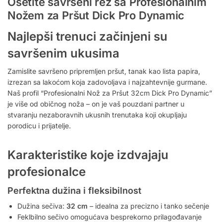
Osetite savršeni rez sa Profesionalnim
Nožem za Pršut Dick Pro Dynamic
Najlepši trenuci začinjeni su
savršenim ukusima
Zamislite savršeno pripremljen pršut, tanak kao lista papira,
izrezan sa lakoćom koja zadovoljava i najzahtevnije gurmane.
Naš profil “Profesionalni Nož za Pršut 32cm Dick Pro Dynamic”
je više od običnog noža – on je vaš pouzdani partner u
stvaranju nezaboravnih ukusnih trenutaka koji okupljaju
porodicu i prijatelje.
Karakteristike koje izdvajaju
profesionalce
Perfektna dužina i fleksibilnost
Dužina sečiva:
32 cm
– idealna za precizno i tanko sečenje
Feklbilno sečivo omogućava besprekorno prilagođavanje