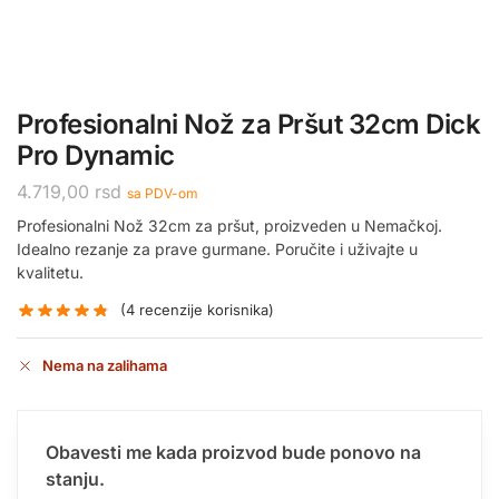
Profesionalni Nož za Pršut 32cm Dick
Pro Dynamic
4.719,00
rsd
sa PDV-om
Profesionalni Nož 32cm za pršut, proizveden u Nemačkoj.
Idealno rezanje za prave gurmane. Poručite i uživajte u
kvalitetu.
(
4
recenzije korisnika)
Nema na zalihama
Obavesti me kada proizvod bude ponovo na
stanju.