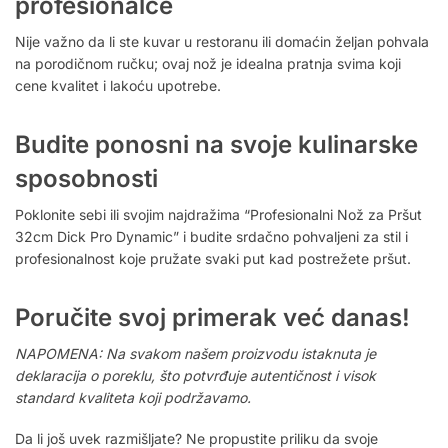
profesionalce
Nije važno da li ste kuvar u restoranu ili domaćin željan pohvala
na porodičnom ručku; ovaj nož je idealna pratnja svima koji
cene kvalitet i lakoću upotrebe.
Budite ponosni na svoje kulinarske
sposobnosti
Poklonite sebi ili svojim najdražima “Profesionalni Nož za Pršut
32cm Dick Pro Dynamic” i budite srdačno pohvaljeni za stil i
profesionalnost koje pružate svaki put kad postrežete pršut.
Poručite svoj primerak već danas!
NAPOMENA: Na svakom našem proizvodu istaknuta je
deklaracija o poreklu, što potvrđuje autentičnost i visok
standard kvaliteta koji podržavamo.
Da li još uvek razmišljate? Ne propustite priliku da svoje