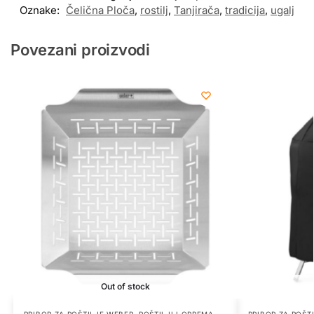
Oznake:
Čelična Ploča
,
rostilj
,
Tanjirača
,
tradicija
,
ugalj
Povezani proizvodi
Out of stock
PRIBOR ZA ROŠTILJE WEBER
,
ROŠTILJI I OPREMA
,
PRIBOR ZA ROŠT