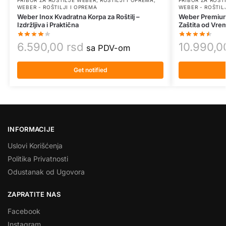
WEBER - ROŠTILJI I OPREMA
WEBER - ROŠTIL
Weber Inox Kvadratna Korpa za Roštilj –
Weber Premium 
Izdržljiva i Praktična
Zaštita od Vre
6.590,00
rsd
10.990,
sa PDV-om
Get notified
INFORMACIJE
Uslovi Korišćenja
Politika Privatnosti
Odustanak od Ugovora
ZAPRATITE NAS
Facebook
Instagram