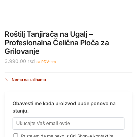
Roštilj Tanjirača na Ugalj –
Profesionalna Čelična Ploča za
Grilovanje
3.990,00
rsd
sa PDV-om
Nema na zalihama
Obavesti me kada proizvod bude ponovo na
stanju.
Pristajem da me neko iz GrillShop-a kontaktira