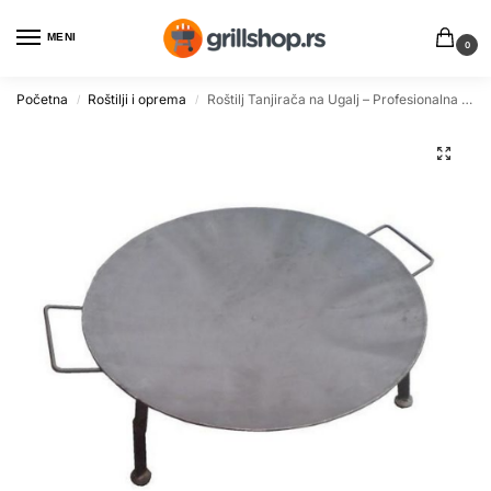
MENI
0
Početna
Roštilji i oprema
Roštilj Tanjirača na Ugalj – Profesionalna Čelična Ploča za Grilovanje
/
/