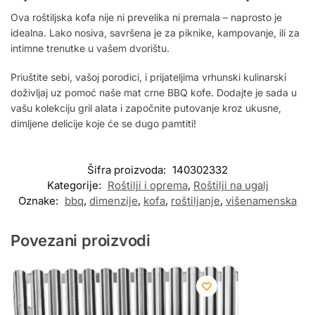
Ova roštiljska kofa nije ni prevelika ni premala – naprosto je
idealna. Lako nosiva, savršena je za piknike, kampovanje, ili za
intimne trenutke u vašem dvorištu.
Priuštite sebi, vašoj porodici, i prijateljima vrhunski kulinarski
doživljaj uz pomoć naše mat crne BBQ kofe. Dodajte je sada u
vašu kolekciju gril alata i započnite putovanje kroz ukusne,
dimljene delicije koje će se dugo pamtiti!
Šifra proizvoda:
140302332
Kategorije:
Roštilji i oprema
,
Roštilji na ugalj
Oznake:
bbq
,
dimenzije
,
kofa
,
roštiljanje
,
višenamenska
Povezani proizvodi