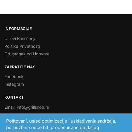
INFORMACIJE
Uslovi Korišćenja
Politika Privatnosti
Odustanak od Ugovora
ZAPRATITE NAS
Facebook
Instagram
KONTAKT
Email:
info@grillshop.rs
SMART LINK DOO
Poštovani, usled optimizacije i usklađivanja sadržaja,
porudžbine neće biti procesuirane do daljeg
PIB: 108705193