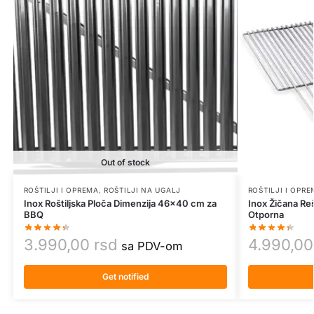
Out of stock
ROŠTILJI I OPREMA
,
ROŠTILJI NA UGALJ
ROŠTILJI I OPR
Inox Roštiljska Ploča Dimenzija 46×40 cm za
Inox Žičana Re
BBQ
Otporna
3.990,00
rsd
4.990,0
sa PDV-om
Get notified