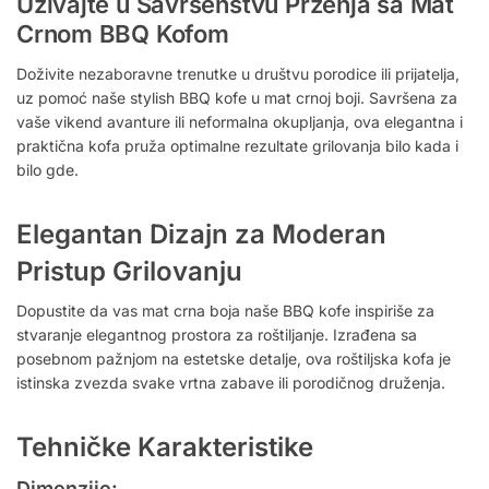
Uživajte u Savršenstvu Prženja sa Mat
Crnom BBQ Kofom
Doživite nezaboravne trenutke u društvu porodice ili prijatelja,
uz pomoć naše stylish BBQ kofe u mat crnoj boji. Savršena za
vaše vikend avanture ili neformalna okupljanja, ova elegantna i
praktična kofa pruža optimalne rezultate grilovanja bilo kada i
bilo gde.
Elegantan Dizajn za Moderan
Pristup Grilovanju
Dopustite da vas mat crna boja naše BBQ kofe inspiriše za
stvaranje elegantnog prostora za roštiljanje. Izrađena sa
posebnom pažnjom na estetske detalje, ova roštiljska kofa je
istinska zvezda svake vrtna zabave ili porodičnog druženja.
Tehničke Karakteristike
Dimenzije: