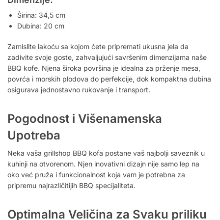
Širina: 34,5 cm
Dubina: 20 cm
Zamislite lakoću sa kojom ćete pripremati ukusna jela da
zadivite svoje goste, zahvaljujući savršenim dimenzijama naše
BBQ kofe. Njena široka površina je idealna za prženje mesa,
povrća i morskih plodova do perfekcije, dok kompaktna dubina
osigurava jednostavno rukovanje i transport.
Pogodnost i Višenamenska
Upotreba
Neka vaša grillshop BBQ kofa postane vaš najbolji saveznik u
kuhinji na otvorenom. Njen inovativni dizajn nije samo lep na
oko već pruža i funkcionalnost koja vam je potrebna za
pripremu najrazličitijih BBQ specijaliteta.
Optimalna Veličina za Svaku priliku