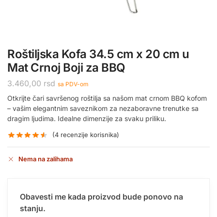
Roštiljska Kofa 34.5 cm x 20 cm u
Mat Crnoj Boji za BBQ
3.460,00
rsd
sa PDV-om
Otkrijte čari savršenog roštilja sa našom mat crnom BBQ kofom
– vašim elegantnim saveznikom za nezaboravne trenutke sa
dragim ljudima. Idealne dimenzije za svaku priliku.
(
4
recenzije korisnika)
Nema na zalihama
Obavesti me kada proizvod bude ponovo na
stanju.