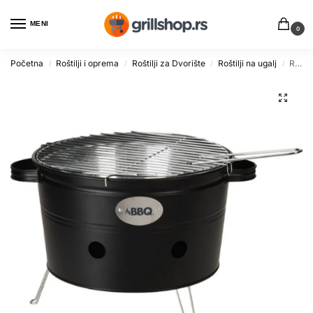
MENI
0
Početna
Roštilji i oprema
Roštilji za Dvorište
Roštilji na ugalj
Roštiljska Kofa 34.5 cm x 20 cm u Mat Crnoj Boji za BBQ
/
/
/
/