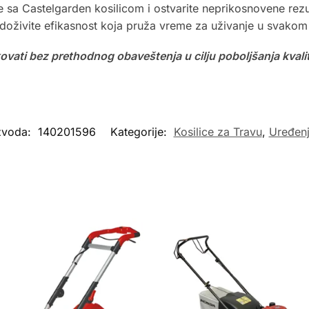
e sa Castelgarden kosilicom i ostvarite neprikosnovene rezul
 doživite efikasnost koja pruža vreme za uživanje u svakom
vati bez prethodnog obaveštenja u cilju poboljšanja kvali
izvoda:
140201596
Kategorije:
Kosilice za Travu
,
Uređenj