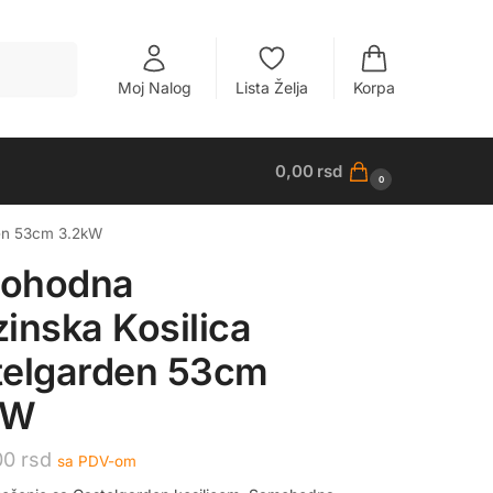
Pretraži
Moj Nalog
Lista Želja
Korpa
0,00
rsd
0
den 53cm 3.2kW
ohodna
inska Kosilica
telgarden 53cm
kW
00
rsd
sa PDV-om