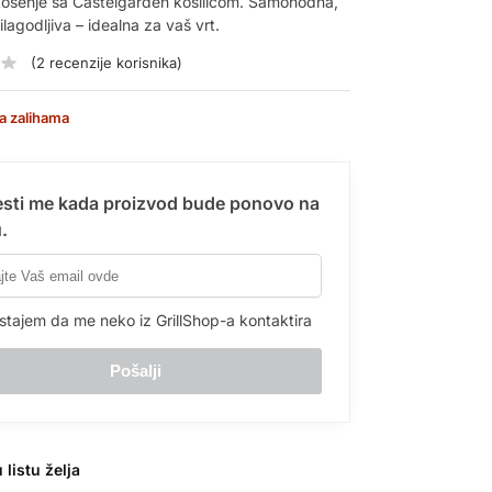
košenje sa Castelgarden kosilicom. Samohodna,
ilagodljiva – idealna za vaš vrt.
(
2
recenzije korisnika)
a zalihama
sti me kada proizvod bude ponovo na
.
stajem da me neko iz GrillShop-a kontaktira
 listu želja