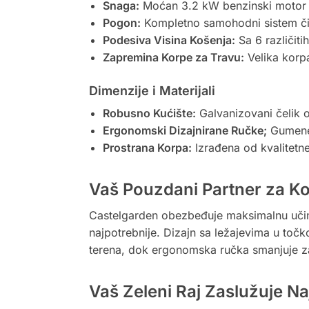
Snaga:
Moćan 3.2 kW benzinski motor
Pogon:
Kompletno samohodni sistem či
Podesiva Visina Košenja:
Sa 6 različiti
Zapremina Korpe za Travu:
Velika korp
Dimenzije i Materijali
Robusno Kućište:
Galvanizovani čelik o
Ergonomski Dizajnirane Ručke;
Gumene 
Prostrana Korpa:
Izrađena od kvalitetne
Vaš Pouzdani Partner za K
Castelgarden obezbeđuje maksimalnu učink
najpotrebnije. Dizajn sa ležajevima u to
terena, dok ergonomska ručka smanjuje 
Vaš Zeleni Raj Zaslužuje Na