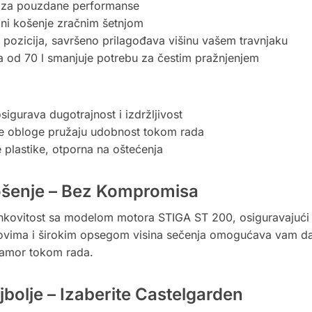
 za pouzdane performanse
ni košenje zračnim šetnjom
h pozicija, savršeno prilagođava višinu vašem travnjaku
a od 70 l smanjuje potrebu za čestim pražnjenjem
sigurava dugotrajnost i izdržljivost
obloge pružaju udobnost tokom rada
 plastike, otporna na oštećenja
ošenje – Bez Kompromisa
ovitost sa modelom motora STIGA ST 200, osiguravajući sn
čkovima i širokim opsegom visina sečenja omogućava vam d
zamor tokom rada.
jbolje – Izaberite Castelgarden