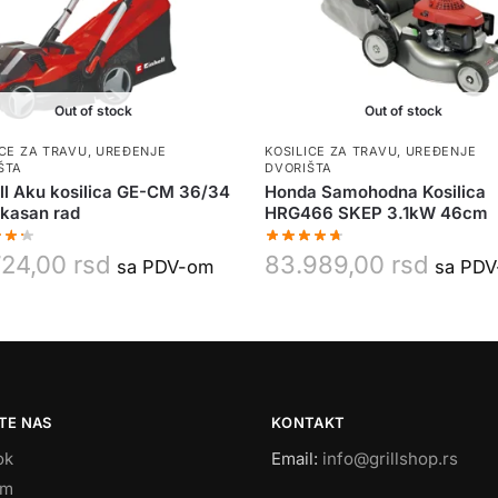
Out of stock
Out of stock
ICE ZA TRAVU
,
UREĐENJE
KOSILICE ZA TRAVU
,
UREĐENJE
ŠTA
DVORIŠTA
ll Aku kosilica GE-CM 36/34
Honda Samohodna Kosilica
ikasan rad
HRG466 SKEP 3.1kW 46cm
724,00
rsd
83.989,00
rsd
sa PDV-om
sa PD
TE NAS
KONTAKT
ok
Email:
info@grillshop.rs
am