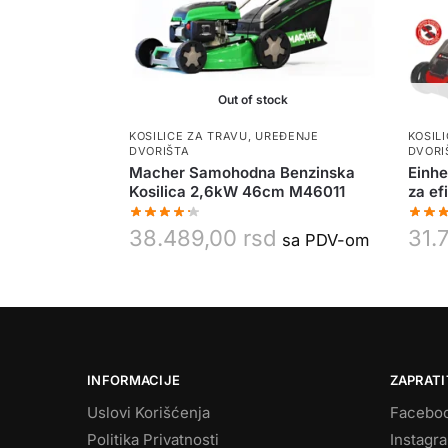
Out of stock
KOSILICE ZA TRAVU
,
UREĐENJE
KOSIL
DVORIŠTA
DVORI
Macher Samohodna Benzinska
Einhe
Kosilica 2,6kW 46cm M46011
za ef
38.489,00
rsd
31.
sa PDV-om
INFORMACIJE
ZAPRATI
Uslovi Korišćenja
Facebo
Politika Privatnosti
Instagr