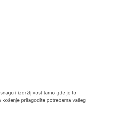
agu i izdržljivost tamo gde je to
a košenje prilagodite potrebama vašeg