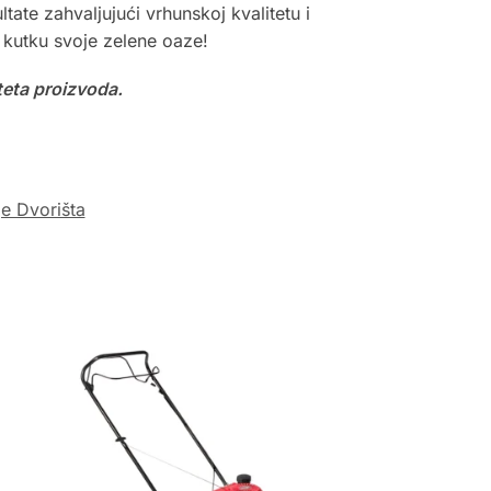
tate zahvaljujući vrhunskoj kvalitetu i
 kutku svoje zelene oaze!
teta proizvoda.
e Dvorišta