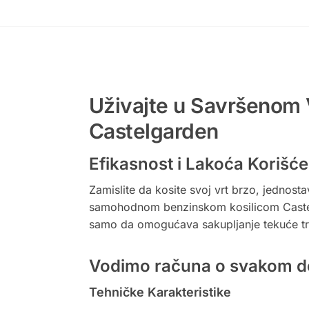
Uživajte u Savršenom 
Castelgarden
Efikasnost i Lakoća Korišć
Zamislite da kosite svoj vrt brzo, jednost
samohodnom benzinskom kosilicom Castelga
samo da omogućava sakupljanje tekuće trav
Vodimo računa o svakom det
Tehničke Karakteristike