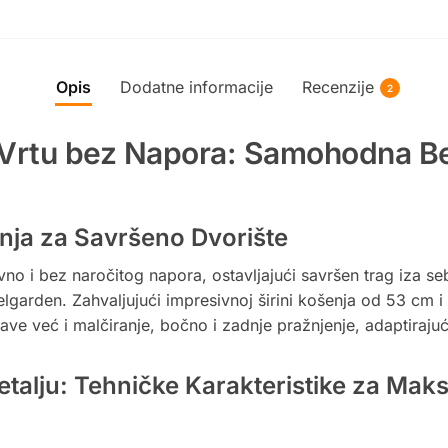
Opis
Dodatne informacije
Recenzije
2
Vrtu bez Napora: Samohodna Be
enja za Savršeno Dvorište
avno i bez naročitog napora, ostavljajući savršen trag iza s
rden. Zahvaljujući impresivnoj širini košenja od 53 cm i 
e već i malčiranje, bočno i zadnje pražnjenje, adaptirajući
alju: Tehničke Karakteristike za Maks