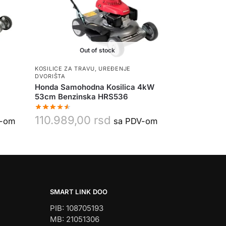
Out of stock
KOSILICE ZA TRAVU
,
UREĐENJE
DVORIŠTA
Honda Samohodna Kosilica 4kW
53cm Benzinska HRS536
110.989,00
rsd
V-om
sa PDV-om
SMART LINK DOO
PIB: 108705193
MB: 21051306