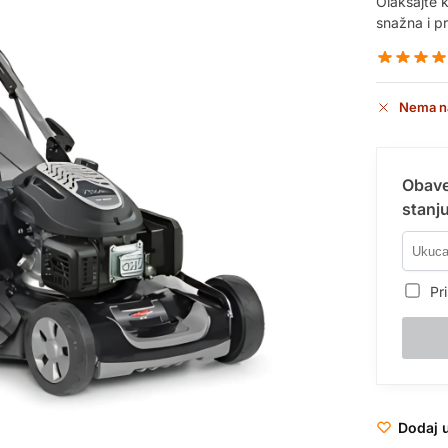
Olakšajte 
snažna i pr
Nema n
Obave
stanju
Pri
Dodaj u