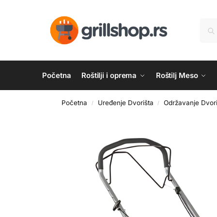
Početna
Roštilji i oprema
Roštilj Meso
Početna
Uređenje Dvorišta
Održavanje Dvori
/
/