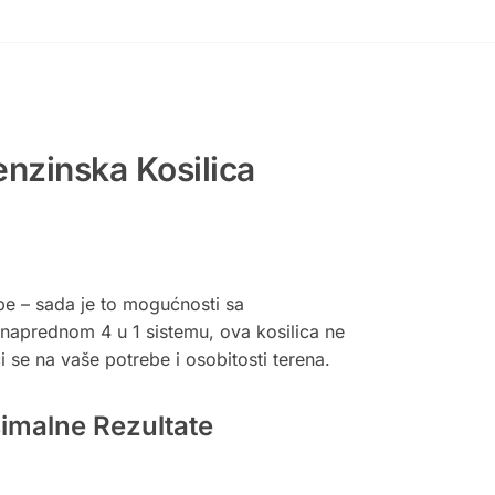
nzinska Kosilica
ebe – sada je to mogućnosti sa
naprednom 4 u 1 sistemu, ova kosilica ne
 se na vaše potrebe i osobitosti terena.
imalne Rezultate