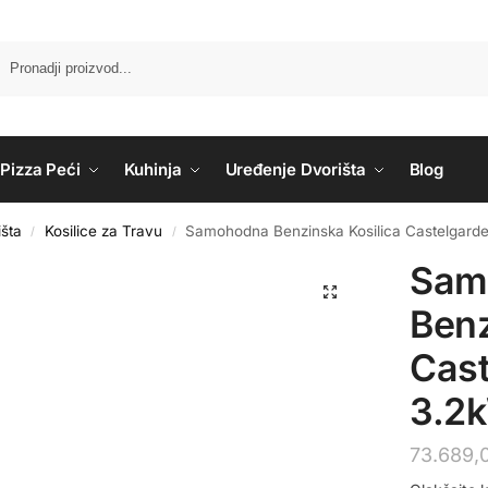
Pizza Peći
Kuhinja
Uređenje Dvorišta
Blog
šta
Kosilice za Travu
Samohodna Benzinska Kosilica Castelgar
/
/
Sam
Benz
Cas
3.2
73.689,