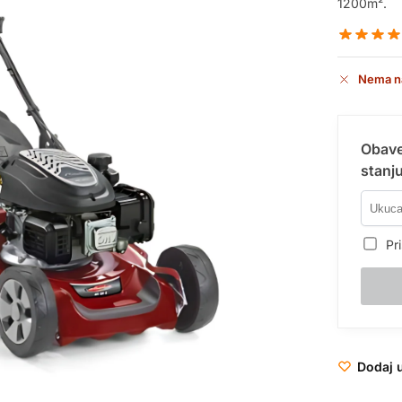
1200m².
Nema n
Obave
stanju
Pri
Dodaj u