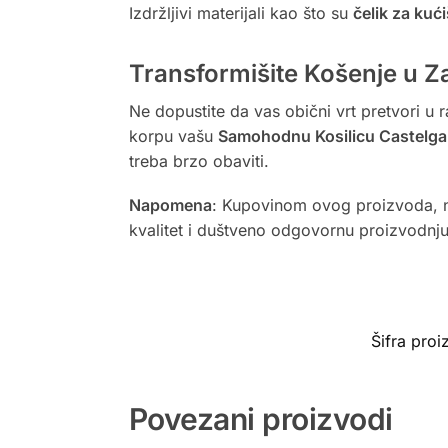
Izdržljivi materijali kao što su
čelik za kući
Transformišite Košenje u Z
Ne dopustite da vas obični vrt pretvori u
korpu vašu
Samohodnu Kosilicu Castelga
treba brzo obaviti.
Napomena
: Kupovinom ovog proizvoda, n
kvalitet i duštveno odgovornu proizvodnju
Šifra pro
Povezani proizvodi