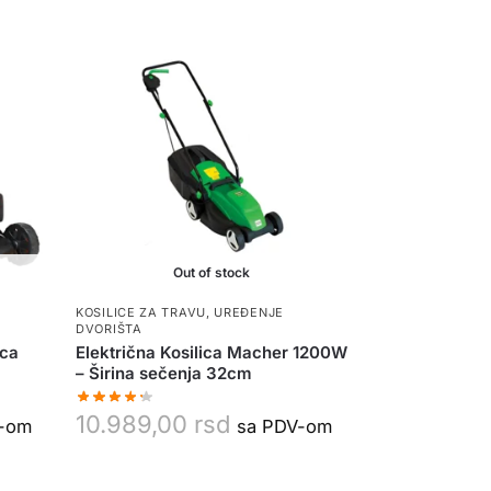
Out of stock
KOSILICE ZA TRAVU
,
UREĐENJE
DVORIŠTA
ica
Električna Kosilica Macher 1200W
– Širina sečenja 32cm
10.989,00
rsd
V-om
sa PDV-om