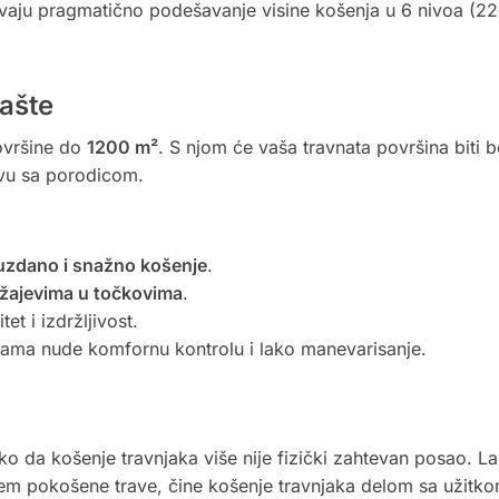
ju pragmatično podešavanje visine košenja u 6 nivoa (22
ašte
ovršine do
1200 m²
. S njom će vaša travnata površina biti
avu sa porodicom.
uzdano i snažno košenje
.
ežajevima u točkovima
.
et i izdržljivost.
ma nude komfornu kontrolu i lako manevarisanje.
ko da košenje travnjaka više nije fizički zahtevan posao. L
em pokošene trave, čine košenje travnjaka delom sa užitk