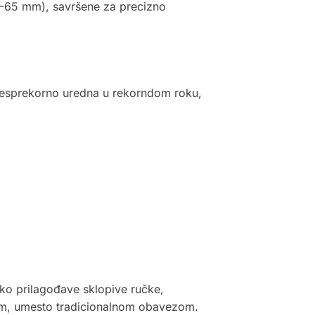
-65 mm), savršene za precizno
 besprekorno uredna u rekorndom roku,
ako prilagođave sklopive ručke,
om, umesto tradicionalnom obavezom.