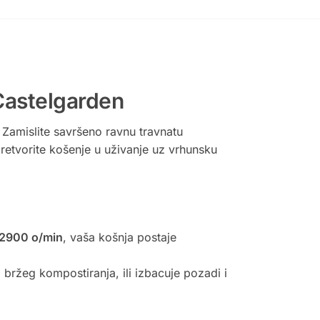
Castelgarden
Zamislite savršeno ravnu travnatu
retvorite košenje u uživanje uz vrhunsku
 2900 o/min
, vaša košnja postaje
 bržeg kompostiranja, ili izbacuje pozadi i