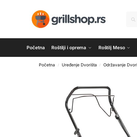
Početna
Roštilji i oprema
Roštilj Meso
Početna
Uređenje Dvorišta
Održavanje Dvori
/
/