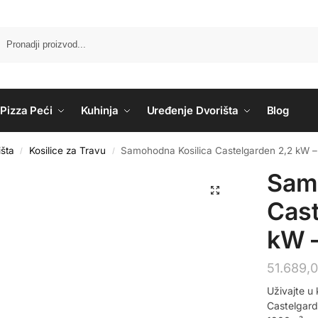
Pizza Peći
Kuhinja
Uređenje Dvorišta
Blog
šta
Kosilice za Travu
Samohodna Kosilica Castelgarden 2,2 kW –
/
/
Sam
Cast
kW –
51.689,
Uživajte 
Castelgard