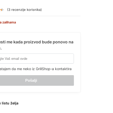
(
3
recenzije korisnika)
a zalihama
sti me kada proizvod bude ponovo na
.
stajem da me neko iz GrillShop-a kontaktira
 listu želja