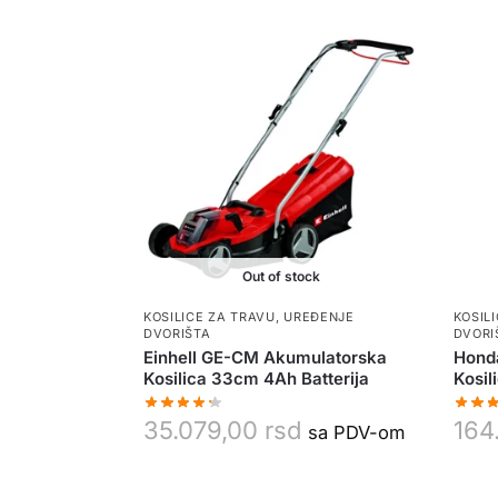
Out of stock
KOSILICE ZA TRAVU
,
UREĐENJE
KOSIL
DVORIŠTA
DVORI
Einhell GE-CM Akumulatorska
Hond
Kosilica 33cm 4Ah Batterija
Kosi
35.079,00
rsd
164
sa PDV-om