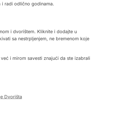
a i radi odlično godinama.
om i dvorištem. Kliknite i dodajte u
ekivati sa nestrpljenjem, ne bremenom koje
ć i mirom savesti znajući da ste izabrali
e Dvorišta