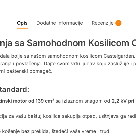
Opis
Dodatne informacije
Recenzije
3
šenja sa Samohodnom Kosilicom 
ledala bolje sa našom samohodnom kosilicom Castelgarden. 
nja i povlačenja. Dajte svom vrtu ljubav koju zaslužuje i p
rni baštenski pomagač.
Standard:
inski motor od 139 cm³
sa izlaznom snagom od
2,2 kV pri
ja za vašu baštu; kosilica sakuplja otpad, usitnjava ga radi
 košenje bez prekida, štedeći vaše vreme i trud.