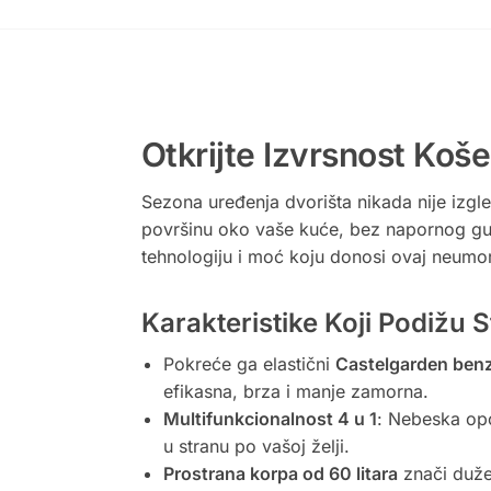
Otkrijte Izvrsnost Ko
Sezona uređenja dvorišta nikada nije izg
površinu oko vaše kuće, bez napornog gura
tehnologiju i moć koju donosi ovaj neumo
Karakteristike Koji Podižu 
Pokreće ga elastični
Castelgarden benz
efikasna, brza i manje zamorna.
Multifunkcionalnost 4 u 1
: Nebeska opci
u stranu po vašoj želji.
Prostrana korpa od 60 litara
znači duže