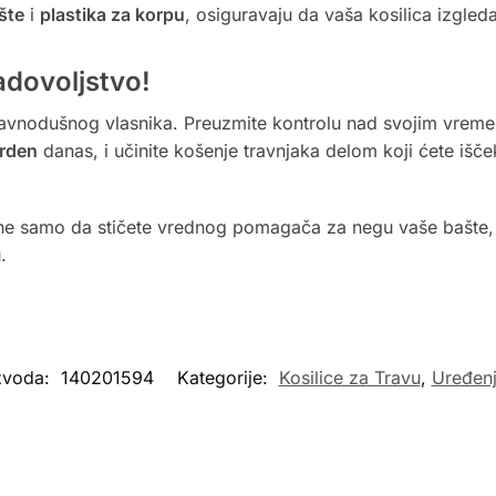
šte
i
plastika za korpu
, osiguravaju da vaša kosilica izgled
adovoljstvo!
 ravnodušnog vlasnika. Preuzmite kontrolu nad svojim vremen
rden
danas, i učinite košenje travnjaka delom koji ćete išč
e samo da stičete vrednog pomagača za negu vaše bašte, ve
.
izvoda:
140201594
Kategorije:
Kosilice za Travu
,
Uređenj