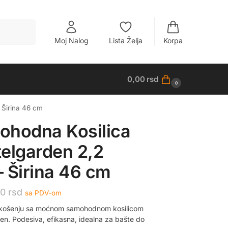
Pretraži
Moj Nalog
Lista Želja
Korpa
0,00
rsd
0
 Širina 46 cm
ohodna Kosilica
elgarden 2,2
 Širina 46 cm
00
rsd
sa PDV-om
u košenju sa moćnom samohodnom kosilicom
en. Podesiva, efikasna, idealna za bašte do