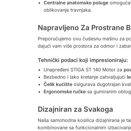
Centralne anatomske poluge
omogućava
oblikovanje travnjaka.
Napravljeno Za Prostrane B
Preporučujemo ovu čudesnu mašinu za p
dajući vam više prostora za odmor i zab
Tehnički podaci koji impresioniraju:
Unapređeni STIGA ST 140 Motor za
po
Bezbedno i lako kretanje zahvaljujući
l
Čelik kućište
osigurava dugotrajan kvalit
Ergonomske ručke
sa gumiranim obloga
Dizajniran za Svakoga
Naša samohodna kosilica dizajnirana je ta
kombinovane sa funkcionalnim izbacivanj