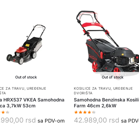
Out of stock
Out of stock
ICE ZA TRAVU
,
UREĐENJE
KOSILICE ZA TRAVU
,
UREĐENJE
ŠTA
DVORIŠTA
a HRX537 VKEA Samohodna
Samohodna Benzinska Kosil
lica 3,7kW 53cm
Farm 46cm 2,6kW
.990,00
rsd
42.989,00
rsd
sa PDV-om
sa PD