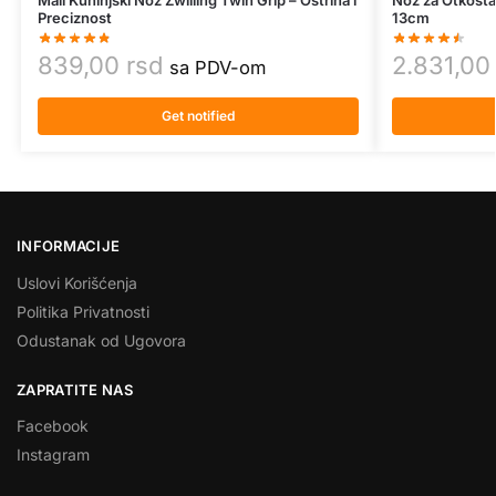
Preciznost
13cm
839,00
rsd
2.831,0
sa PDV-om
Get notified
INFORMACIJE
Uslovi Korišćenja
Politika Privatnosti
Odustanak od Ugovora
ZAPRATITE NAS
Facebook
Instagram