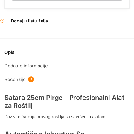
Dodaj u listu želja
Opis
Dodatne informacije
Recenzije
3
Satara 25cm Pirge – Profesionalni Alat
za Roštilj
Doživite čaroliju pravog roštilja sa savršenim alatom!