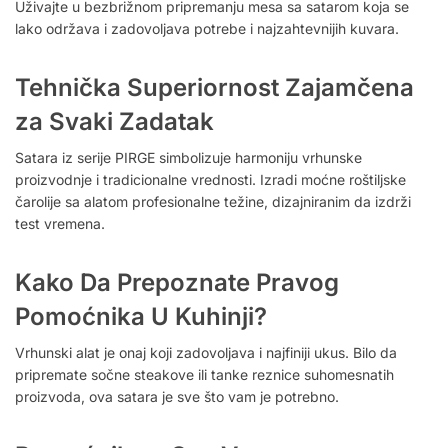
Uživajte u bezbrižnom pripremanju mesa sa satarom koja se
lako održava i zadovoljava potrebe i najzahtevnijih kuvara.
Tehnička Superiornost Zajamčena
za Svaki Zadatak
Satara iz serije PIRGE simbolizuje harmoniju vrhunske
proizvodnje i tradicionalne vrednosti. Izradi moćne roštiljske
čarolije sa alatom profesionalne težine, dizajniranim da izdrži
test vremena.
Kako Da Prepoznate Pravog
Pomoćnika U Kuhinji?
Vrhunski alat je onaj koji zadovoljava i najfiniji ukus. Bilo da
pripremate sočne steakove ili tanke reznice suhomesnatih
proizvoda, ova satara je sve što vam je potrebno.