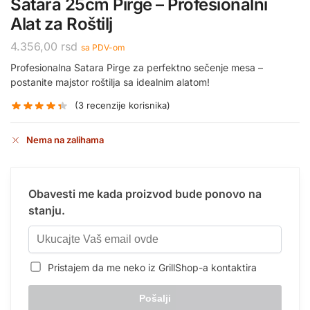
Satara 25cm Pirge – Profesionalni
Alat za Roštilj
4.356,00
rsd
sa PDV-om
Profesionalna Satara Pirge za perfektno sečenje mesa –
postanite majstor roštilja sa idealnim alatom!
(
3
recenzije korisnika)
Nema na zalihama
Obavesti me kada proizvod bude ponovo na
stanju.
Pristajem da me neko iz GrillShop-a kontaktira