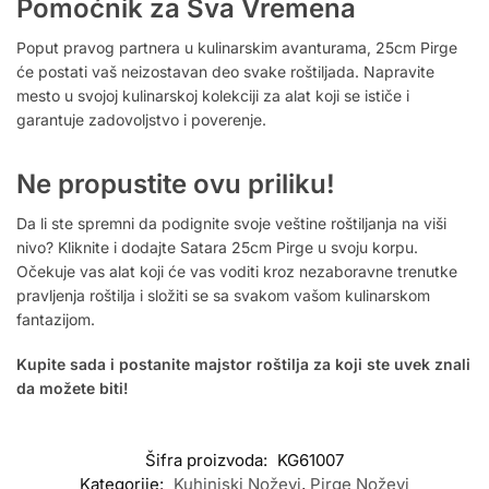
Pomoćnik za Sva Vremena
Poput pravog partnera u kulinarskim avanturama, 25cm Pirge
će postati vaš neizostavan deo svake roštiljada. Napravite
mesto u svojoj kulinarskoj kolekciji za alat koji se ističe i
garantuje zadovoljstvo i poverenje.
Ne propustite ovu priliku!
Da li ste spremni da podignite svoje veštine roštiljanja na viši
nivo? Kliknite i dodajte Satara 25cm Pirge u svoju korpu.
Očekuje vas alat koji će vas voditi kroz nezaboravne trenutke
pravljenja roštilja i složiti se sa svakom vašom kulinarskom
fantazijom.
Kupite sada i postanite majstor roštilja za koji ste uvek znali
da možete biti!
Šifra proizvoda:
KG61007
Kategorije:
Kuhinjski Noževi
,
Pirge Noževi