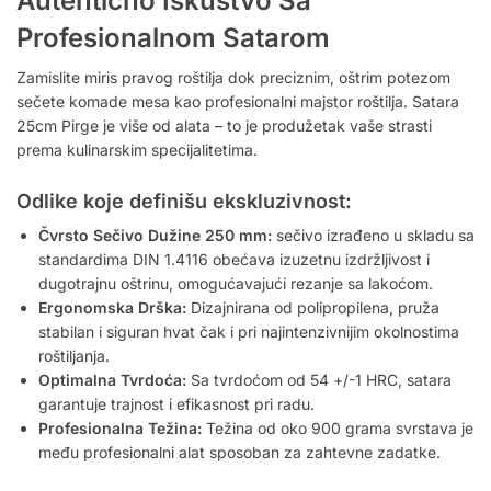
Autentično Iskustvo Sa
Profesionalnom Satarom
Zamislite miris pravog roštilja dok preciznim, oštrim potezom
sečete komade mesa kao profesionalni majstor roštilja. Satara
25cm Pirge je više od alata – to je produžetak vaše strasti
prema kulinarskim specijalitetima.
Odlike koje definišu ekskluzivnost:
Čvrsto Sečivo Dužine 250 mm:
sečivo izrađeno u skladu sa
standardima DIN 1.4116 obećava izuzetnu izdržljivost i
dugotrajnu oštrinu, omogućavajući rezanje sa lakoćom.
Ergonomska Drška:
Dizajnirana od polipropilena, pruža
stabilan i siguran hvat čak i pri najintenzivnijim okolnostima
roštiljanja.
Optimalna Tvrdoća:
Sa tvrdoćom od 54 +/-1 HRC, satara
garantuje trajnost i efikasnost pri radu.
Profesionalna Težina:
Težina od oko 900 grama svrstava je
među profesionalni alat sposoban za zahtevne zadatke.