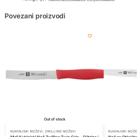
Povezani proizvodi
Out of stock
KUHINJSKI NOŽEVI
,
ZWILLING NOŽEVI
KUHINJSKI NOŽE
Mali Kuhinjski Nož Zwilling Twin Grip – Oštrina i
Nož za Otkošta