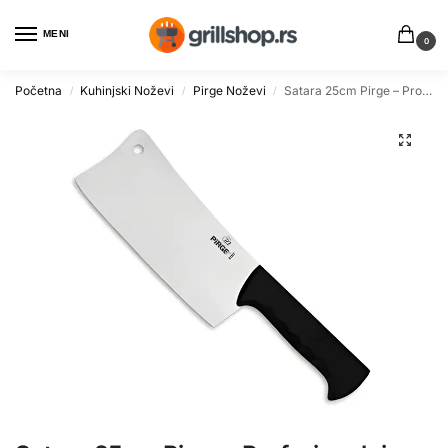
MENI
0
Početna
Kuhinjski Noževi
Pirge Noževi
Satara 25cm Pirge – Profesionalni Alat za Roštilj
/
/
/