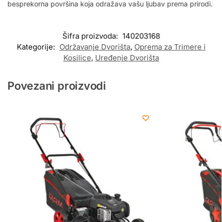
besprekorna površina koja odražava vašu ljubav prema prirodi.
Šifra proizvoda:
140203168
Kategorije:
Održavanje Dvorišta
,
Oprema za Trimere i
Kosilice
,
Uređenje Dvorišta
Povezani proizvodi