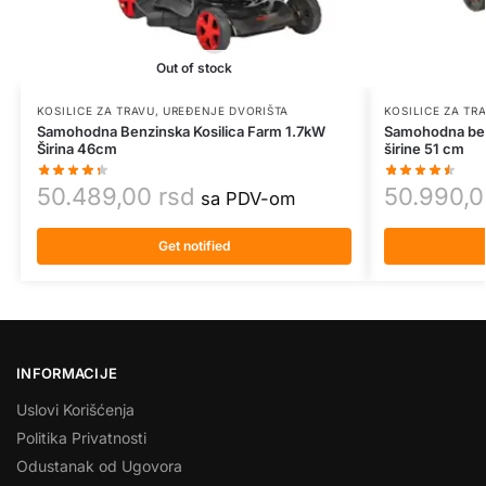
Out of stock
KOSILICE ZA TRAVU
,
UREĐENJE DVORIŠTA
KOSILICE ZA TR
Samohodna Benzinska Kosilica Farm 1.7kW
Samohodna ben
Širina 46cm
širine 51 cm
50.489,00
rsd
50.990,
sa PDV-om
Get notified
INFORMACIJE
Uslovi Korišćenja
Politika Privatnosti
Odustanak od Ugovora