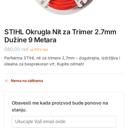
STIHL Okrugla Nit za Trimer 2.7mm
Dužine 9 Metara
580,00
rsd
sa PDV-om
Perfektna STIHL nit za trimere 2,7mm – dugotrajna, izdržljiva i
idealna za besprekoran vrt. Kupite odmah!
Nema na zalihama
Obavesti me kada proizvod bude ponovo na
stanju.