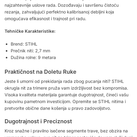
najzahtevnije uslove rada. Dozođavaju i savršenu čistoću
rezanja, zahvaljujući perfektno kalibrisanoj debljini koja
omogućava efikasnost i trajnost pri radu.
Tehničke Karakteristike:
Brend: STIHL
Prečnik niti: 2,7 mm
Dužina rolne: 9 metara
Praktičnost na Doletu Ruke
Jeste li umorni od prekidanja rada zbog pucanja niti? STIHL
okrugla nit za trimere pruža vam izdržljivost bez kompromisa.
Visoka kvaliteta materijala garantuje dugotrajnost, čineći vašu
kupovinu pametnom investicijom. Opremite se STIHL nitima i
pretvorite obične dane košenja u pravo zadovoljstvo.
Dugotrajnost i Preciznost
Kroz snažne i pravilno isečene segmente trave, bez obzira na