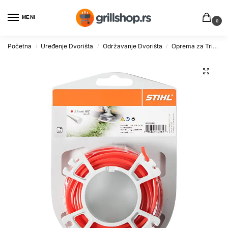
MENI
0
Početna
Uređenje Dvorišta
Održavanje Dvorišta
Oprema za Trimere i Kosilice
/
/
/