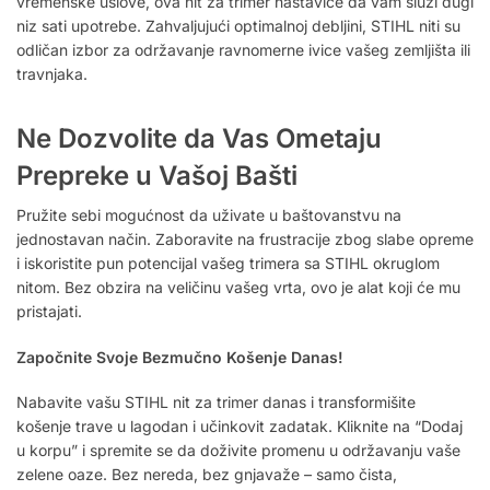
vremenske uslove, ova nit za trimer nastaviće da vam služi dugi
niz sati upotrebe. Zahvaljujući optimalnoj debljini, STIHL niti su
odličan izbor za održavanje ravnomerne ivice vašeg zemljišta ili
travnjaka.
Ne Dozvolite da Vas Ometaju
Prepreke u Vašoj Bašti
Pružite sebi mogućnost da uživate u baštovanstvu na
jednostavan način. Zaboravite na frustracije zbog slabe opreme
i iskoristite pun potencijal vašeg trimera sa STIHL okruglom
nitom. Bez obzira na veličinu vašeg vrta, ovo je alat koji će mu
pristajati.
Započnite Svoje Bezmučno Košenje Danas!
Nabavite vašu STIHL nit za trimer danas i transformišite
košenje trave u lagodan i učinkovit zadatak. Kliknite na “Dodaj
u korpu” i spremite se da doživite promenu u održavanju vaše
zelene oaze. Bez nereda, bez gnjavaže – samo čista,