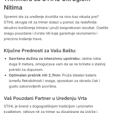
Nitima
Spremni ste za uređenje dvorišta na nivo kao nikada pre?
STIHL okrugla nit za trimer dolazi u pomoć da redefiniše
iskustvo korišćenja trimera i pruži besprekoran rezultat. Osetite
snagu pouzdane i čvrste niti koja garantuje ravnomerno i
precizno košenje trave.
Ključne Prednosti za Vašu Baštu:
Savršena dužina za intenzivnu upotrebu:
Jedna rolna
duga 9 metara, omogućava vam da se ne brinete o stalnoj
potrebi za dopunom.
Optimalan prečnik niti 2,7mm:
Pruža idealan balans
između fleksibilnosti i snage, sposoban za obradu čak i
gusto zakorovljenih površina.
Vaš Pouzdani Partner u Uređenju Vrta
STIHL je brend s dugogodišnjom tradicijom i priznatim
kvalitetom, njihove nit za trimer su dizajnirane da izdrže i