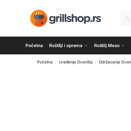
Početna
Roštilji i oprema
Roštilj Meso
Početna
Uređenje Dvorišta
Održavanje Dvori
/
/