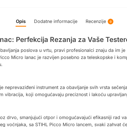
Opis
Dodatne informacije
Recenzije
0
nac: Perfekcija Rezanja za Vaše Tester
avljanja poslova u vrtu, pravi profesionalci znaju da im je 
icco Micro lanac je razvijen posebno za teleskopske i kom
u.
e neprevaziđeni instrument za obavljanje svih vrsta sečen
vibracija, koji omogućavaju preciznost i lakoću upravljanja
kroz drvo, smanjujući otpor i omogućavajući efikasniji rad va
ašeg voćnjaka, sa STIHL Picco Micro lancem, svaki zahvat će