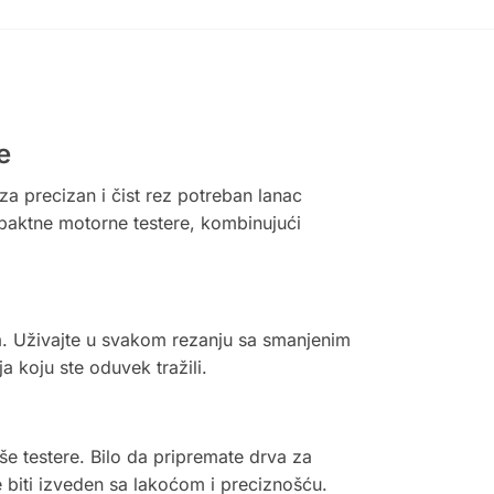
e
za precizan i čist rez potreban lanac
paktne motorne testere, kombinujući
ja. Uživajte u svakom rezanju sa smanjenim
 koju ste oduvek tražili.
še testere. Bilo da pripremate drva za
 biti izveden sa lakoćom i preciznošću.