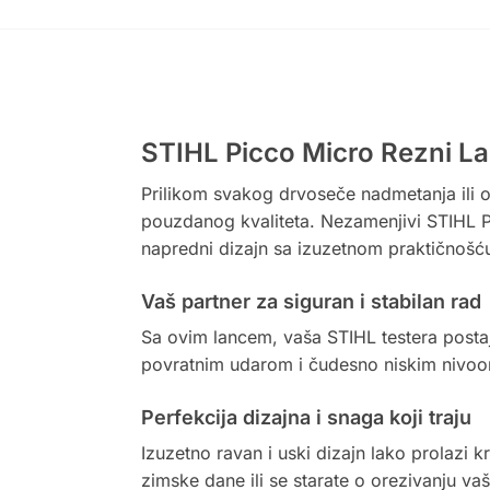
STIHL Picco Micro Rezni La
Prilikom svakog drvoseče nadmetanja ili ob
pouzdanog kvaliteta. Nezamenjivi STIHL P
napredni dizajn sa izuzetnom praktičnošć
Vaš partner za siguran i stabilan rad
Sa ovim lancem, vaša STIHL testera postaj
povratnim udarom i čudesno niskim nivoom 
Perfekcija dizajna i snaga koji traju
Izuzetno ravan i uski dizajn lako prolazi 
zimske dane ili se starate o orezivanju v