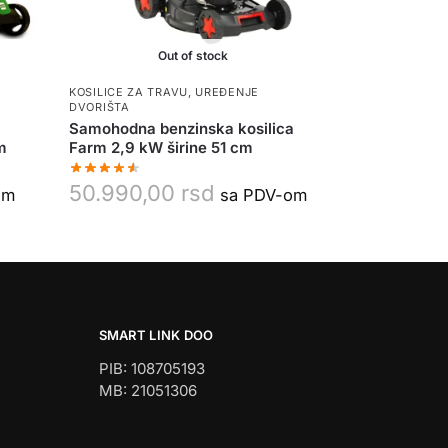
Out of stock
KOSILICE ZA TRAVU
,
UREĐENJE
DVORIŠTA
Samohodna benzinska kosilica
m
Farm 2,9 kW širine 51 cm
50.990,00
rsd
om
sa PDV-om
SMART LINK DOO
PIB: 108705193
MB: 21051306