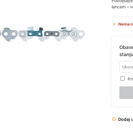
Poboljšajt
lancem – v
Nema n
Obave
stanju
Pri
Dodaj u