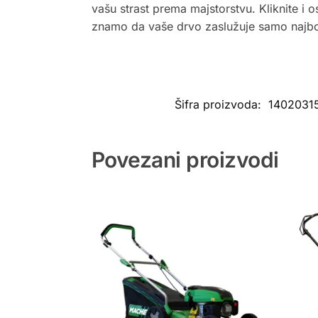
vašu strast prema majstorstvu. Kliknite i os
znamo da vaše drvo zaslužuje samo najbol
Šifra proizvoda:
1402031
Povezani proizvodi