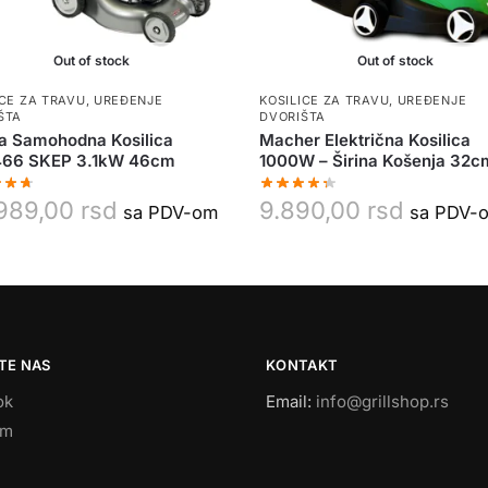
Out of stock
Out of stock
ICE ZA TRAVU
,
UREĐENJE
KOSILICE ZA TRAVU
,
UREĐENJE
ŠTA
DVORIŠTA
a Samohodna Kosilica
Macher Električna Kosilica
66 SKEP 3.1kW 46cm
1000W – Širina Košenja 32c
989,00
rsd
9.890,00
rsd
sa PDV-om
sa PDV-
TE NAS
KONTAKT
ok
Email:
info@grillshop.rs
am