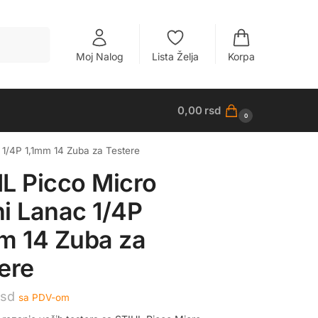
Pretraži
Moj Nalog
Lista Želja
Korpa
0,00
rsd
0
 1/4P 1,1mm 14 Zuba za Testere
L Picco Micro
i Lanac 1/4P
m 14 Zuba za
ere
rsd
sa PDV-om