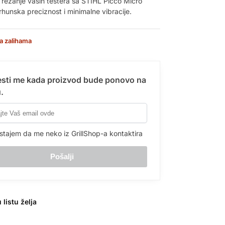
e rezanje vaših testera sa STIHL Picco Micro
rhunska preciznost i minimalne vibracije.
a zalihama
sti me kada proizvod bude ponovo na
.
stajem da me neko iz GrillShop-a kontaktira
 listu želja