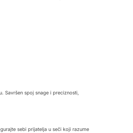
u. Savršen spoj snage i preciznosti,
urajte sebi prijatelja u seči koji razume