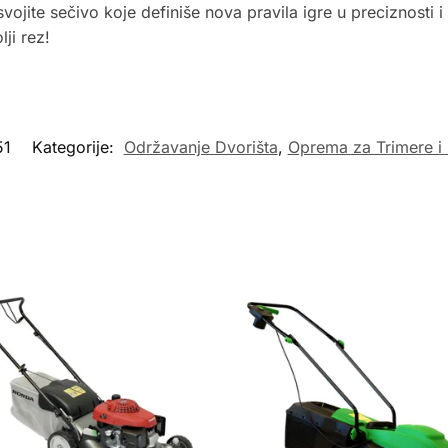
vojite sečivo koje definiše nova pravila igre u preciznosti i 
ji rez!
51
Kategorije:
Održavanje Dvorišta
,
Oprema za Trimere i 