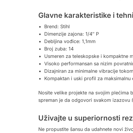
Glavne karakteristike i tehn
Brend: Stihl
Dimenzije zajona: 1/4″ P
Debljina vođice: 1,1mm
Broj zuba: 14
Usmeren za teleskopske i kompaktne m
Visoko performansan sa nizim povratn
Dizajniran za minimalne vibracije toko
Kompaktan i uski profil za maksimalnu 
Nosite velike projekte na svojim plećima b
spreman je da odgovori svakom izazovu šu
Uživajte u superiornosti re
Ne propustite šansu da udahnete novi život 