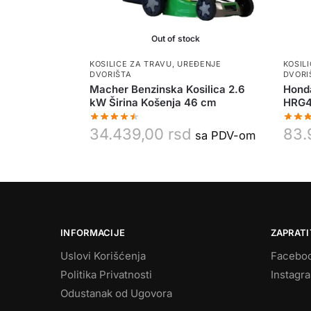
Out of stock
KOSILICE ZA TRAVU
,
UREĐENJE
KOSIL
DVORIŠTA
DVORI
Macher Benzinska Kosilica 2.6
Hond
kW Širina Košenja 46 cm
HRG4
34.439,00
rsd
83.
sa PDV-om
INFORMACIJE
ZAPRATI
Uslovi Korišćenja
Facebo
Politika Privatnosti
Instagr
Odustanak od Ugovora