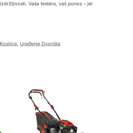
izdržljivosti. Vaša testera, vaš ponos – jer
Kosilice
,
Uređenje Dvorišta