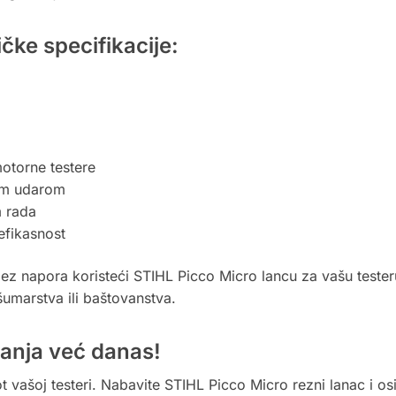
ičke specifikacije:
otorne testere
im udarom
m rada
efikasnost
ez napora koristeći STIHL Picco Micro lancu za vašu tester
marstva ili baštovanstva.
zanja već danas!
vašoj testeri. Nabavite STIHL Picco Micro rezni lanac i osig