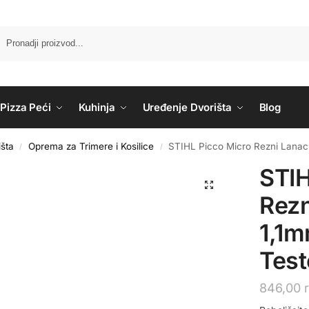
Pizza Peći
Kuhinja
Uređenje Dvorišta
Blog
šta
Oprema za Trimere i Kosilice
STIHL Picco Micro Rezni Lanac
/
/
STIH
Rezn
1,1m
Test
846,00