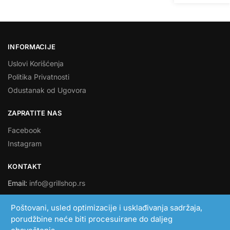
INFORMACIJE
Uslovi Korišćenja
Politika Privatnosti
Odustanak od Ugovora
ZAPRATITE NAS
Facebook
Instagram
KONTAKT
Email:
info@grillshop.rs
SMART LINK DOO
Poštovani, usled optimizacije i usklađivanja sadržaja,
porudžbine neće biti procesuirane do daljeg
PIB: 108705193