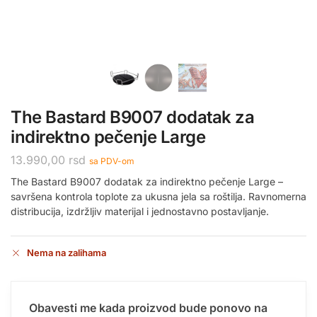
The Bastard B9007 dodatak za
indirektno pečenje Large
13.990,00
rsd
sa PDV-om
The Bastard B9007 dodatak za indirektno pečenje Large –
savršena kontrola toplote za ukusna jela sa roštilja. Ravnomerna
distribucija, izdržljiv materijal i jednostavno postavljanje.
Nema na zalihama
Obavesti me kada proizvod bude ponovo na