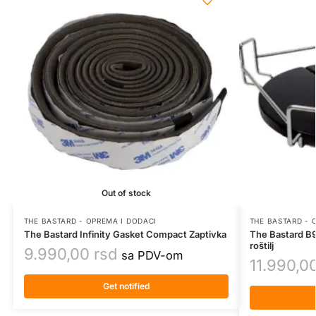
Out of stock
THE BASTARD - OPREMA I DODACI
THE BASTARD - 
The Bastard Infinity Gasket Compact Zaptivka
The Bastard B9
roštilj
9.990,00
rsd
sa PDV-om
11.990,0
Get notified