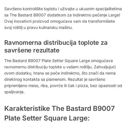
Savršeno kontrolišite toplotu i uživajte u ukusnim specijalitetima
sa The Bastard B9007 dodatkom za indirektno pečenje Large!
Ovaj inovativni proizvod omogućava vam da transformišete
svoj roštilj u pravu kulinarsku mašinu.
Ravnomerna distribucija toplote za
savršene rezultate
The Bastard B9007 Plate Setter Square Large omogućava
ravnomernu distribuciju toplote u vašem roštilju. Zahvaljujući
ovom dodatku, hrana se peče indirektno, što znači da nema
direktnog kontakta sa plamenom. Rezultat je savršeno
pripremljeno meso, riba, povrće ili čak i pizza, bez opasnosti od
spaljivanja.
Karakteristike The Bastard B9007
Plate Setter Square Large: