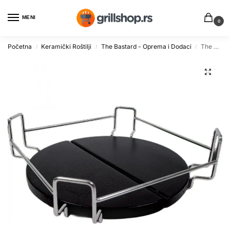
MENI
0
Početna
Keramički Roštilji
The Bastard - Oprema i Dodaci
The Bastard B9007 dodatak za indirektno pečenje Large
/
/
/