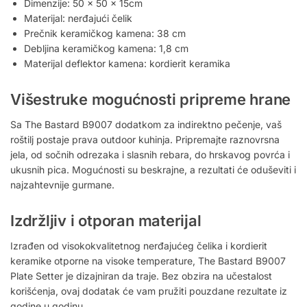
Dimenzije: 50 x 50 x 15cm
Materijal: nerđajući čelik
Prečnik keramičkog kamena: 38 cm
Debljina keramičkog kamena: 1,8 cm
Materijal deflektor kamena: kordierit keramika
Višestruke mogućnosti pripreme hrane
Sa The Bastard B9007 dodatkom za indirektno pečenje, vaš
roštilj postaje prava outdoor kuhinja. Pripremajte raznovrsna
jela, od sočnih odrezaka i slasnih rebara, do hrskavog povrća i
ukusnih pica. Mogućnosti su beskrajne, a rezultati će oduševiti i
najzahtevnije gurmane.
Izdržljiv i otporan materijal
Izrađen od visokokvalitetnog nerđajućeg čelika i kordierit
keramike otporne na visoke temperature, The Bastard B9007
Plate Setter je dizajniran da traje. Bez obzira na učestalost
korišćenja, ovaj dodatak će vam pružiti pouzdane rezultate iz
godine u godinu.