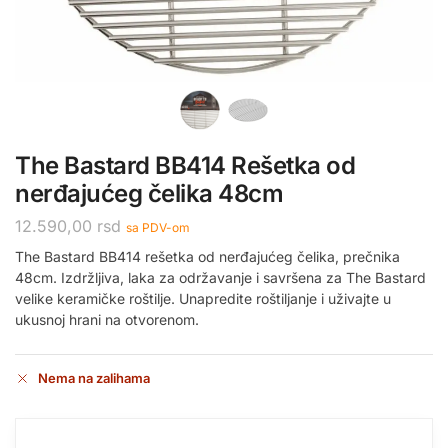
The Bastard BB414 Rešetka od
nerđajućeg čelika 48cm
12.590,00
rsd
sa PDV-om
The Bastard BB414 rešetka od nerđajućeg čelika, prečnika
48cm. Izdržljiva, laka za održavanje i savršena za The Bastard
velike keramičke roštilje. Unapredite roštiljanje i uživajte u
ukusnoj hrani na otvorenom.
Nema na zalihama