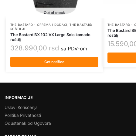
Out of stock
THE BASTARD - OPREMA I DODACI
,
THE BASTARD
THE BASTARD - 
ROŠTILJI
The Bastard BB
The Bastard BX 102 VX Large Solo kamado
roštilj
roštilj
15.590,0
328.990,00
rsd
sa PDV-om
Get notified
INFORMACIJE
Uslovi Korišćenja
Politika Privatnosti
Odustanak od Ugovora