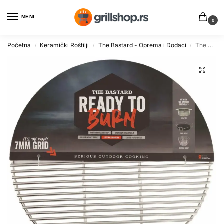
MENI
0
Početna
Keramički Roštilji
The Bastard - Oprema i Dodaci
The Bastard BB414 Rešetka od nerđajućeg čelika 48cm
/
/
/