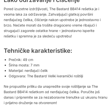
Pored izuzetne izdržljivosti, The Bastard BB414 rešetka je i
veoma laka za održavanje. Zahvaljujući glatkoj površini
nerđajućeg čelika, čišćenje nakon upotrebe je jednostavno i
brzo. Nećete morati da trošite dragoceno vreme ribajući i
strugajući zagorele ostatke hrane – jednostavno isperite
rešetku i spremna je za sledeću upotrebu!
Tehničke karakteristike:
Prečnik: 49 cm
Širina mosta: 7 mm
Materijal: nerđajući čelik
Odgovara: The Bastard Veliki keramički roštilji
Ne propustite priliku da unapredite svoje roštiljanje sa The
Bastard BB414 rešetkom od nerđajućeg čelika. Poručite još
danas i pripremite se za nezaboravne trenutke uz ukusnu hranu
i prijatno druženje na otvorenom!