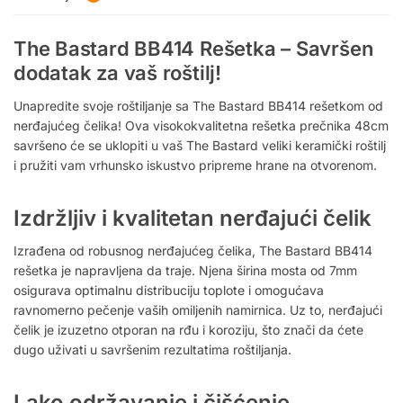
The Bastard BB414 Rešetka – Savršen
dodatak za vaš roštilj!
Unapredite svoje roštiljanje sa The Bastard BB414 rešetkom od
nerđajućeg čelika! Ova visokokvalitetna rešetka prečnika 48cm
savršeno će se uklopiti u vaš The Bastard veliki keramički roštilj
i pružiti vam vrhunsko iskustvo pripreme hrane na otvorenom.
Izdržljiv i kvalitetan nerđajući čelik
Izrađena od robusnog nerđajućeg čelika, The Bastard BB414
rešetka je napravljena da traje. Njena širina mosta od 7mm
osigurava optimalnu distribuciju toplote i omogućava
ravnomerno pečenje vaših omiljenih namirnica. Uz to, nerđajući
čelik je izuzetno otporan na rđu i koroziju, što znači da ćete
dugo uživati u savršenim rezultatima roštiljanja.
Lako održavanje i čišćenje