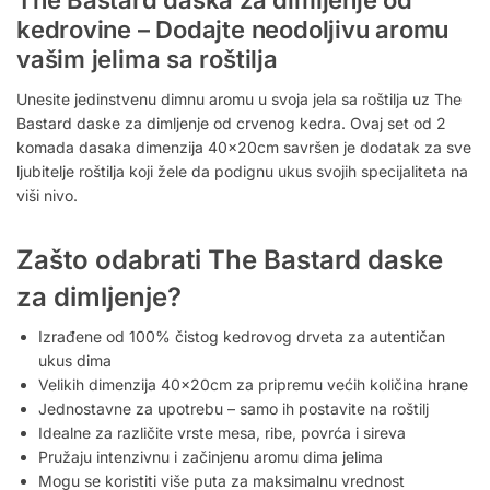
The Bastard daska za dimljenje od
kedrovine – Dodajte neodoljivu aromu
vašim jelima sa roštilja
Unesite jedinstvenu dimnu aromu u svoja jela sa roštilja uz The
Bastard daske za dimljenje od crvenog kedra. Ovaj set od 2
komada dasaka dimenzija 40x20cm savršen je dodatak za sve
ljubitelje roštilja koji žele da podignu ukus svojih specijaliteta na
viši nivo.
Zašto odabrati The Bastard daske
za dimljenje?
Izrađene od 100% čistog kedrovog drveta za autentičan
ukus dima
Velikih dimenzija 40x20cm za pripremu većih količina hrane
Jednostavne za upotrebu – samo ih postavite na roštilj
Idealne za različite vrste mesa, ribe, povrća i sireva
Pružaju intenzivnu i začinjenu aromu dima jelima
Mogu se koristiti više puta za maksimalnu vrednost