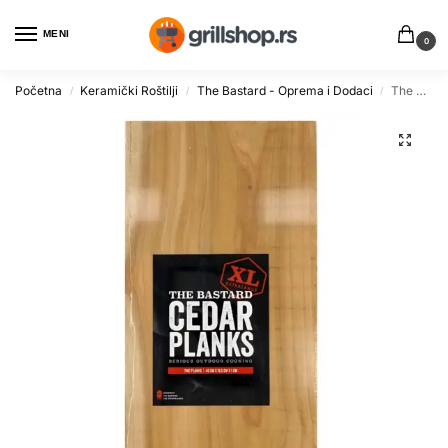
MENI
0
Početna
Keramički Roštilji
The Bastard - Oprema i Dodaci
The Bastard daska za dimljenje od kedrovine 40x20cm, 2 kom
/
/
/