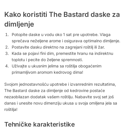
Kako koristiti The Bastard daske za
dimljenje
Potopite daske u vodu oko 1 sat pre upotrebe. Vlaga
sprečava neželjene arome i osigurava optimalno dimljenje.
Postavite dasku direktno na zagrejani roštilj ili žar.
Kada se pojavi fini dim, premestite hranu na indirektnu
toplotu i pecite do željene spremnosti.
Uživajte u ukusnim jelima sa roštilja obogaćenim
primamljivom aromom kedrovog dima!
Svojom jednostavnošću upotrebe i izvanrednim rezultatima,
The Bastard daske za dimljenje od kedrovine postaće
nezaobilazan dodatak vašem roštilju. Nabavite svoj set još
danas i unesite novu dimenziju ukusa u svoja omiljena jela sa
roštilja!
Tehničke karakteristike