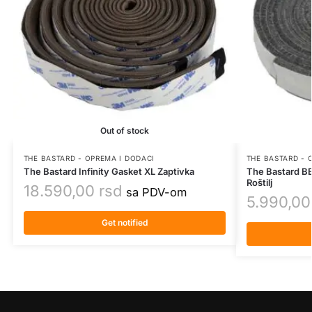
Out of stock
THE BASTARD - OPREMA I DODACI
THE BASTARD - 
The Bastard Infinity Gasket XL Zaptivka
The Bastard BB
Roštilj
18.590,00
rsd
sa PDV-om
5.990,0
Get notified