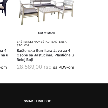
Out of stock
BAŠTENSKI NAMEŠTAJ
,
BAŠTENSKI
STOLOVI
za 4
Baštenska Garnitura Java za 4
čna u
Osobe sa Jastucima, Plastična u
Beloj Boji
28.589,00
rsd
-om
sa PDV-om
SMART LINK DOO