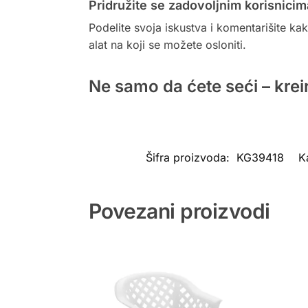
Pridružite se zadovoljnim korisnicim
Podelite svoja iskustva i komentarišite kak
alat na koji se možete osloniti.
Ne samo da ćete seći – krei
Šifra proizvoda:
KG39418
K
Povezani proizvodi