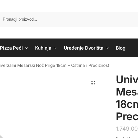
Pizza Peći
Kuhinja
Uređenje Dvorišta
Blog
iverzalni Mesarski Nož Pirge 18cm – Oštrina i Preciznost
Univ
Mesa
18cm
Prec
1.749,0