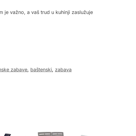
m je važno, a vaš trud u kuhinji zaslužuje
nske zabave
,
baštenski
,
zabava