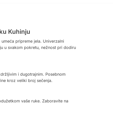
aku Kuhinju
o umeća pripreme jela. Univerzalni
ciju u svakom pokretu, nežnost pri dodiru
držljivim i dugotrajnim. Posebnom
e kroz veliki broj sečenja.
rodužetkom vaše ruke. Zaboravite na