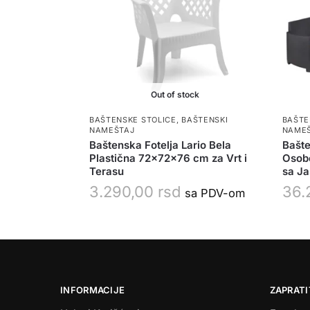
Out of stock
BAŠTENSKE STOLICE
,
BAŠTENSKI
BAŠTE
NAMEŠTAJ
NAME
Baštenska Fotelja Lario Bela
Bašte
Plastična 72x72x76 cm za Vrt i
Osobe
Terasu
sa J
3.290,00
rsd
36.
sa PDV-om
INFORMACIJE
ZAPRATI