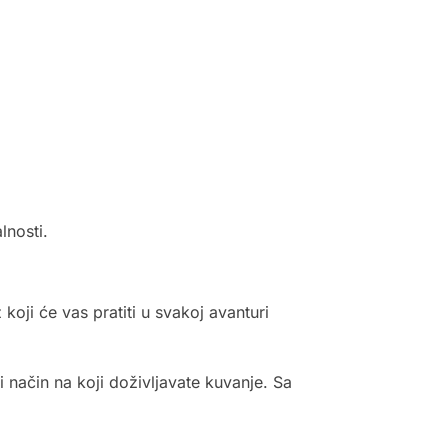
lnosti.
 koji će vas pratiti u svakoj avanturi
i način na koji doživljavate kuvanje. Sa