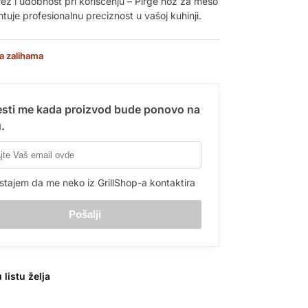
rez i udobnost pri korišćenju – Pirge nož za meso
uje profesionalnu preciznost u vašoj kuhinji.
a zalihama
sti me kada proizvod bude ponovo na
.
stajem da me neko iz GrillShop-a kontaktira
 listu želja