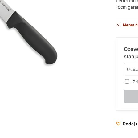
Perfektan 
18cm garant
Nema n
Obave
stanju
Pri
Dodaj u