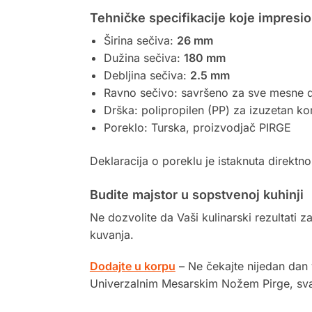
Tehničke specifikacije koje impresio
Širina sečiva:
26 mm
Dužina sečiva:
180 mm
Debljina sečiva:
2.5 mm
Ravno sečivo: savršeno za sve mesne d
Drška: polipropilen (PP) za izuzetan k
Poreklo: Turska, proizvodjač PIRGE
Deklaracija o poreklu je istaknuta direktno
Budite majstor u sopstvenoj kuhinji
Ne dozvolite da Vaši kulinarski rezultati za
kuvanja.
Dodajte u korpu
– Ne čekajte nijedan dan v
Univerzalnim Mesarskim Nožem Pirge, svak