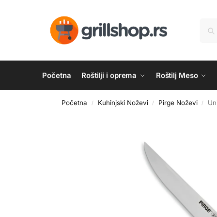
Početna
Roštilji i oprema
Roštilj Meso
Početna
Kuhinjski Noževi
Pirge Noževi
Un
/
/
/