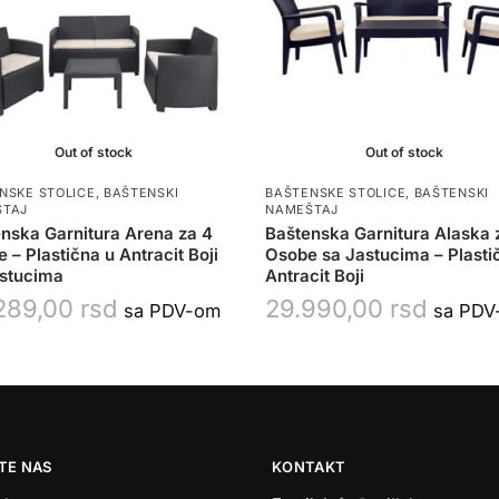
Out of stock
Out of stock
NSKE STOLICE
,
BAŠTENSKI
BAŠTENSKE STOLICE
,
BAŠTENSKI
ŠTAJ
NAMEŠTAJ
nska Garnitura Arena za 4
Baštenska Garnitura Alaska 
 – Plastična u Antracit Boji
Osobe sa Jastucima – Plasti
astucima
Antracit Boji
289,00
rsd
29.990,00
rsd
sa PDV-om
sa PDV
TE NAS
KONTAKT