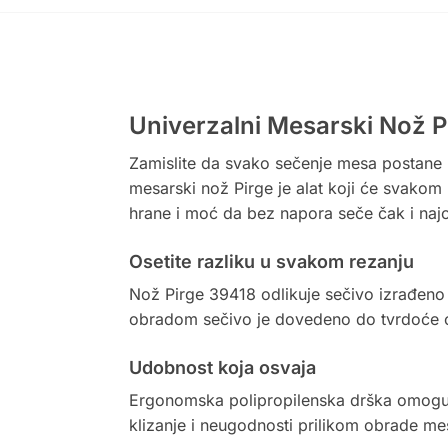
Univerzalni Mesarski Nož P
Zamislite da svako sečenje mesa postane pr
mesarski nož Pirge je alat koji će svakom 
hrane i moć da bez napora seče čak i naj
Osetite razliku u svakom rezanju
Nož Pirge 39418 odlikuje sečivo izrađeno
obradom sečivo je dovedeno do tvrdoće od
Udobnost koja osvaja
Ergonomska polipropilenska drška omoguća
klizanje i neugodnosti prilikom obrade mes