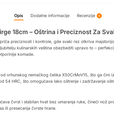
Opis
Dodatne informacije
Recenzije
0
irge 18cm – Oštrina i Preciznost Za Sv
iča preciznosti i kontrole, gde svaki rez otkriva majstorij
ljubitelju kulinarskih veština obezbediti upravo to – perfek
otporinije komade.
 od vrhunskog nemačkog čelika X50CrMoV15, što ga čini iz
 54 HRC, što omogućava lako oštrenje i zadržavanje oštrin
va čvrst i stabilan hvat bez umaranja ruke, čineći nož p
a ili presecanja čvrste hrane.