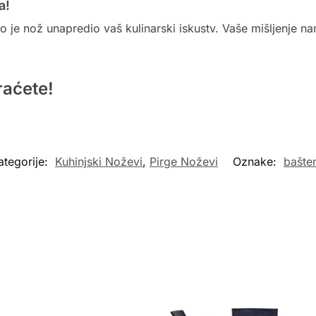
a!
o je nož unapredio vaš kulinarski iskustv. Vaše mišljenje na
raćete!
ategorije:
Kuhinjski Noževi
,
Pirge Noževi
Oznake:
bašte