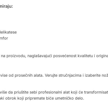
niraju:
elikatese
omfor
 na proizvodu, naglašavajući posvećenost kvalitetu i origina
vise od prosečnih alata. Verujte stručnjacima i izaberite nož
iše da priuštite sebi profesionalni alat koji će transformisat
i obrok koji pripremate biće umetničko delo.