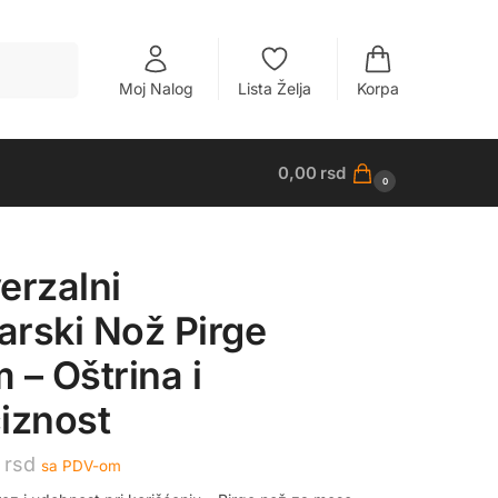
Pretraži
Moj Nalog
Lista Želja
Korpa
0,00
rsd
0
erzalni
rski Nož Pirge
 – Oštrina i
iznost
0
rsd
sa PDV-om