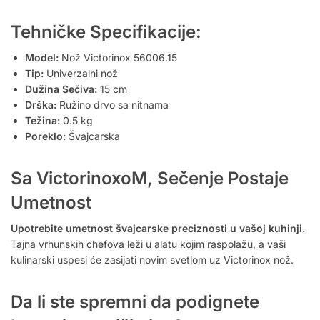
Tehničke Specifikacije:
Model:
Nož Victorinox 56006.15
Tip:
Univerzalni nož
Dužina Sečiva:
15 cm
Drška:
Ružino drvo sa nitnama
Težina:
0.5 kg
Poreklo:
Švajcarska
Sa VictorinoxoM, Sečenje Postaje
Umetnost
Upotrebite umetnost švajcarske preciznosti u vašoj kuhinji.
Tajna vrhunskih chefova leži u alatu kojim raspolažu, a vaši
kulinarski uspesi će zasijati novim svetlom uz Victorinox nož.
Da li ste spremni da podignete