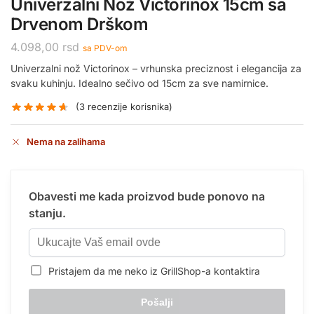
Univerzalni Nož Victorinox 15cm sa
Drvenom Drškom
4.098,00
rsd
sa PDV-om
Univerzalni nož Victorinox – vrhunska preciznost i elegancija za
svaku kuhinju. Idealno sečivo od 15cm za sve namirnice.
(
3
recenzije korisnika)
Nema na zalihama
Obavesti me kada proizvod bude ponovo na
stanju.
Pristajem da me neko iz GrillShop-a kontaktira