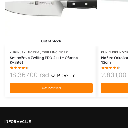
Out of stock
KUHINJSKI NOŽEVI
,
ZWILLING NOŽEVI
KUHINJSKI NOŽE
Set noževa Zwilling PRO 2 u 1 – Oštrina i
Nož za Otkošta
Kvalitet
13cm
18.367,00
rsd
2.831,0
sa PDV-om
Get notified
INFORMACIJE