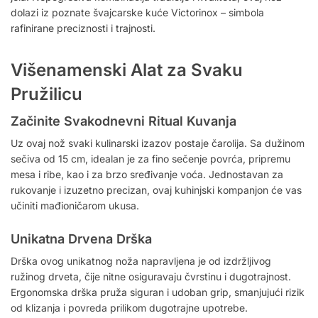
dolazi iz poznate švajcarske kuće Victorinox – simbola
rafinirane preciznosti i trajnosti.
Višenamenski Alat za Svaku
Pružilicu
Začinite Svakodnevni Ritual Kuvanja
Uz ovaj nož svaki kulinarski izazov postaje čarolija. Sa dužinom
sečiva od 15 cm, idealan je za fino sečenje povrća, pripremu
mesa i ribe, kao i za brzo sređivanje voća. Jednostavan za
rukovanje i izuzetno precizan, ovaj kuhinjski kompanjon će vas
učiniti mađioničarom ukusa.
Unikatna Drvena Drška
Drška ovog unikatnog noža napravljena je od izdržljivog
ružinog drveta, čije nitne osiguravaju čvrstinu i dugotrajnost.
Ergonomska drška pruža siguran i udoban grip, smanjujući rizik
od klizanja i povreda prilikom dugotrajne upotrebe.