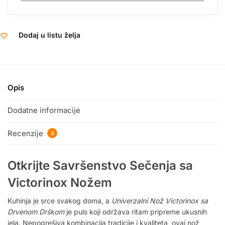
Dodaj u listu želja
Opis
Dodatne informacije
Recenzije
3
Otkrijte Savršenstvo Sečenja sa
Victorinox Nožem
Kuhinja je srce svakog doma, a
Univerzalni Nož Victorinox sa
Drvenom Drškom
je puls koji održava ritam pripreme ukusnih
jela. Nepogrešiva kombinacija tradicije i kvaliteta, ovaj nož