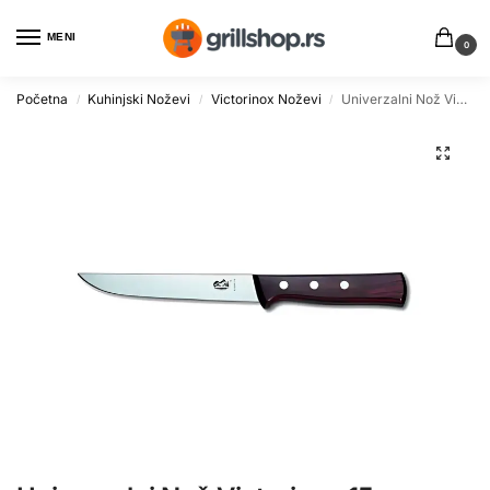
MENI
0
Početna
Kuhinjski Noževi
Victorinox Noževi
Univerzalni Nož Victorinox 15cm sa Drvenom Drškom
/
/
/