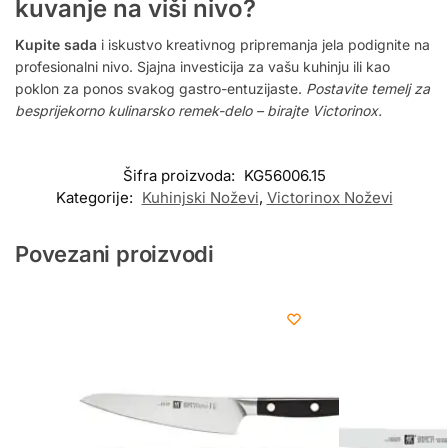
kuvanje na viši nivo?
Kupite sada
i iskustvo kreativnog pripremanja jela podignite na
profesionalni nivo. Sjajna investicija za vašu kuhinju ili kao
poklon za ponos svakog gastro-entuzijaste.
Postavite temelj za
besprijekorno kulinarsko remek-delo – birajte Victorinox.
Šifra proizvoda:
KG56006.15
Kategorije:
Kuhinjski Noževi
,
Victorinox Noževi
Povezani proizvodi