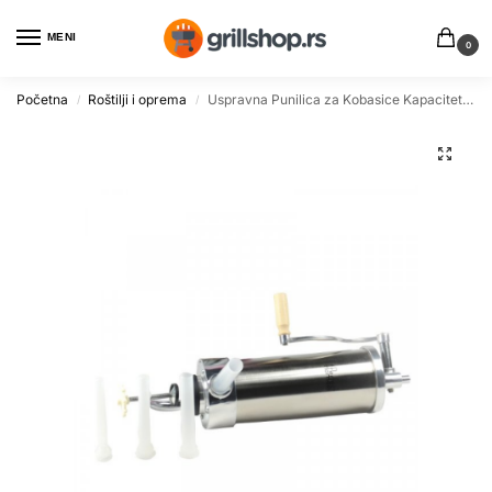
MENI
0
Početna
Roštilji i oprema
Uspravna Punilica za Kobasice Kapaciteta 4 Litra – Grillshop
/
/