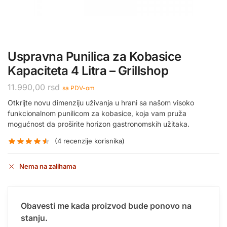
Uspravna Punilica za Kobasice
Kapaciteta 4 Litra – Grillshop
11.990,00
rsd
sa PDV-om
Otkrijte novu dimenziju uživanja u hrani sa našom visoko
funkcionalnom punilicom za kobasice, koja vam pruža
mogućnost da proširite horizon gastronomskih užitaka.
(
4
recenzije korisnika)
Nema na zalihama
Obavesti me kada proizvod bude ponovo na
stanju.