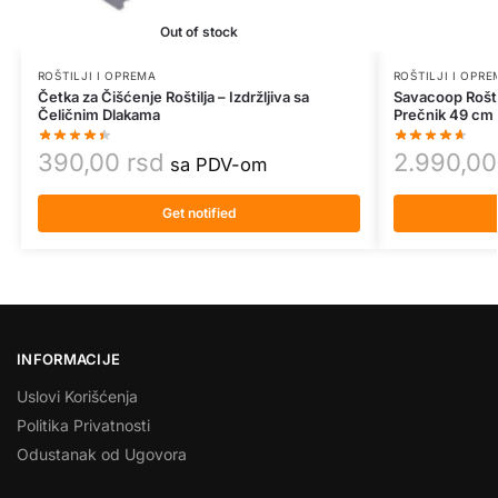
Out of stock
ROŠTILJI I OPREMA
ROŠTILJI I OPR
Četka za Čišćenje Roštilja – Izdržljiva sa
Savacoop Roštil
Čeličnim Dlakama
Prečnik 49 cm
390,00
rsd
2.990,0
sa PDV-om
Get notified
INFORMACIJE
Uslovi Korišćenja
Politika Privatnosti
Odustanak od Ugovora