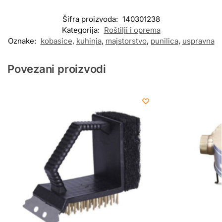
Šifra proizvoda:
140301238
Kategorija:
Roštilji i oprema
Oznake:
kobasice
,
kuhinja
,
majstorstvo
,
punilica
,
uspravna
Povezani proizvodi