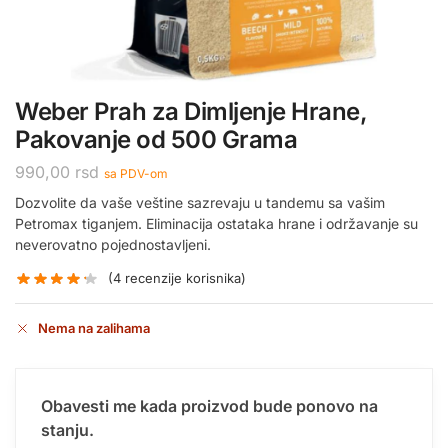
Weber Prah za Dimljenje Hrane,
Pakovanje od 500 Grama
990,00
rsd
sa PDV-om
Dozvolite da vaše veštine sazrevaju u tandemu sa vašim
Petromax tiganjem. Eliminacija ostataka hrane i održavanje su
neverovatno pojednostavljeni.
(
4
recenzije korisnika)
Nema na zalihama
Obavesti me kada proizvod bude ponovo na
stanju.