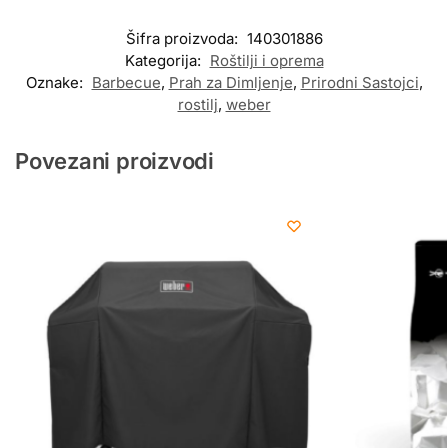
Šifra proizvoda:
140301886
Kategorija:
Roštilji i oprema
Oznake:
Barbecue
,
Prah za Dimljenje
,
Prirodni Sastojci
,
rostilj
,
weber
Povezani proizvodi