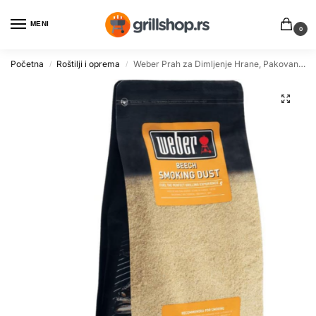
MENI
0
Početna
Roštilji i oprema
Weber Prah za Dimljenje Hrane, Pakovanje od 500 Grama
/
/