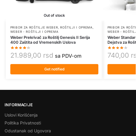
Out of stock
PRIBOR ZA ROŠTILJE WEBER
,
ROŠTILJI I OPREMA
,
PRIBOR ZA ROŠT
WEBER - ROŠTILJI I OPREMA
WEBER - ROŠTIL
Weber Prekrivač za Roštilj Genesis II Serija
Weber Standard
400 Zaštita od Vremenskih Uslova
Dejstva za Rošti
21.989,00
rsd
740,00
r
sa PDV-om
Get notified
INFORMACIJE
Uslovi Korišćenja
Politika Privatnosti
Odustanak od Ugovora